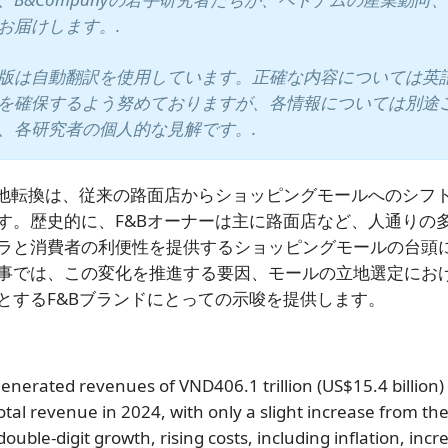
お届けします。.
版は自動翻訳を使用しています。正確な内容については英
を確保するよう努めておりますが、各情報については別途
、各研究者の個人的な見解です。.
立地転換は、従来の路面店からショッピングモールへのシフ
す。歴史的に、F&Bオーナーは主に路面店など、人通りの
ラと消費者の利便性を提供するショッピングモールの台頭
事では、この変化を推進する要因、モールの立地選定にお
とするF&Bブランドにとっての示唆を提供します。
nerated revenues of VND406.1 trillion (US$15.4 billion) 
total revenue in 2024, with only a slight increase from t
double-digit growth, rising costs, including inflation, inc