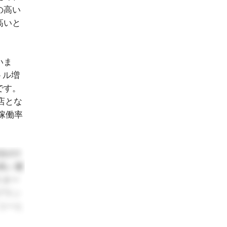
の高い
高いと
いま
トル増
です。
店とな
稼働率
分の1
高い運
スター
ブラン
コーヒ