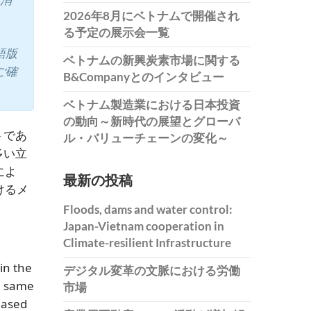
2026年8月にベトナムで開催され
る予定の展示会一覧
語版
ベトナムの新興炭素市場に関する
ご確
B&Companyとのインタビュー
ベトナム製造業における日本投資
の動向～新時代の展望とグローバ
トであ
ル・バリューチェーンの変化～
多い立
によ
最新の投稿
けるメ
Floods, dams and water control:
Japan-Vietnam cooperation in
Climate-resilient Infrastructure
in the
デジタル変革の文脈における労働
he same
市場
reased