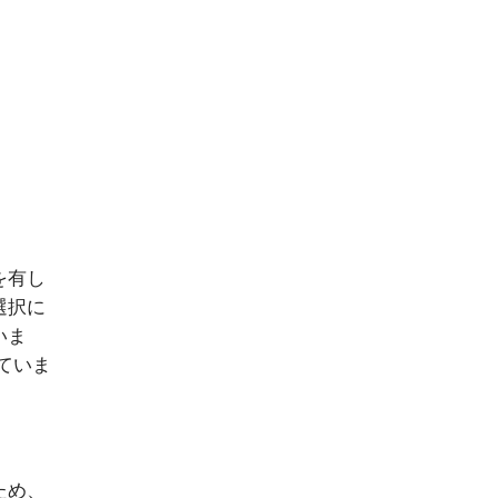
を有し
選択に
いま
ていま
ため、