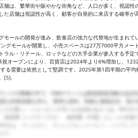
店舗は、繁華街や賑やかな街角など、人口が多く、視認性
した店舗は視認性が高く、顧客が自発的に来店する確率が
グモールの開発が進み、飲食店の強力な代替地が生まれて
ピングモールが開業し、小売スペースは27万7000平方メー
トラル・リテール、ロッテなどの大手企業が参入する予定
規オープンにより、百貨店は2024年より6%増加し、123
する需要は依然として堅調です。2025年第1四半期の平均
。
[5]
.
ンドや業種の中で、F&Bテナントは新規賃貸活動のほぼ3
強固な財務基盤を持ち、透明な契約、明確な価格設定、質の
ことが多い。ショッピングモールを訪れる人々は、KFCや
、海底撈（ハイディラオ）、板田耀（中国）といった外国
の利点は、フックロン、チュングエンコーヒー、ハイランド
ます。