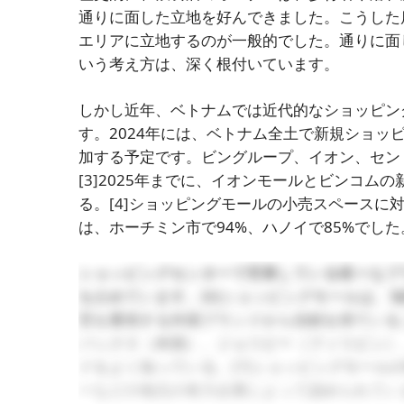
通りに面した立地を好んできました。こうした
エリアに立地するのが一般的でした。通りに面
いう考え方は、深く根付いています。
しかし近年、ベトナムでは近代的なショッピン
す。2024年には、ベトナム全土で新規ショッ
加する予定です。ビングループ、イオン、セン
[3]
2025年までに、イオンモールとビンコムの新
る。
[4]
ショッピングモールの小売スペースに対
は、ホーチミン市で94%、ハノイで85%でした
ショッピングセンターで営業している様々なブラ
を占めています。
[6]
ショッピングモールは、
営を重視する外国ブランドから信頼を得ている
バックス（米国）、ジョリビー（フィリピン）
ドをよく知っている。
[7]
ショッピングモール
ーなどの地元の有力企業によって認められてい