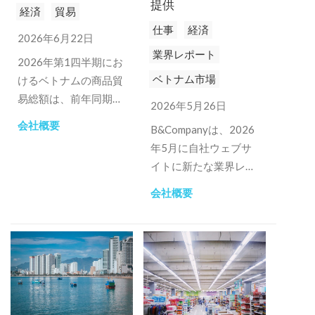
提供
経済
貿易
仕事
経済
2026年6月22日
業界レポート
2026年第1四半期にお
ベトナム市場
けるベトナムの商品貿
易総額は、前年同期比
2026年5月26日
で231兆3000億トン増
会社概要
B&Companyは、2026
加した。輸出は1229
年5月に自社ウェブサ
億米ドルに増加し、輸
イトに新たな業界レポ
入は1266億米ドルに
ートセクションを正式
増加した。.
会社概要
に開設し、ベトナム市
場に関心のある企業、
投資家、団体向けに体
系的なセクター別レポ
ートを提供していま
す。.