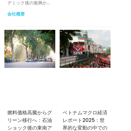
るために、パッケージ
デミック後の復興か
戦略の見直しを迫られ
ら、より迅速で、イノ
会社概要
た。
ベーション主導型の、
より質の高い成長へと
明確に転換しているこ
とを示している。.
燃料価格高騰からグ
ベトナムマクロ経済
リーン移行へ：石油
レポート2025：世
ショック後の東南ア
界的な変動の中での