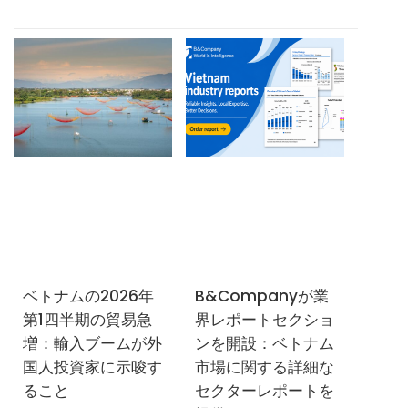
市場における大きな変
化を意味する。.
ベトナムの2026年
B&Companyが業
第1四半期の貿易急
界レポートセクショ
増：輸入ブームが外
ンを開設：ベトナム
国人投資家に示唆す
市場に関する詳細な
ること
セクターレポートを