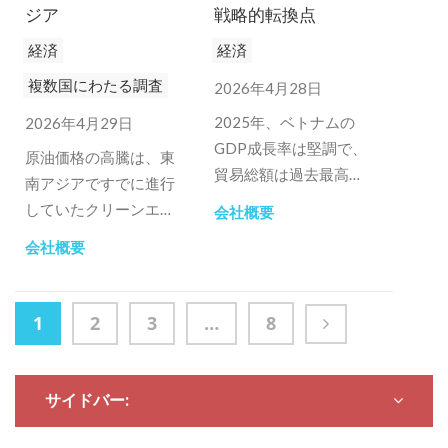
ジア
戦略的転換点
経済
経済
複数国にわたる調査
2026年4月28日
2025年、ベトナムの
2026年4月29日
GDP成長率は堅調で、
原油価格の高騰は、東
貿易総額は過去最高の
南アジアですでに進行
9300億米ドルに迫
していたクリーンエネ
会社概要
り、株式市場の近代化
ルギーへの取り組みを
会社概要
プロセスが開始され
加速させた。しかし、
た。
その準備状況は地域に
よって大きく異なって
1
2
3
…
8
いる。
サイドバー: