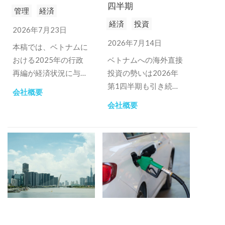
四半期
管理
経済
経済
投資
2026年7月23日
2026年7月14日
本稿では、ベトナムに
おける2025年の行政
ベトナムへの海外直接
再編が経済状況に与え
投資の勢いは2026年
る影響について考察す
第1四半期も引き続き
会社概要
る。.
強く、2025年に確立
会社概要
された記録的な成長傾
向を継続し、約152億
米ドルに達する見込み
です。.