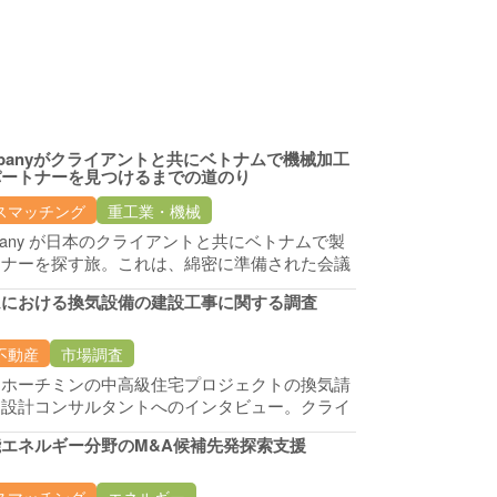
mpanyがクライアントと共にベトナムで機械加工
パートナーを見つけるまでの道のり
スマッチング
重工業・機械
mpany が日本のクライアントと共にベトナムで製
トナーを探す旅。これは、綿密に準備された会議
ジュールの話であるだけでなく、ベトナムの市場
ムにおける換気設備の建設工事に関する調査
のユニークな特徴を発見する旅でもあります。
不動産
市場調査
とホーチミンの中高級住宅プロジェクトの換気請
と設計コンサルタントへのインタビュー。クライ
の建設現場訪問を手配します。
エネルギー分野のM&A候補先発探索支援
スマッチング
エネルギー