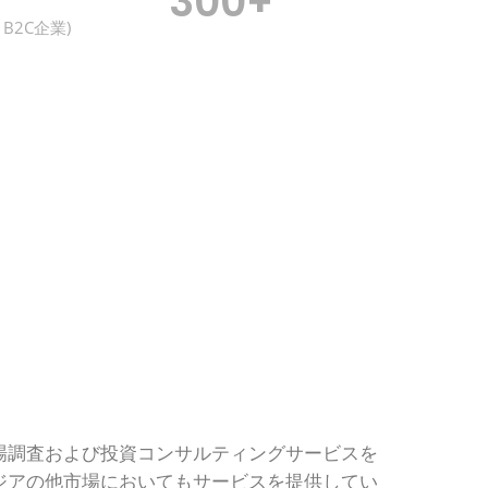
300
+
B2C企業)
場調査および投資コンサルティングサービスを
ジアの他市場においてもサービスを提供してい