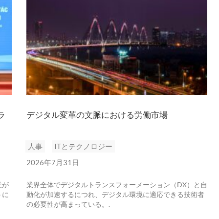
ラ
デジタル変革の文脈における労働市場
ニュースレターを購読する
人事
ITとテクノロジー
2026年7月31日
業が
業界全体でデジタルトランスフォーメーション（DX）と自
うに
動化が加速するにつれ、デジタル環境に適応できる技術者
の必要性が高まっている。.