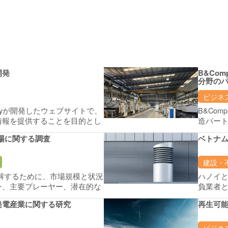
開発
B&Co
分野の
ビジネ
ompanyが開発したウェブサイトで、
B&Co
情報を提供することを目的とし
造パー
一般の人々を啓蒙し、大気汚染
やスケ
市場に関する調査
ベトナ
り健康的な生活環境を促進する
と文化
建設・
理解するために、市場規模と状況
ハノイ
ン、主要プレーヤー、潜在的な
負業者
規制など、デスクリサーチと主
アント
発電産業に関する研究
再生可能
ンタビューを実施します。
ビジネ