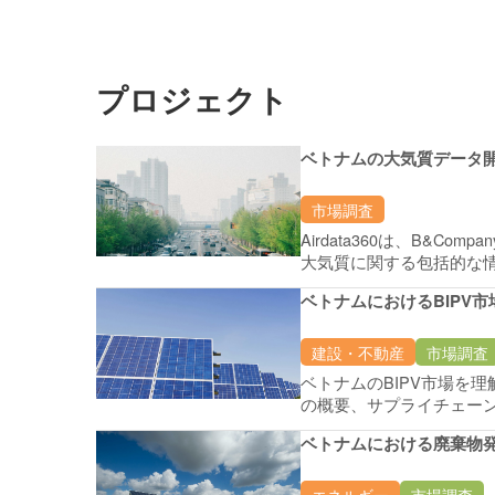
プロジェクト
ベトナムの大気質データ
市場調査
Airdata360は、B&C
大気質に関する包括的な
ています。主な目的は、
ベトナムにおけるBIPV
に関する意識を高め、よ
ことです。
建設・不動産
市場調査
ベトナムのBIPV市場を
の概要、サプライチェー
パートナー、製品、関連
ベトナムにおける廃棄物
要な関係者への詳細なイ
エネルギー
市場調査