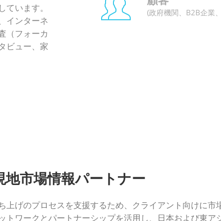
顧客
しています。
市場調査とデータ分析
(政府機関、B2B企業、
、インターネ
もっと見る
査（フォーカ
タビュー、家
市場参入、M&A、拡大戦略
もっと見る
現地市場情報パートナー
ビジネスオペレーションサポート
ち上げのプロセスを支援するため、クライアント向けに市
もっと見る
ットワークとパートナーシップを活用し、日本および東ア