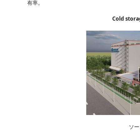
有率。
Cold stora
ソー