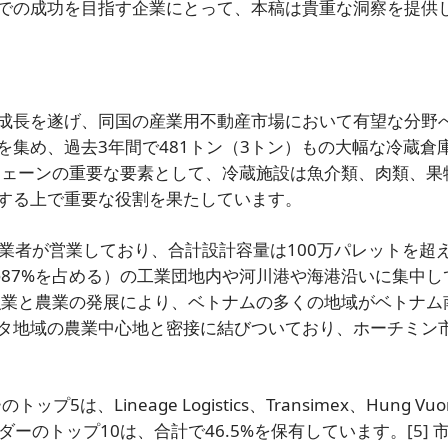
での成功を目指す企業にとって、本稿は貴重な洞察を提供
成長を遂げ、同国の産業用不動産市場において有望な分野
集め、過去3年間で481トン（3トン）もの大幅な冷蔵倉
チェーンの重要な要素として、冷蔵施設は魚介類、肉類、果
する上で重要な役割を果たしています。
倉庫業者が営業しており、合計設計容量は100万パレットを超
87%を占める）の工業団地内や河川港や海港沿いに集中し
漁業と農業の発展により、ベトナムの多くの地域がベトナム
タ地域の農業中心地と密接に結びついており、ホーチミン
、Lineage Logistics、Transimex、Hung Vuo
プロバイダーのトップ10は、合計で46.5%を保有しています。
[5]
市