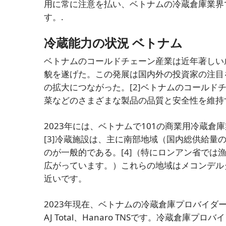
用に常に注意を払い、ベトナムの冷蔵倉庫業界
す。.
冷蔵能力の状況
ベトナム
ベトナムのコールドチェーン産業は近年著しい
貌を遂げた。この発展は国内外の投資家の注目を
の拡大につながった。
[2]
ベトナムのコールド
菜などのさまざまな製品の品質と安全性を維持
2023年には、ベトナムで101の商業用冷蔵
[3]
冷蔵施設は、主に南部地域（国内総供給量の
のが一般的である。
[4]
（特にロンアン省では
広がっています。）これらの地域はメコンデル
近いです。
2023年現在、ベトナムの冷蔵倉庫プロバイダーのトップ5は
AJ Total、Hanaro TNSです。冷蔵倉庫