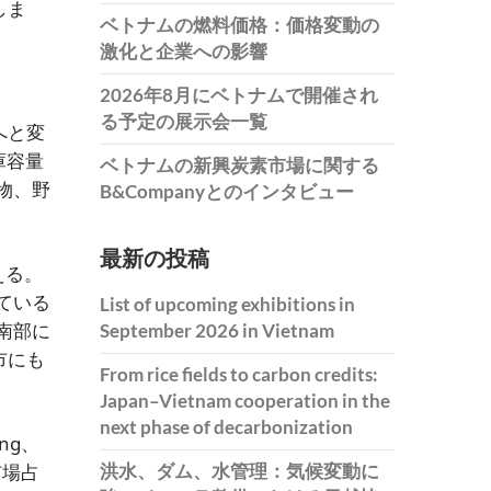
しま
ベトナムの燃料価格：価格変動の
激化と企業への影響
2026年8月にベトナムで開催され
る予定の展示会一覧
へと変
庫容量
ベトナムの新興炭素市場に関する
物、野
B&Companyとのインタビュー
最新の投稿
える。
ている
List of upcoming exhibitions in
南部に
September 2026 in Vietnam
市にも
From rice fields to carbon credits:
Japan–Vietnam cooperation in the
next phase of decarbonization
ng、
洪水、ダム、水管理：気候変動に
場占