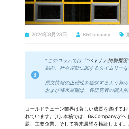
2024年8月23日
B&Company
*このコラムでは「“
ベトナム情勢概況
動向、社会運動に関するタイムリーな
原文情報の正確性を確保するよう努め
および将来展望は、各研究者の個人的
コールドチェーン業界は著しい成長を遂げており
れています。
[1]
. 本稿では、B&Compan
題、主要企業、そして将来展望を検証します。