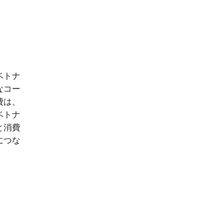
ベトナ
なコー
費は、
ベトナ
と消費
につな