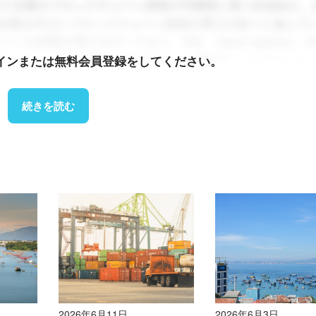
初めて企業がブロックチェーン技術の可能性に気づき始めた。
企業を中心にブロックチェーン技術の導入が徐々に進んで
の実験や導入を行っており、VNL、Sapo Logistics、B
0～151億トンという導入率は、商品追跡、文書管理、スマートコ
インまたは無料会員登録をしてください。
定のプロセスへの適用が中心であるため、導入率は比較的
続きを読む
ナムの農産物のトレーサビリティにおいて重要な役割を果
やFruitChainといった注目すべきプロジェクトは、ベトナム
。
ョンが開発したこのブロックチェーンプラットフォームは
的として設計されています。ベトナムの米サプライチェー
如、非効率性といった課題に対処します。このプラットフ
タル記録し、各バッチに固有のデジタル識別子を割り当てます
、不正防止、そして米国、EU、日本などの輸出市場で求め
]
.
2026年6月11日
2026年6月3日