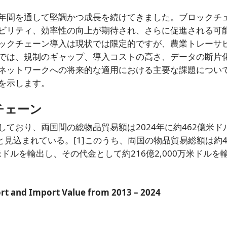
年間を通して堅調かつ成長を続けてきました。ブロックチ
ビリティ、効率性の向上が期待され、さらに促進される可
ックチェーン導入は現状では限定的ですが、農業トレーサ
では、規制のギャップ、導入コストの高さ、データの断片
ネットワークへの将来的な適用における主要な課題につい
を示します。
チェーン
ており、両国間の総物品貿易額は2024年に約462億米ド
と見込まれている。
[1]
このうち、両国の物品貿易総額は約4
米ドルを輸出し、その代金として約216億2,000万米ドルを
rt and Import Value from 2013 – 2024