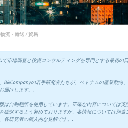
物流・輸送
/
貿易
ベトナムで市場調査と投資コンサルティングを専門とする最初の
B&Companyの若手研究者たちが、ベトナムの産業動向
お届けします。.
版は自動翻訳を使用しています。正確な内容については英
を確保するよう努めておりますが、各情報については別途
、各研究者の個人的な見解です。.