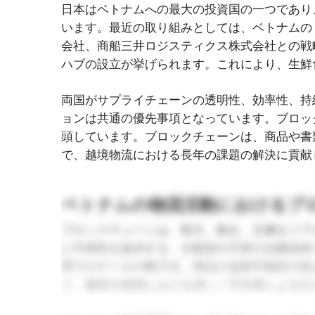
日本はベトナムへの最大の投資国の一つであり
います。最近の取り組みとしては、ベトナムの
会社、商船三井ロジスティクス株式会社との戦
ハブの設立が挙げられます。これにより、生鮮
両国がサプライチェーンの透明性、効率性、持
ョンは共通の優先事項となっています。ブロッ
頭しています。ブロックチェーンは、商品や書
で、越境物流における長年の課題の解決に貢献
ベトナムの物流活動におけるブ
ブロックチェーンは、取引、動き、文書をリア
に可視性を提供する、分散型の不変の台帳技術
間でのデータの断片化、商品の追跡可能性の低
ク、書類や税関における遅い／手作業による引