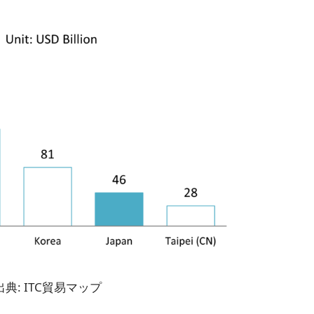
出典: ITC貿易マップ