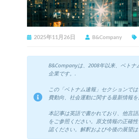
2025年11月26日
B&Company
B&Companyは、2008年以来、
企業です。.
この「ベトナム速報」セクションでは、
費動向、社会運動に関する最新情報を
本記事は英語で書かれており、他言語
をご参照ください。原文情報の正確性
認ください。解釈および今後の展望は