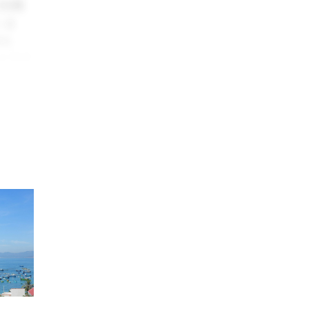
[5]
現
いま
HL
ントラク
低いと
たして
製品を厳
、米な
ンにお
ォーム
。これ
られる