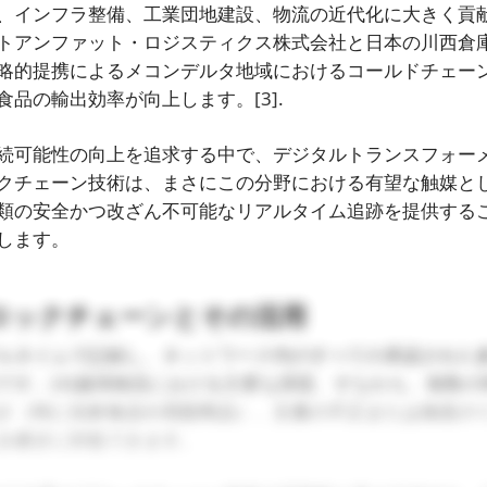
、インフラ整備、工業団地建設、物流の近代化に大きく貢
トアンファット・ロジスティクス株式会社と日本の川西倉
略的提携によるメコンデルタ地域におけるコールドチェー
食品の輸出効率が向上します。
[3]
.
続可能性の向上を追求する中で、デジタルトランスフォー
クチェーン技術は、まさにこの分野における有望な触媒と
類の安全かつ改ざん不可能なリアルタイム追跡を提供する
します。
ロックチェーンとその活用
ルタイムで記録し、ネットワーク内のすべての承認された
です。
[4]
越境物流における主要な課題、すなわち、複数の
さ（特に生鮮食品や高額商品）、文書の不正または偽造の
き継ぎに対処できます。