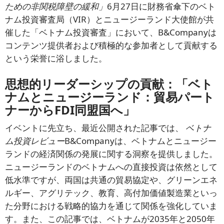
ための非関税障壁の緩和」
6月27日に財務省傘下のベト
ナム投資審査局（VIR）とニュージーランド大使館が共
催した「ベトナム投資審査」において、B&Companyは
コンテンツ提供者および積極的な参加者として貢献する
という栄誉に浴しました。
思想的リーダーシップの貢献：「ベト
ナムとニュージーランド：貿易パート
ナーからFDI同盟国へ」
イベントに先立ち、最近公開された記事では、
ベトナ
ム投資レビュー
B&Companyは、ベトナムとニュージー
ランドの経済関係の発展に関する洞察を提供しました。
ニュージーランドのベトナムへの直接投資は依然として
低水準ですが、両国は共通の貿易協定や、グリーンエネ
ルギー、アグリテック、教育、高付加価値製造業といっ
た分野における戦略的協力を通じて関係を強化していま
す。また、この記事では、ベトナムが2035年と2050年