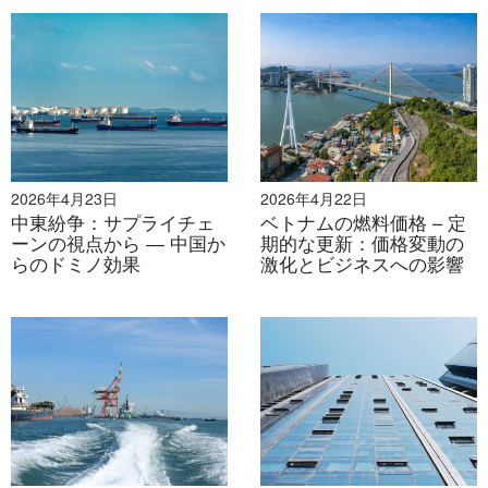
し、改革を実際の業界のニーズに合わせます。
将来の見通し
ASEANは2025年までに統合された経済共同体を目指し
ており、非関税障壁（NTB）の解決は、この地域の潜在
能力を最大限に引き出すための重要なステップです。
B&Companyは、企業、特に中小企業と外国投資家が政
2026年4月23日
2026年4月22日
策面と実務面の両方の課題を乗り越えられるよう、知見
中東紛争：サプライチェ
ベトナムの燃料価格 – 定
を提供し、支援することに引き続き尽力していきます。
ーンの視点から ― 中国か
期的な更新：価格変動の
らのドミノ効果
激化とビジネスへの影響
ASEAN の貿易および投資戦略に関するさらなる相談、
洞察、または協力の機会については、関係者は
B&Company Vietnam までご連絡ください。
* この記事の情報を引用する場合は、著作権を尊重する