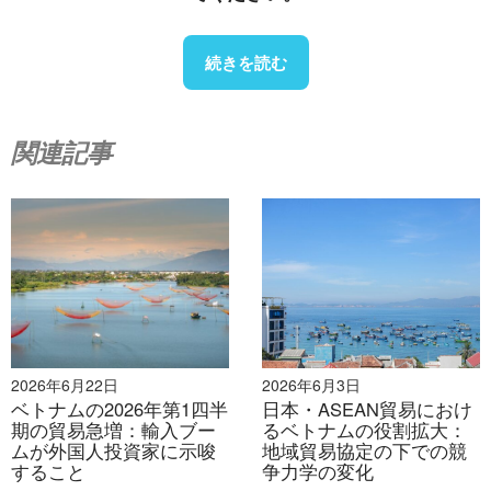
–
セクター別の例
ベトナムの水産物と農産物の輸出は特
続きを読む
に大きな影響を受けています。例えば、イスラム教徒が
多数派を占める国ではハラール認証が複雑であったり、
食品安全検査の規則が一貫していなかったりするため、
関連記事
市場へのアクセスが困難になっています。
–
提案された解決策
:
標準の相互承認
重複した試験および検査を削減するため
に、標準承認に関する政府間協定を推進します。
税関とライセンスのデジタル化
: 処理時間を短縮し、非
公式コストを削減します。
地域協力プラットフォーム
: 非関税障壁に関する紛争を
2026年6月22日
2026年6月3日
ベトナムの2026年第1四半
日本・ASEAN貿易におけ
解決し、ベストプラクティスを共有するための ASEAN
期の貿易急増：輸入ブー
るベトナムの役割拡大：
の制度的メカニズムを強化する。
ムが外国人投資家に示唆
地域貿易協定の下での競
官民対話
: 政府と企業間のフィードバック ループを促進
すること
争力学の変化