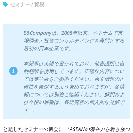
セミナー
/
貿易
ニュースレターを購読する
B&Companyは、2008年以来、ベトナムで市
場調査と投資コンサルティングを専門とする
最初の日本企業です。.
本記事は英語で書かれており、他言語版は自
動翻訳を使用しています。正確な内容につい
ては英語版をご参照ください。原文情報の正
確性を確保するよう努めておりますが、各情
報については別途ご確認ください。解釈およ
び今後の展望は、各研究者の個人的な見解で
す。.
と題したセミナーの機会に
「ASEANの潜在力を解き放つ