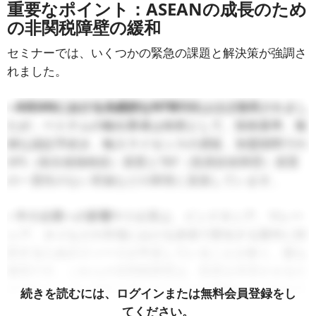
重要なポイント：ASEANの成長のため
の非関税障壁の緩和
セミナーでは、いくつかの緊急の課題と解決策が強調さ
れました。
–
ASEANにおける永続的なNTB
関税はほぼ撤廃されまし
たが、ベトナムの輸出業者は依然として、技術基準、複
雑な認証手続き、輸入ライセンスの遅延、加盟国間での
SPS（衛生植物検疫）措置とTBT（貿易技術障壁）措置
の一貫性のない実施などの障害に直面しています。
–
中小企業への影響
中小企業は、インドネシア、マレー
シア、タイなどの市場における多様で変化する要件に対
応するためのリソースが不足していることが多く、最も
脆弱です。これらの非関税障壁は、貿易を停滞させるだ
けでなく、コンプライアンスコストの増加にもつながり
続きを読むには、ログインまたは無料会員登録をし
ます。
てください。