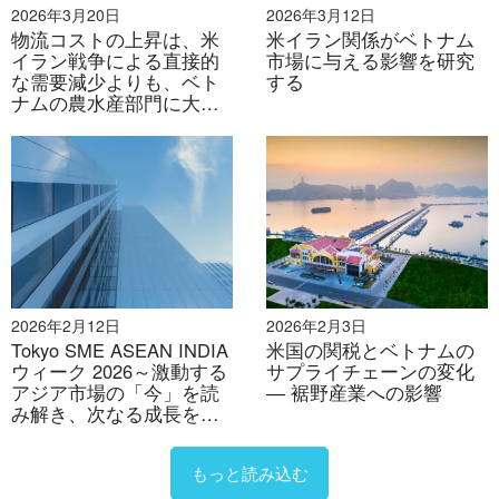
ため、出典と元の記事へのリンクを明記してくださ
2026年3月20日
2026年3月12日
い。.
物流コストの上昇は、米
米イラン関係がベトナム
イラン戦争による直接的
市場に与える影響を研究
な需要減少よりも、ベト
する
B&カンパニー
ナムの農水産部門に大き
2008年よりベトナムで市場調査を専門とする初の日本
な打撃を与える可能性が
ある。
企業として、業界レポート、業界インタビュー、消費
者調査、ビジネスマッチングなど、幅広いサービスを
提供しています。さらに、ベトナム国内の90万社以上
の企業を網羅したデータベースを構築し、パートナー
企業の探索や市場分析にご活用いただけるようになり
ました。.
2026年2月12日
2026年2月3日
ご不明な点がございましたら、お気軽にお問い合わせ
Tokyo SME ASEAN INDIA
米国の関税とベトナムの
ください。.
ウィーク 2026～激動する
サプライチェーンの変化
アジア市場の「今」を読
― 裾野産業への影響
み解き、次なる成長を掴
info@b-company.jp
+ (84) 28 3910 3913
む4日間～
もっと読み込む