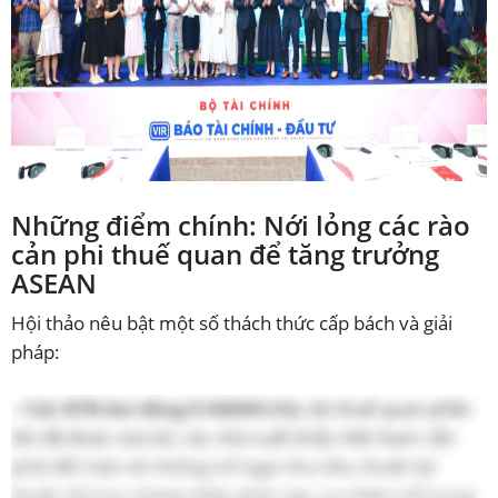
Những điểm chính: Nới lỏng các rào
cản phi thuế quan để tăng trưởng
ASEAN
Hội thảo nêu bật một số thách thức cấp bách và giải
pháp:
–
Các NTB dai dẳng ở ASEAN
:Mặc dù thuế quan phần
lớn đã được xóa bỏ, các nhà xuất khẩu Việt Nam vẫn
phải đối mặt với những trở ngại như tiêu chuẩn kỹ
thuật, thủ tục chứng nhận phức tạp, sự chậm trễ trong