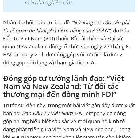
mỗi nhà nghiên cứu.
Nhân dịp hội thảo có tiêu đề
“Nới lỏng các rào cản phi
thuế quan để khai phá tiềm năng của ASEAN”
, do Báo
Đầu tư Việt Nam (VIR) thuộc Bộ Tài chính và Đại sứ
quán New Zealand đồng tổ chức vào ngày 27 tháng 6,
B&Company vinh dự đóng góp với tư cách là đơn vị
đóng góp nội dung và tham gia tích cực.
Đóng góp tư tưởng lãnh đạo: “Việt
Nam và New Zealand: Từ đối tác
thương mại đến đồng minh FDI”
Trước sự kiện này, trong một bài viết gần đây được xuất
bản bởi
Báo Đầu Tư Việt Nam
, B&Company đã đóng
góp những hiểu biết sâu sắc về mối quan hệ kinh tế
đang phát triển giữa Việt Nam và New Zealand. Trong
khi FDI của New Zealand vào Việt Nam vẫn còn khiêm