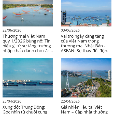
không nhất quán khiến việc tiếp cận thị trường trở nên
khó khăn.
–
Giải pháp đề xuất
:
22/06/2026
03/06/2026
Thương mại Việt Nam
Vai trò ngày càng tăng
Sự công nhận lẫn nhau về các tiêu chuẩn
:Thúc đẩy các
quý 1/2026 bùng nổ: Tín
của Việt Nam trong
thỏa thuận liên chính phủ về công nhận tiêu chuẩn để
hiệu gì từ sự tăng trưởng
thương mại Nhật Bản -
giảm việc thử nghiệm và kiểm tra trùng lặp.
nhập khẩu dành cho các
ASEAN: Sự thay đổi động
nhà đầu tư nước ngoài?
lực cạnh tranh trong
Số hóa thủ tục hải quan và cấp phép
: Tăng tốc thời gian
khuôn khổ các Hiệp định
xử lý và giảm chi phí không chính thức.
thương mại khu vực.
Nền tảng hợp tác khu vực
: Tăng cường các cơ chế thể
chế của ASEAN để giải quyết các tranh chấp về NTB và
chia sẻ các thông lệ tốt nhất.
Đối thoại công-tư
: Khuyến khích các vòng phản hồi giữa
chính phủ và doanh nghiệp để điều chỉnh các cải cách
23/04/2026
22/04/2026
cho phù hợp với nhu cầu thực tế của ngành.
Xung đột Trung Đông:
Giá nhiên liệu tại Việt
Góc nhìn từ chuỗi cung
Nam – Cập nhật thường