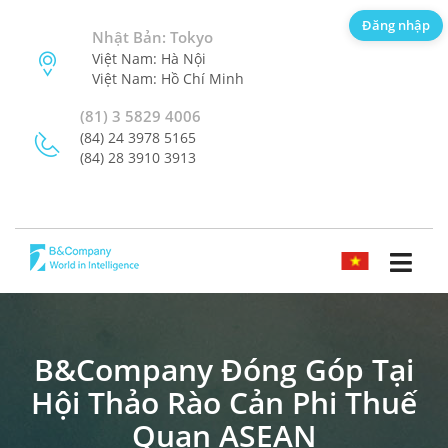
Đăng nhập
Nhật Bản: Tokyo
Việt Nam: Hà Nội
Việt Nam: Hồ Chí Minh
(81) 3 5829 4006
(84) 24 3978 5165
(84) 28 3910 3913
TIẾNG VIỆT
B&Company Đóng Góp Tại
Hội Thảo Rào Cản Phi Thuế
Quan ASEAN