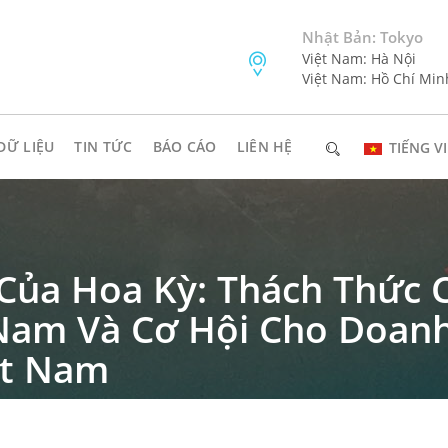
Nhật Bản: Tokyo
Việt Nam: Hà Nội
Việt Nam: Hồ Chí Min
DỮ LIỆU
TIN TỨC
BÁO CÁO
LIÊN HỆ
TIẾNG VI
Của Hoa Kỳ: Thách Thức 
Nam Và Cơ Hội Cho Doan
ệt Nam