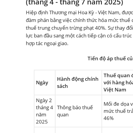
(tháng 4 - tháng 7 năm 2025)
Hiệp định Thương mại Hoa Kỳ - Việt Nam, được 
đàm phán bằng việc chính thức hóa mức thuế 
thuế trung chuyển trừng phạt 40%. Sự thay đổ
lực ban đầu sang một cách tiếp cận có cấu trúc 
hợp tác ngoại giao.
Tiến độ áp thuế củ
Thuế quan 
Hành động chính
Ngày
với hàng hó
sách
Việt Nam
Ngày 2
Mối đe dọa 
tháng 4
Thông báo thuế
mức thuế tr
năm
quan
46%
2025