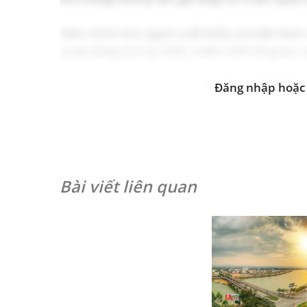
Năm 2024, kim ngạch xuất khẩu của Việt Nam 
trước (tăng 22,5 tỷ USD), chiếm 30% tổng kim 
Cơ cấu xuất khẩu 
Đăng nhập hoặc 
10
Bài viết liên quan