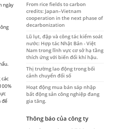
From rice fields to carbon
n ngày
credits: Japan–Vietnam
cooperation in the next phase of
decarbonization
hông
Lũ lụt, đập và công tác kiểm soát
nước: Hợp tác Nhật Bản - Việt
Nam trong lĩnh vực cơ sở hạ tầng
thích ứng với biến đổi khí hậu.
hẩu.
Thị trường lao động trong bối
cảnh chuyển đổi số
 các
, 100%
Hoạt động mua bán sáp nhập
hực
bất động sản công nghiệp đang
gia tăng.
n để
Thông báo của công ty