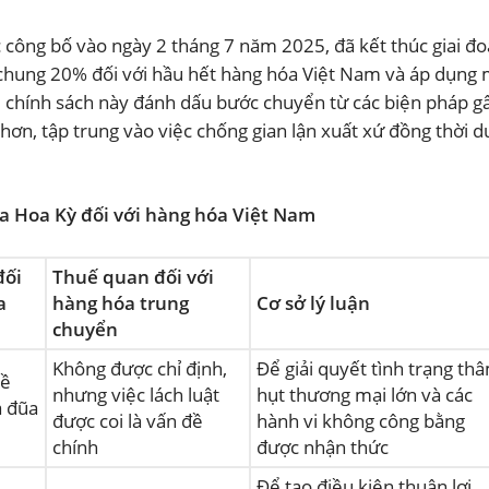
công bố vào ngày 2 tháng 7 năm 2025, đã kết thúc giai đ
chung 20% đối với hầu hết hàng hóa Việt Nam và áp dụng
i chính sách này đánh dấu bước chuyển từ các biện pháp g
hơn, tập trung vào việc chống gian lận xuất xứ đồng thời du
a Hoa Kỳ đối với hàng hóa Việt Nam
đối
Thuế quan đối với
a
hàng hóa trung
Cơ sở lý luận
chuyển
Không được chỉ định,
Để giải quyết tình trạng th
về
nhưng việc lách luật
hụt thương mại lớn và các
ả đũa
được coi là vấn đề
hành vi không công bằng
chính
được nhận thức
Để tạo điều kiện thuận lợi