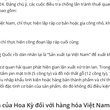
24. Đáng chú ý, các cuộc điều tra chống lẩn tránh thuế qua
 bao gồm:
Việt Nam, chỉ thực hiện lắp ráp cơ bản hoặc gia công nhỏ, k
hỉ thực hiện công đoạn lắp ráp cuối cùng.
uốc rồi dán nhãn lại là “Sản xuất tại Việt Nam” để xuất k
cơ quan hải quan phát hiện gian lận xuất xứ tràn lan. Trong
tấm pin mặt trời (5 công ty) và đồ nội thất gỗ (12 công ty)
yếu nhập khẩu linh kiện hoặc hàng bán thành phẩm và chỉ t
đổi đặc tính cơ bản của sản phẩm, do đó không đủ điều kiệ
n của Hoa Kỳ đối với hàng hóa Việt Nam