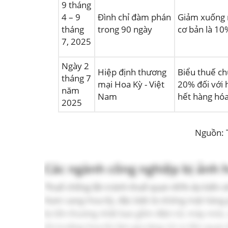
9 tháng
4 – 9
Đình chỉ đàm phán
Giảm xuống
tháng
trong 90 ngày
cơ bản là 10
7, 2025
Ngày 2
Hiệp định thương
Biểu thuế c
tháng 7
mại Hoa Kỳ - Việt
20% đối với 
năm
Nam
hết hàng hó
2025
Nguồn: 
Các ngành công nghiệp bị ảnh 
Thuế chống lẩn tránh thuế quan 40% dự kiến sẽ
Nam sang Hoa Kỳ, đặc biệt là những mặt hàng 
bị tổn thương nhất bao gồm điện tử, máy móc, 
thị trường Hoa Kỳ làm gia tăng rủi ro liên qua