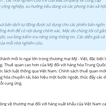
m”, các nhà nghiên cứu trẻ của B&Company sẽ cung cấp
công nghiệp, xu hướng tiêu dùng và các phong trào xã hội 
h và bản dịch tự động được sử dụng cho các phiên bản ngôn
ếng Anh để có nội dung chính xác. Mặc dù chúng tôi cố gắ
ốc, vui lòng kiểm tra riêng từng thông tin. Các diễn giải và
 của mỗi nhà nghiên cứu.
thành mối lo ngại lớn trong thương mại Mỹ - Việt, đặc biệt 
ng. Thuế quan cao hơn của Mỹ đối với hàng hóa Trung Quốc
ệc lách luật thông qua Việt Nam. Chính sách thuế quan mớ
ng hóa chuyển tải, báo hiệu một bước ngoặt, thúc đẩy các 
uỗi cung ứng.
phòng vệ thương mại đối với hàng xuất khẩu của Việt Nam c