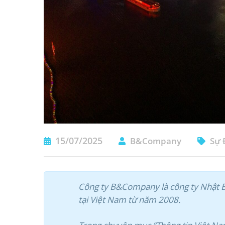
15/07/2025
B&Company
Sự 
Công ty B&Company là công ty Nhật Bả
tại Việt Nam từ năm 2008.