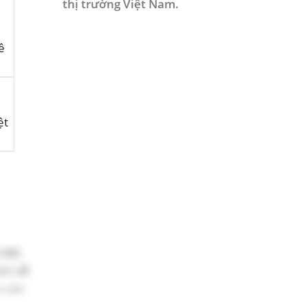
thị trường Việt Nam.
ề
ệt
Việt
ành dễ
u vào