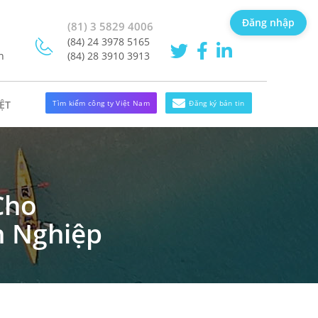
Đăng nhập
(81) 3 5829 4006
(84) 24 3978 5165
h
(84) 28 3910 3913
Tìm kiếm công ty Việt Nam
Đăng ký bản tin
ỆT
Cho
h Nghiệp