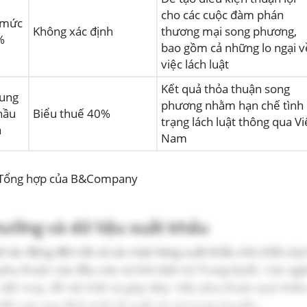
cho các cuộc đàm phán
 mức
Không xác định
thương mại song phương,
%
bao gồm cả những lo ngại v
việc lách luật
Kết quả thỏa thuận song
hung
phương nhằm hạn chế tình
hầu
Biểu thuế 40%
trạng lách luật thông qua Vi
a
Nam
Tổng hợp của B&Company
hưởng và dữ liệu xuất khẩu
 tác động đến tất cả các mặt hàng xuất khẩu chủ chốt của 
phụ thuộc vào đầu vào và linh kiện từ Trung Quốc. Các ng
dệt may, đồ nội thất và giày dép. Việc phụ thuộc quá nhiề
n đến các quy định mới về xuất xứ và trung chuyển.