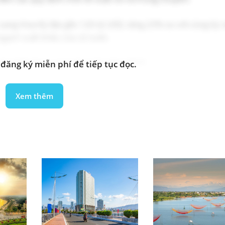
sang Hoa Kỳ đạt gần 120 tỷ USD, tăng 23% so với cùng kỳ
ngạch xuất khẩu của cả nước.
của Việt Nam sang Hoa Kỳ năm 2024
đăng ký miễn phí để tiếp tục đọc.
0% = 120 tỷ đô la Mỹ
Xem thêm