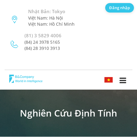
Đăng nhập
Nhật Bản: Tokyo
Việt Nam: Hà Nội
Việt Nam: Hồ Chí Minh
(81) 3 5829 4006
(84) 24 3978 5165
(84) 28 3910 3913
TIẾNG VIỆT
Nghiên Cứu Định Tính
ĐĂNG KÝ NHẬN BẢN TIN