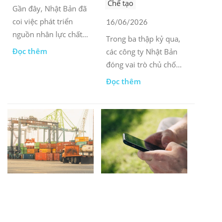
Chế tạo
Gần đây, Nhật Bản đã
coi việc phát triển
16/06/2026
nguồn nhân lực chất
Trong ba thập kỷ qua,
lượng cao trong lĩnh
Đọc thêm
các công ty Nhật Bản
vực bán dẫn và trí tuệ
đóng vai trò chủ chốt
nhân tạo là ưu tiên
trong việc phát triển
Đọc thêm
chiến lược tại Việt
các ngành công
Nam.
nghiệp chế biến và
sản xuất của Việt
Nam.