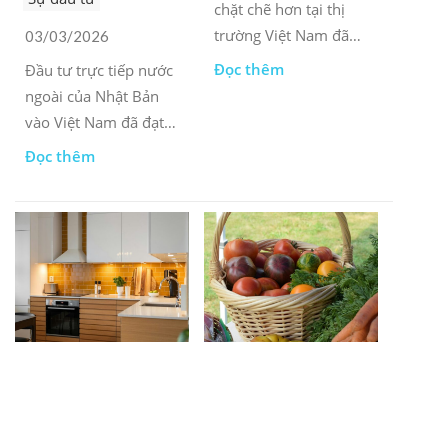
chặt chẽ hơn tại thị
trường Việt Nam đã
03/03/2026
tạo ra áp lực điều
Đọc thêm
Đầu tư trực tiếp nước
chỉnh ngắn hạn cho
ngoài của Nhật Bản
các nhà bán lẻ, nhưng
vào Việt Nam đã đạt
chúng giải quyết được
đến bước ngoặt vào
Đọc thêm
những vấn đề tồn tại
năm 2025, đánh dấu
lâu dài.
bằng lợi nhuận cao và
đà tăng trưởng mạnh
mẽ.