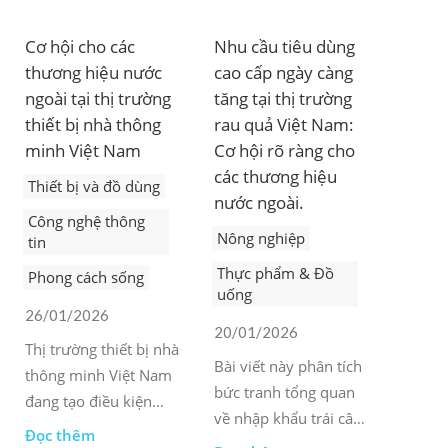
Cơ hội cho các
Nhu cầu tiêu dùng
thương hiệu nước
cao cấp ngày càng
ngoài tại thị trường
tăng tại thị trường
thiết bị nhà thông
rau quả Việt Nam:
minh Việt Nam
Cơ hội rõ ràng cho
các thương hiệu
Thiết bị và đồ dùng
nước ngoài.
Công nghệ thông
Nông nghiệp
tin
Thực phẩm & Đồ
Phong cách sống
uống
26/01/2026
20/01/2026
Thị trường thiết bị nhà
Bài viết này phân tích
thông minh Việt Nam
bức tranh tổng quan
đang tạo điều kiện
về nhập khẩu trái cây
thuận lợi cho các
Đọc thêm
và rau quả, các yếu tố