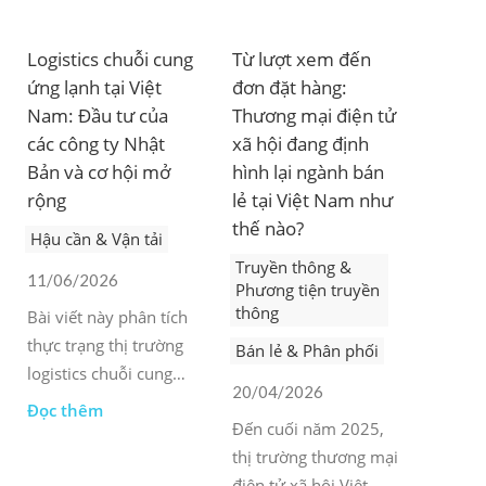
Logistics chuỗi cung
Từ lượt xem đến
ứng lạnh tại Việt
đơn đặt hàng:
Nam: Đầu tư của
Thương mại điện tử
các công ty Nhật
xã hội đang định
Bản và cơ hội mở
hình lại ngành bán
rộng
lẻ tại Việt Nam như
thế nào?
Hậu cần & Vận tải
Truyền thông &
11/06/2026
Phương tiện truyền
thông
Bài viết này phân tích
thực trạng thị trường
Bán lẻ & Phân phối
logistics chuỗi cung
20/04/2026
ứng lạnh của Việt
Đọc thêm
Đến cuối năm 2025,
Nam, tập trung vào
thị trường thương mại
những động thái cụ
điện tử xã hội Việt