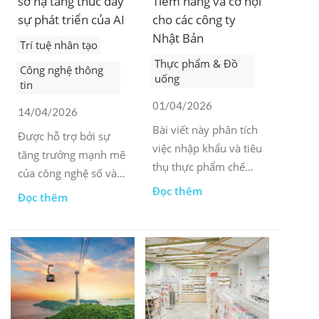
sở hạ tầng thúc đẩy
Tiềm năng và cơ hội
sự phát triển của AI
cho các công ty
Nhật Bản
Trí tuệ nhân tạo
Thực phẩm & Đồ
Công nghệ thông
uống
tin
01/04/2026
14/04/2026
Bài viết này phân tích
Được hỗ trợ bởi sự
việc nhập khẩu và tiêu
tăng trưởng mạnh mẽ
thụ thực phẩm chế
của công nghệ số và
biến và đóng gói của
Đọc thêm
các khung pháp lý
Đọc thêm
Nhật Bản tại Việt
chặt chẽ, thị trường
Nam, dựa trên dữ liệu
trung tâm dữ liệu Việt
thương mại và quan
Nam dự kiến sẽ mở
sát thị trường.
rộng nhanh chóng
trong thập kỷ tới.