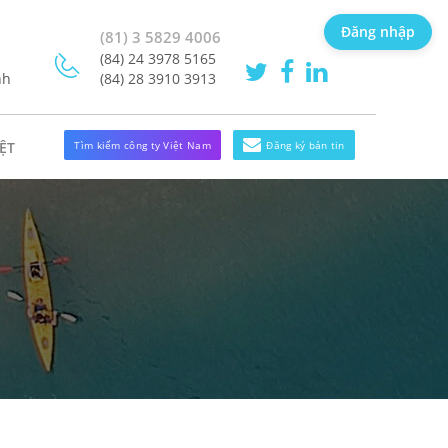
Đăng nhập
(81) 3 5829 4006
(84) 24 3978 5165
nh
(84) 28 3910 3913
Tìm kiếm công ty Việt Nam
Đăng ký bản tin
ỆT