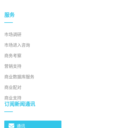
系统化的生产数据记录机制。在越南和日本的跨境合作场
景中，所有参与方都需要就数据录入、录入人员和录入时
服务
间达成一致。.
安全、隐私和跨境治理
市场调研
由于越南和日本之间的贸易跨越国界，数据治理、互操作
市场进入咨询
性、隐私（尤其是商业敏感信息）和网络安全等问题变得
商务考察
尤为重要。尽管区块链具有防篡改特性，但仍面临智能合
约漏洞和网络漏洞等安全威胁，必须加以妥善管理。鉴于
营销支持
这些问题，越南政府强调构建安全的区块链生态系统，以
商业数据库服务
保护数字资产并增强用户信任，从而为未来区块链的广泛
商业配对
应用铺平道路。
[10]
.
商业支持
对越日贸易利益相关者的商业影响
订阅新闻通讯
尽管区块链技术目前在越南物流领域的应用有限，且尚未
有专门针对越日物流的成熟应用案例，但其潜力已得到企
通讯
业和政府的广泛认可和支持。这为两国企业开展早期合作