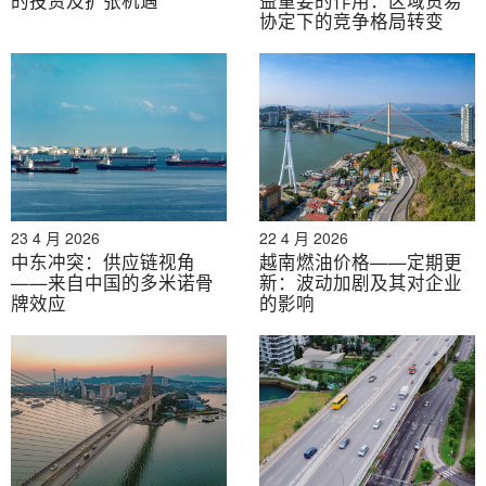
协定下的竞争格局转变
QR Code attached to each mango helps ensure
transparency of the supply chain
23 4 月 2026
22 4 月 2026
中东冲突：供应链视角
越南燃油价格——定期更
——来自中国的多米诺骨
新：波动加剧及其对企业
牌效应
的影响