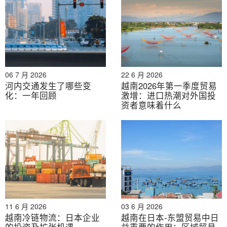
向严格的全球市场，例如Agridential和FruitChain：
农业部，
由越南区块链公司开发的ST25平台是一个基于
区块链的平台，旨在实现大米等农产品的可追溯性和生产
管理。该平台解决了越南大米供应链中的关键挑战，包括
06 7 月 2026
22 6 月 2026
假冒产品、缺乏透明度和效率低下等问题。该平台对
河内交通发生了哪些变
越南2026年第一季度贸易
ST25大米生产过程的每个阶段进行数字化记录，并为每
化：一年回顾
激增：进口热潮对外国投
批大米分配一个唯一的数字标识符。这使得实时供应链监
资者意味着什么
控、欺诈预防以及符合美国、欧盟和日本等出口市场严格
的国际标准成为可能。
[7]
.
相似地，
水果链
专注于泰国同塔省的芒果供应链，利用
区块链技术确保芒果从农场到国际消费者的可追溯性和质
量。
[8]
通过在区块链上追踪供应链的每一步，可以增强
出口合作伙伴和消费者的信心，使越南芒果能够进入要求
11 6 月 2026
03 6 月 2026
苛刻的全球市场，并减少因腐烂、欺诈或物流效率低下造
越南冷链物流：日本企业
越南在日本-东盟贸易中日
成的损失。
的投资及扩张机遇
益重要的作用：区域贸易