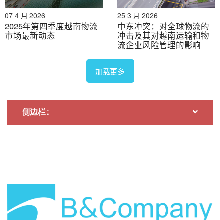
07 4 月 2026
25 3 月 2026
2025年第四季度越南物流
中东冲突：对全球物流的
来源：
越南贸易与工业评论
市场最新动态
冲击及其对越南运输和物
流企业风险管理的影响
区块链应用面临的挑战
加载更多
尽管区块链技术在提升供应链透明度方面展现出巨大潜
力，但其在越南的应用仍然有限且不够普及。许多项目仅
致力于优化供应链的某个环节，且专注于特定产品类型。
侧边栏：
要将区块链技术整合到整个进出口网络中，尤其是在越南
与其战略伙伴日本的双边关系中，仍面临诸多挑战。.
监管和法律的不确定性
越南的区块链监管框架仍不完善，尤其是在跨境数据共享
和与现有贸易法律的整合方面。越南海关法规尚未完全适
应基于区块链的文档，企业仍需维护纸质系统。这种监管
空白导致物流供应商和出口商因担心违规风险而犹豫不
决。如果两国之间缺乏规范区块链交易的共同法律标准，