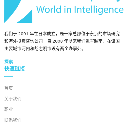
企业将面临不确定性，从而抑制对该技术的投资。.
实施成本高昂且存在推广障碍
构建区块链基础设施需要大量前期投资，包括软件、硬
我们于 2001 年在日本成立，是一家总部位于东京的市场研究
件、用于实时监控的物联网传感器以及员工培训，而许多
和海外投资咨询公司，自 2008 年以来我们进军越南，在该国
越南中小企业难以承担这些成本。大多数越南物流公司仍
主要城市河内和胡志明市设有两个办事处。
然使用包括手工纸质文件、传统ERP系统和分散数据库在
内的传统系统。将区块链与这些现有系统集成会带来巨大
探索
的技术复杂性和兼容性问题。此外，越南还面临着区块链
快速链接
专业人才的严重短缺，许多机构仍然主要将这项技术与加
密货币联系起来，而不是供应链应用。
[9]
.
首页
数据质量和标准化
关于我们
区块链的有效性完全取决于供应链所有参与者输入的数据
职业
是否准确。然而，越南的供应链存在数据管理分散的问
题，信息分散存储在农民、加工商、出口商和物流供应商
联系我们
等各个孤立的系统中。许多上游参与者缺乏数字化素养和