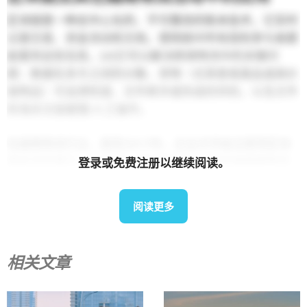
区块链是一种去中心化的、不可篡改的账本技术，它实时
记录交易、资金流动和文档，使网络中所有授权参与者都
能看到这些信息。
[4]
它可以解决跨境物流中的关键问
题：数据在多方之间的分散、货物（尤其是易腐品或高价
值物品）可追溯性弱、文件欺诈或伪造的风险，以及文件
和海关交接缓慢/人工操作。
在越南物流行业，直到2017年，企业才开始注意到区块
链技术的潜力。
[5]
目前，区块链技术正逐步被越南物流
登录或免费注册以继续阅读。
服务行业采用，主要用户群体为大型企业。约有10-15%
家公司已尝试或实施区块链技术，其中不乏VNL、Sapo
阅读更多
Logistics和BHL Logistics等知名企业。10-15%的采用率
属于中等水平，其应用主要局限于特定流程，而非全面的
系统集成，例如货物追踪、文档管理和智能合约等。
[6]
.
相关文章
在进出口活动方面，区块链已证明其在越南农产品可追溯
性方面的作用。一些值得关注的项目已成功将越南产品推