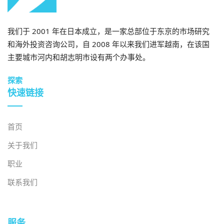
控、交叉转运、集成处理）实现差异化。
我们于 2001 年在日本成立，是一家总部位于东京的市场研究
– 改善农产品和海产品的冷藏条件：
收获后的损失仍然是
和海外投资咨询公司，自 2008 年以来我们进军越南，在该国
冷链最大的痛点：处理不当和温度控制不当会导致约25%
主要城市河内和胡志明市设有两个办事处。
水果和蔬菜的浪费（最坏情况下高达35-45%），并使海
鲜价值降低约20%。解决办法是投资现代化的预冷、储存
探索
和“第一英里”控制——即使减少10%的损失也能带来丰厚
快速链接
的经济回报。为了获得优质出口产品，运营商必须将基础
设施与合规性（HACCP、VietGAP）和端到端可追溯性
（例如Agridential）相结合，这些对美国/欧盟/日本买家
首页
来说至关重要。
关于我们
职业
– 制药行业面临的冷藏挑战：
越南的医药冷链需要专业
化、经过认证的基础设施：对生物制剂和疫苗进行严格的
联系我们
温度控制，系统经过验证，并完全符合卫生部的GSP/GDP
规定（第36/2018/TT-BYT号通函、第05/2024/TT-BYT号
通函）。只有经过认证的设施才能处理这些产品，这提高
服务