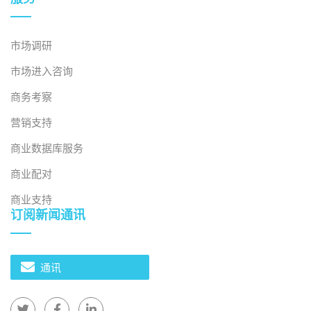
了准入门槛。物流仍然充满挑战——在基础设施不完善的
情况下保持通道的完整性和最后一英里的控制——同时，
由于人口老龄化，对温度敏感药物的需求不断增长，也加
市场调研
剧了对现代化和投资的需求，以保护产品的完整性。
市场进入咨询
越南冷链行业的战略投资机会
商务考察
越南冷链物流市场正进入高速增长阶段，这得益于农业、
营销支持
海鲜和医药行业的强劲需求。
商业数据库服务
商业配对
- 服务：
增长已从农业和海产品储存转向更高价值的产
品：符合良好储存规范和良好分销规范的医药物流、可控
商业支持
温度的挑选和包装电子商务履行、以及将农场和工厂的预
订阅新闻通讯
冷与港口和多式联运仓库连接起来的冷藏运输。
- 地区：
南部地区（平阳、同奈、隆安、巴地头顿、芹
通讯
苴）凭借深海港口和与湄公河三角洲的边界，仍然是主要
的贸易基地；北部地区（海防、北宁、兴安）支持出口制