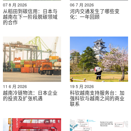
07 8 月 2026
06 7 月 2026
北
从稻田到碳信用：日本与
河内交通发生了哪些变
韩
原野 TNS
2023
51
宁、
x
x
越南在下一阶段脱碳领域
化：一年回顾
国
的合作
海防
越
Gemadept
2016
50
x
x
芹苴
南
河
肌萎缩侧
越
2017
45
内、
x
x
索硬化症
南
北宁
越
胡志
ABA 酷运
2016
40
河内
x
南
明市
11 6 月 2026
19 5 月 2026
越
越南冷链物流：日本企业
科钦越南支持服务台：加
潘维公司
2009
30
x
x
西宁
的投资及扩张机遇
强科钦与越南之间的商业
南
联系
来源：B&Company