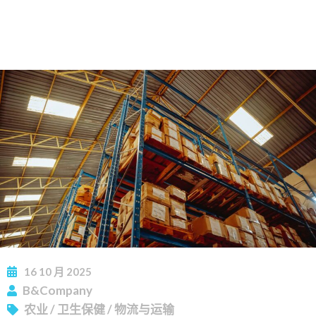
16
10 月
2025
B&Company
农业
/
卫生保健
/
物流与运输