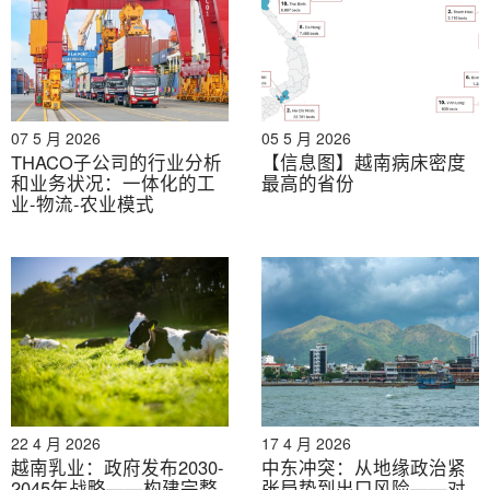
2024 年至 2025 年，越南冷藏行业出现了几项引人注目
的举措，凸显了食品、零售和第三方物流企业的需求不断
增长。
– 韩国乐天环球物流于 2025 年 3 月 19 日在同奈省仁泽
07 5 月 2026
05 5 月 2026
工业园破土动工兴建一座价值约 100 万亿美元（4 万亿人
THACO子公司的行业分析
【信息图】越南病床密度
民币）的冷链枢纽，占地约 5.5 公顷，预计将于 2026 年
和业务状况：一体化的工
最高的省份
5 月开始运营。.
业-物流-农业模式
– 日本大和房屋物流信托于 2024 年 7 月 5 日完成了对位
于隆安省的定制建造的“D 项目 Tan Duc 2”的收购，收购
金额约为 1990 万至 2000 万美元，并与一家日本第三方
物流租户签订了 20 年的长期租赁协议。.
– Nichirei TBA Logistics Vietnam 于 2024 年 6 月 27 日
在龙安省龙后开设了冷库，该冷库设有 10 个房间，可提
22 4 月 2026
17 4 月 2026
供约 20,000 个托盘位，温度范围为 -25°C 至 22°C。.
越南乳业：政府发布2030-
中东冲突：从地缘政治紧
2045年战略——构建完整
张局势到出口风险——对