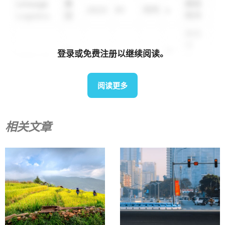
Lineage
美
胡志
2023
81
河内
x
Logistics
国
明市
胡志
明
越
岘
登录或免费注册以继续阅读。
运输公司
2010
77
x
市，
南
港
西宁
省
阅读更多
越
胡志
雄王
2003
72
x
x
南
明市
相关文章
西
韩
AJ Total
2021
60
兴安
x
宁、
国
同奈
胡志
明
日
名藤
2014
56
x
x
市，
本
西宁
省