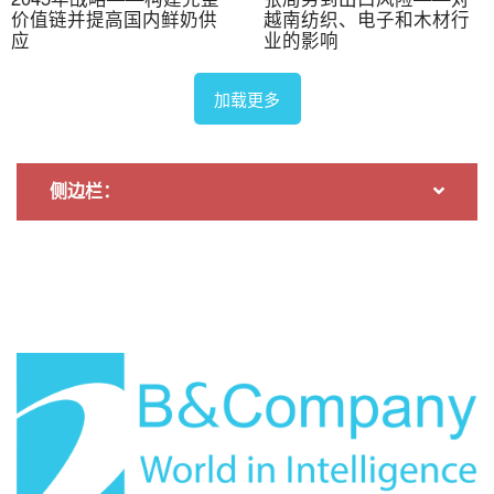
价值链并提高国内鲜奶供
越南纺织、电子和木材行
这些绿地投资和并购举措共同凸显了日本和韩国的参与度
应
业的影响
不断加深、隆安和同奈成为物流热点，以及对以长期租赁
为基础的定制资产的日益青睐。
加载更多
冷链基础设施挑战
越南的冷链正在快速扩张，但也暴露出投资者和运营商必
侧边栏：
须解决的结构性差距才能取胜。
市场稀缺性和溢价：
越南的冷链供应仍然受限：2023
年，冷链容量突破约100万个托盘位，预计到2028年将超
过约170万个托盘位，但需求仍然超过供应。与泰国40-
50%的农产品出口通过冷链运输不同，越南的冷链覆盖率
仅为约20-25%，导致高价值易腐烂商品（海鲜、水果）
得不到充分服务，且缺乏投资潜力。稀缺性支撑了溢价
——2024年每托盘每天约1.27美元，而印度尼西亚为
$0.94美元——但预计到2028年将新增约70%的冷链容
量，这将加剧竞争，迫使运营商通过增值服务（实时监