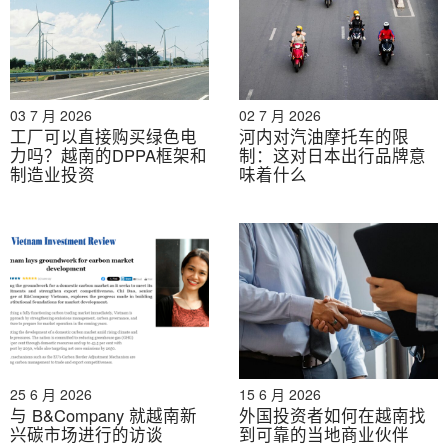
挥着关键作用。来自日本高知县的技术，例如水处理和农
林副产品回收利用，被认为与越南的自然特征、基础设施
和绿色发展方向高度契合，有助于有效推动绿色转型。.
自2024年起，高知县在越南设立了支持服务中心，由
03 7 月 2026
02 7 月 2026
B&Company Vietnam在高知县产业振兴中心（日本）的
工厂可以直接购买绿色电
河内对汽油摩托车的限
力吗？越南的DPPA框架和
制：这对日本出行品牌意
授权下运营。该中心旨在促进两国企业间的技术合作、技
制造业投资
味着什么
术转移和市场开发。越南企业可以寻求与高知县企业在环
境技术领域以及其他众多潜在行业开展合作的机会，合作
形式包括供应商、技术合作伙伴或外包客户等。.
有意与科钦公司合作的越南企业可以直接联系。
越南高
知县贸易支持服务台 – 越南高知县贸易支持服务台
分享
合作目标，探索相关领域有价值的合作机会。.
越南 Kochi 支持中心 – 联系方式：
25 6 月 2026
15 6 月 2026
与 B&Company 就越南新
外国投资者如何在越南找
B&Company 越南
兴碳市场进行的访谈
到可靠的当地商业伙伴