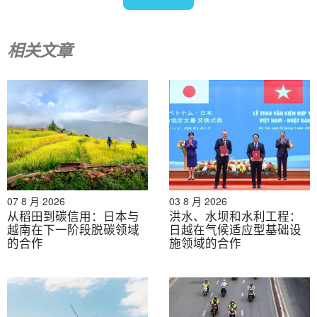
相关文章
资料来源：柿内株式会社（高知县）
与高知县的合作：越南企业的机遇与潜
力
越南正大力推进绿色增长和循环经济战略。《2021-2030
年国家环境保护计划（展望至2050年）》（第611/QD-
TTg号决定）明确了改善水质、保护生物多样性和发展低
碳经济模式等重点领域。此外，《关于‘到2030年促进农
07 8 月 2026
03 8 月 2026
业循环经济的科学开发、应用和技术转让’的第540/QD-
从稻田到碳信用：日本与
洪水、水坝和水利工程：
TTg号决定》也强调了回收利用农林副产品、推广循环农
越南在下一阶段脱碳领域
日越在气候适应型基础设
的合作
施领域的合作
业等解决方案的重要性。.
在此过程中，私营部门，特别是中小企业，在开发和应用
适合自身规模和实际运营条件的环境技术解决方案方面发