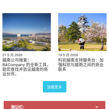
河内市还剑区 Le Duan 141 号 VINARE 大厦 4 楼
胡志明市新亭区奠边府 181 号阳英大厦 5 楼
电话：+84 24 3633 0847（日语和越南语）
电子邮件：
kochisupportdesk@b-company.jp
21 5 月 2026
19 5 月 2026
网站：
https://b-company.jp/
越南公司搜索：
科钦越南支持服务台：加
B&Company 的全新工具，
强科钦与越南之间的商业
助您查找并验证越南的商
联系
业伙伴。
* 如需引用本文中的任何信息，请注明出处并附上原文链
加载更多
接，以尊重版权。.
B&公司
侧边栏：
自2008年以来，我们是首家专注于越南市场调研的日本