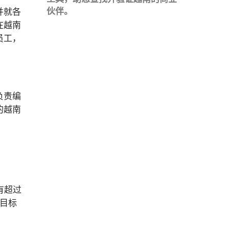
并就各
伙伴。
在越南
员工，
负责编
的越南
拥有超过
，目标