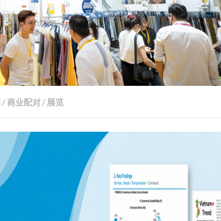
饰
/
商业配对
/
展览