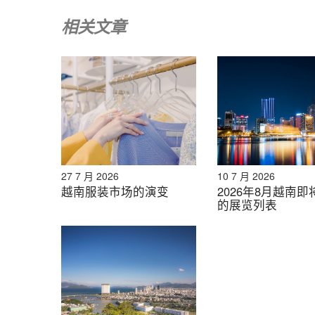
目前，Venicii专注于高端高尔夫服装，其
相关文章
中40%的收入来自线上销售，30%的收入来自
在面料采购方面，该公司正在寻找适合运动服的
于胡志明市和中国。尽管Venicii高度重视
然偏高。.
该品牌的核心竞争优势在于继承自母公司的强大
定产品开发的内部研发团队。展望未来，Veni
其作为越南领先的高端运动服装品牌的地位。.
27 7 月 2026
10 7 月 2026
越南服装市场的演变
2026年8月越南
的展览列表