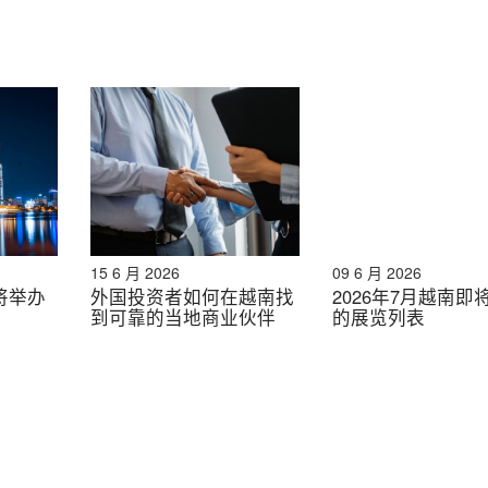
设计现代，兼具美观与实用性。在分销方面，该品牌采用灵活的模
高尔夫球场网络和体育赛事，30%的收入来自购物中心内的门店
功能性面料，例如四向弹力、透气性和耐用性面料，供应商
日本纺织品的质量和技术，但该公司认为目前其目标客户群的面料
制造基础，包括一体化的供应链、完善的质量控制体系以及
cii计划将产品线拓展至匹克球等快速增长的运动领域，同时逐
15 6 月 2026
09 6 月 2026
即将举办
外国投资者如何在越南找
2026年7月越南即
到可靠的当地商业伙伴
的展览列表
Venicii的产品