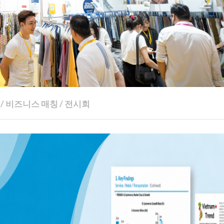
/
비즈니스 매칭
/
전시회