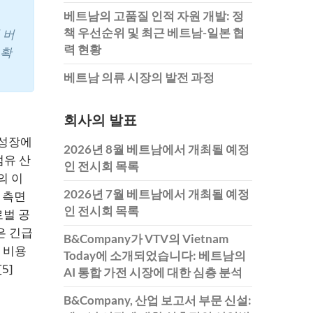
베트남의 고품질 인적 자원 개발: 정
책 우선순위 및 최근 베트남-일본 협
 버
력 현황
 확
베트남 의류 시장의 발전 과정
회사의 발표
 성장에
2026년 8월 베트남에서 개최될 예정
섬유 산
인 전시회 목록
의 이
2026년 7월 베트남에서 개최될 예정
 측면
인 전시회 목록
로벌 공
은 긴급
B&Company가 VTV의 Vietnam
 비용
Today에 소개되었습니다: 베트남의
[5]
AI 통합 가전 시장에 대한 심층 분석
B&Company, 산업 보고서 부문 신설: