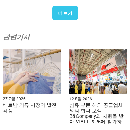
더 보기
관련기사
예시 사진
나는 천천히 걷기 시작했다.
27 7월 2026
12 5월 2026
베트남 의류 시장의 발전
섬유 부문 해외 공급업체
1층은 마치 부드러운 인사처럼 느껴졌습니다. 어느 제품
과정
와의 협력 모색:
B&Company의 지원을 받
도 지나치게 눈길을 사로잡지 않았고, 특정 구역이 과도하
아 VIATT 2026에 참가하는
게 강조되지도 않았습니다. 모든 것이 적절하고 균형 잡혀
베트남 기업의 전략적 행