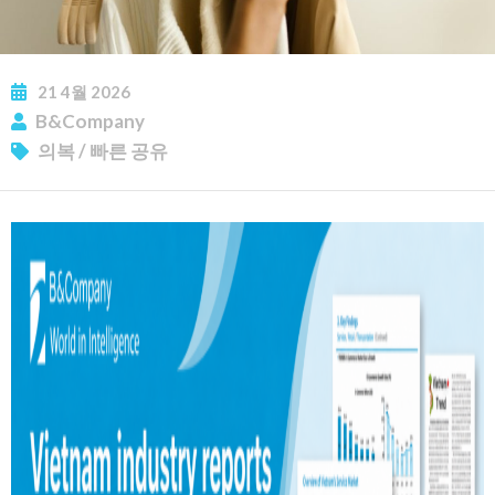
뉴스레터 구독
21
4월
2026
B&Company
의복
/
빠른 공유