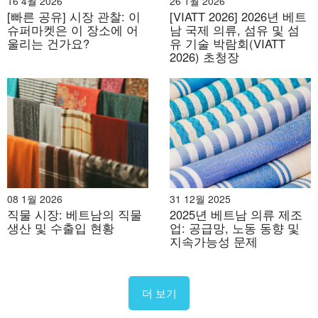
16 4월 2026
26 1월 2026
[빠른 공유] 시장 관찰: 이
[VIATT 2026] 2026년 베트
않는다는 것을 의미하기도 합니다.
슈퍼마켓은 이 장소에 어
남 국제 의류, 섬유 및 섬
울리는 건가요?
유 기술 박람회(VIATT
몇 개의 구역을 거쳤는지는 기억나지 않지만, 그때의 느낌
2026) 초청장
은 생생해요. 시간이 생각보다 훨씬 빨리 지나갔다는 거
죠.
제가 전혀 "배신당했다"고 느끼지 않는다는 점을 말씀드
리고 싶습니다.
08 1월 2026
31 12월 2025
직물 시장: 베트남의 직물
2025년 베트남 의류 제조
직원이 너무 오랫동안 옆에 서 있는 일도 없고, 급한 기색
생산 및 수출입 현황
업: 공급망, 노동 동향 및
도 없었습니다. 그렇다고 완전히 방치된 건 아니에요. 제
지속가능성 문제
가 평소보다 오래 제품을 들고 있으면, 너무 이르지도, 너
무 늦지도 않은 적절한 시간에 직원이 나타납니다.
더 보기
가볍게 물어보는 건데, "한번 해보실래요?"“