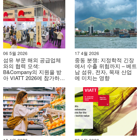
보 (2부)
있으며, 누구나 쉽게 접근할 수 있었습니다.
처음에는 오히려 단점일 거라고 생각했어요.
하지만 위층으로 올라가면서 문득 깨달았습니다. 어쩌면
그것은 의도적인 것이었을지도 모른다고.
06 5월 2026
17 4월 2026
여러 층으로 이루어진 공간은 쇼핑 경험을 하나의 여정으
섬유 부문 해외 공급업체
중동 분쟁: 지정학적 긴장
와의 협력 모색:
에서 수출 위험까지 – 베트
로 만들어줍니다. 거창한 여정은 아니지만, 조금씩 탐험하
B&Company의 지원을 받
남 섬유, 전자, 목재 산업
는 듯한 느낌이죠. 정해진 길로 인도되는 것도 아니고, 그
아 VIATT 2026에 참가하는
에 미치는 영향
렇다고 완전히 길을 잃는 것도 아닙니다. 그저… 호기심에
베트남 기업의 전략적 행
보 (1부)
이끌려 발걸음을 옮기는 거죠.
각 층에는 기본 제품 구역, 시즌 상품 구역, 다양한 조합이
가능한 상품 구역 등 제품 포트폴리오가 비교적 균형 있게
배분되어 있습니다. 가격이나 "제품 등급"에 따른 지나친
구분이 없어 더욱 자연스러운 쇼핑 경험을 제공하지만, 이
는 브랜드가 특정 주력 제품 라인을 의도적으로 홍보하지