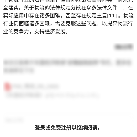
全落实。关于物流的法律规定分散在众多法律文件中，在
实际应用中存在诸多困难，甚至存在规定重复
[11]
。物流
行业仍面临诸多困难，需要克服这些问题，以提高物流行
业的竞争力，支持经济发展。
B&公司
本文已发表于东盟经济新闻“读懂越南趋势”专栏。更多信
息请参见下文
FNX_物流_EN_2404
《东盟经济新闻》
よむベトナムトレンド
」
B&公司.
登录或免费注册以继续阅读。
自2008年以来，我们是首家专注于越南市场调研的日本