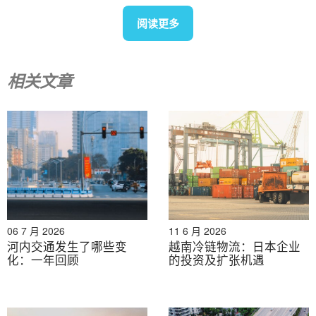
公司。我们提供广泛的服务，包括行业报告、行业访
阅读更多
谈、消费者调查和商业配对。此外，我们近期还建立了
一个包含超过90万家越南企业的数据库，可用于寻找合
作伙伴和分析市场。.
相关文章
如有任何疑问，请随时与我们联系。.
info@b-company.jp
+ (84) 28 3910 3913
阅读其他文章
06 7 月 2026
11 6 月 2026
河内交通发生了哪些变
越南冷链物流：日本企业
化：一年回顾
的投资及扩张机遇