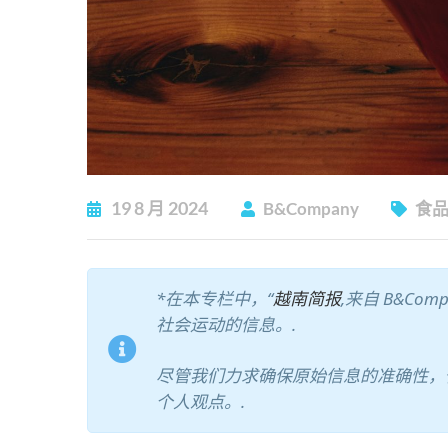
19
8 月
2024
B&Company
食
*在本专栏中，“
越南简报
,来自 B&C
社会运动的信息。.
尽管我们力求确保原始信息的准确性，
个人观点。.