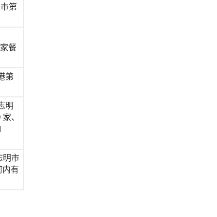
明市第
 家餐
港第
胡志明
9 家、
1
胡志明市
河内有