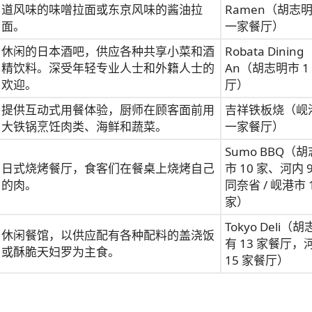
道风味的味噌拉面或东京风味的酱油拉
Ramen（胡志
面。
一家餐厅）
休闲的日本酒吧，供应各种共享小菜和酒
Robata Dining
精饮料。深受年轻专业人士和外籍人士的
An（胡志明市 1
欢迎。
厅）
提供互动式用餐体验，厨师在顾客面前用
吉祥铁板烧（岘
大铁锅烹饪肉类、海鲜和蔬菜。
一家餐厅）
Sumo BBQ（
日式烧烤餐厅，食客们在餐桌上烧烤自己
市 10 家、河内 
的肉。
同奈省 / 岘港市 
家）
Tokyo Deli（
休闲餐馆，以供应配有各种配料的盖浇饭
有 13 家餐厅，
或酥脆天妇罗为主食。
15 家餐厅）