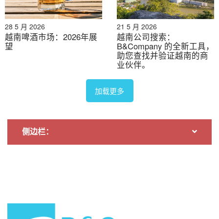
attending event in Hanoi – Confectionery day (16
October, 2025)
28 5 月 2026
21 5 月 2026
越南啤酒市场：2026年展
越南公司搜索：
望
B&Company 的全新工具，
2.
List of Japanese Health Supplement suppliers
助您查找并验证越南的商
attending event in Hanoi – Health Supplement day
业伙伴。
(12 November, 2025)
加载更多
* 如需引用本文中的任何信息，请注明出处并附上原文链
侧边栏：
接，以尊重版权。.
B&公司
自2008年以来，我们是首家专注于越南市场调研的日本
公司。我们提供广泛的服务，包括行业报告、行业访
谈、消费者调查和商业配对。此外，我们近期还建立了
一个包含超过90万家越南企业的数据库，可用于寻找合