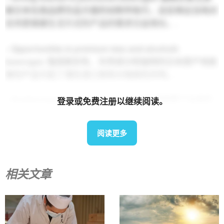
被日本在高品质饮品方面的创新所吸引，这反映出当地对
支持更健康生活方式的产品的需求日益增长。.
– Opportunities in premium teas and alcoholic
beverages:
强调真实性、天然成分和独特的日本原产地故
事的产品引起了潜在进口商和分销商的共鸣。.
– Positive buyer–supplier feedback:
与会者称赞了业务匹
登录或免费注册以继续阅读。
配流程的效率和精心安排的会议的相关性，并指出后续讨
论和试订单的可能性。.
阅读更多
Diverse sample beverages from Japan at event
相关文章