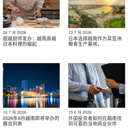
24 7 月 2026
13 7 月 2026
超越厨师发办：越南高端
日本选择越南作为其亚洲
日本料理的崛起
粮食生产基地。
B&公司
c
贡献和
e
专业知识
10 7 月 2026
15 6 月 2026
B&Company在支持跨境合作方面拥有长期经验，自
2026年8月越南即将举办的
外国投资者如何在越南找
2007年以来一直活跃于越南，专注于市场调研和商业对
展览列表
到可靠的当地商业伙伴
接，并积累了丰富的经验。
食物和
饮料行业
. 我们致力于