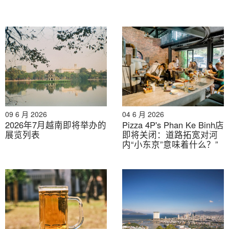
将越南企业与日本公司在从保健品到特色食品等领域联系
起来，确保有意义且可持续的合作。.
我们参与了“2025日本食品全球门户”首日活动，该活动聚
焦饮料行业，彰显了我们致力于为日本和越南之间创造切
实商机的决心。凭借我们对市场的了解和在贸易便利化方
面的经验，我们帮助与会者超越了初步接触，迈向建立长
期合作关系。该系列活动还将继续进行。
糖果
10月16日
09 6 月 2026
04 6 月 2026
和
保健品
11月12日
, 我们期待着支持更多有意义的联
2026年7月越南即将举办的
Pizza 4P's Phan Ke Binh店
系。.
展览列表
即将关闭：道路拓宽对河
内“小东京”意味着什么？”
—-
如需了解后续活动的更多信息，请参阅下方内容并联系我
们进行注册：
1.
List of Japanese Confectionery suppliers