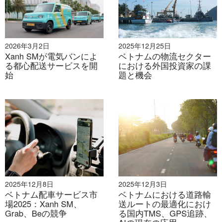
2026年7月31日
2026年3月2日
2025年12月25日
Xanh SMが電気バンによ
ベトナムの物流セクター
る都心配送サービスを開
デジタル変革の文脈における労働市場
における外国投資家の課
始
題と機会
2025年12月8日
2025年12月3日
2026年7月30日
ベトナム配車サービス市
ベトナムにおける道路輸
場2025：Xanh SM、
送ルートの最適化におけ
Grab、Beの競争
産業用不動産のM&A活動が増加傾向にある
る国内TMS、GPS追跡、