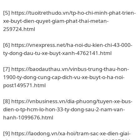
[5]
https://tuoitrethudo.vn/tp-ho-chi-minh-phat-trien-
xe-buyt-dien-quyet-giam-phat-thai-metan-
259724.html
[6]
https://vnexpress.net/ha-noi-du-kien-chi-43-000-
ty-dong-dau-tu-xe-buyt-xanh-4762141.html
[7]
https://baodauthau.vn/vinbus-trung-thau-hon-
1900-ty-dong-cung-cap-dich-vu-xe-buyt-o-ha-noi-
post149571.html
[8]
https://vnbusiness.vn/dia-phuong/tuyen-xe-bus-
dien-o-tp-hcm-lo-hon-33-ty-dong-sau-2-nam-van-
hanh-1099676.html
[9]
https://laodong.vn/xa-hoi/tram-sac-xe-dien-giai-