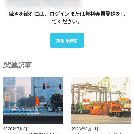
2026年8月7日
続きを読むには、ログインまたは無料会員登録をし
てください。
List of upcoming exhibitions in September 2026 in
Vietnam
続きを読む
関連記事
2026年8月7日
From rice fields to carbon credits: Japan–Vietnam
cooperation in the next phase of decarbonization
2026年7月6日
2026年6月11日