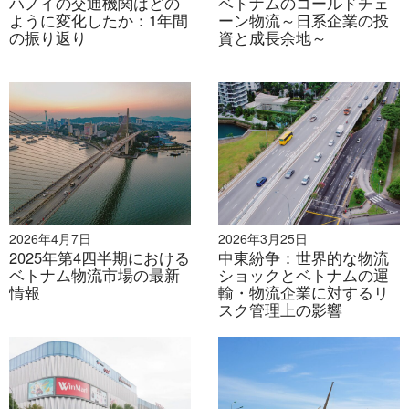
ハノイの交通機関はどの
ベトナムのコールドチェ
ように変化したか：1年間
ーン物流～日系企業の投
の振り返り
資と成長余地～
2026年8月3日
2026年4月7日
2026年3月25日
洪水、ダム、水管理：気候変動に強いインフラ整備にお
2025年第4四半期における
ける日越協力
中東紛争：世界的な物流
ベトナム物流市場の最新
ショックとベトナムの運
情報
輸・物流企業に対するリ
スク管理上の影響