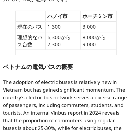
ハノイ市
ホーチミン市
現在のバス
1,300
3,000
理想的なバ
6,300から
8,000から
ス台数
7,300
9,000
ベトナムの電気バスの概要
The adoption of electric buses is relatively new in
Vietnam but has gained significant momentum. The
country’s electric bus network serves a diverse range
of passengers, including commuters, students, and
tourists. An internal Vinbus report in 2024 reveals
that the proportion of commuters using regular
buses is about 25-30%, while for electric buses, the