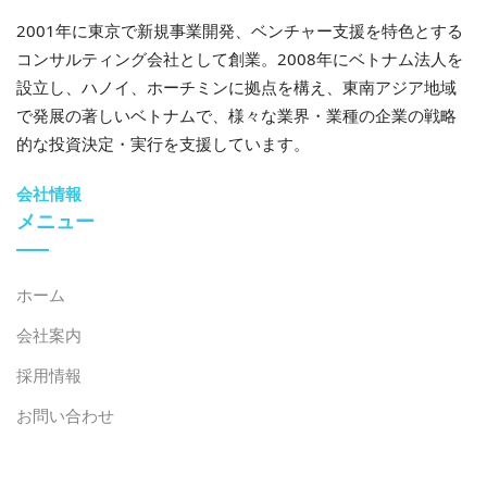
2001年に東京で新規事業開発、ベンチャー支援を特色とする
コンサルティング会社として創業。2008年にベトナム法人を
設立し、ハノイ、ホーチミンに拠点を構え、東南アジア地域
で発展の著しいベトナムで、様々な業界・業種の企業の戦略
2026年7月28日
的な投資決定・実行を支援しています。
ベトナムにおける質の高い人材育成：政策上の優先事項
と近年のベトナム・日本協力
会社情報
メニュー
ホーム
会社案内
採用情報
お問い合わせ
2026年7月27日