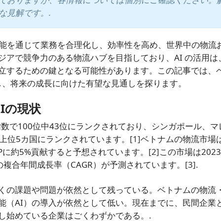
な見解です。.
予測機能を通じて業務を合理化し、効率性を高め、世界中の物流
ジアで競争力のある物流ハブを目指しており、AI の活用は
立するための鍵となる可能性があります。この記事では、
査し、将来の成長に向けた有望な見通しを探ります。
Iの現状
指数で100位中43位にランクされており、シンガポール、マ
の上位5カ国にランクされています。
[1]
ベトナムの物流市場は
GDPに約5%貢献すると予想されています。
[2]
この市場は202
%の複合年間成長率（CAGR）が予測されています。
[3]
.
くの課題や問題が依然として残っている。ベトナムの物流
能（AI）の導入が依然として低い。現在までに、民間企業
し始めている企業はごくわずかである。.