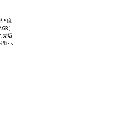
約5億
AGR）
ンの先駆
分野へ