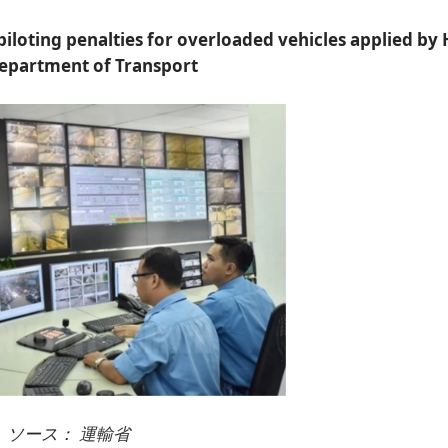
n piloting penalties for overloaded vehicles applied by
epartment of Transport
ソース：
運輸省