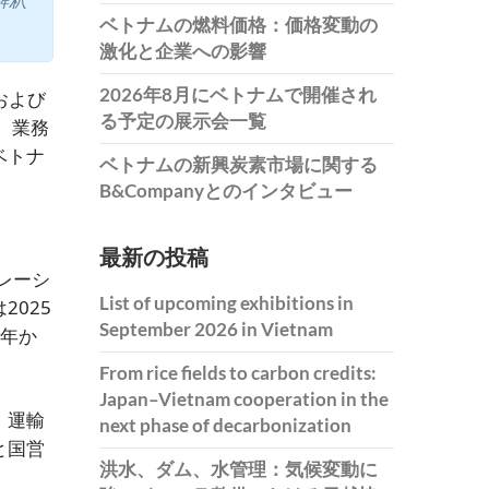
ベトナムの燃料価格：価格変動の
激化と企業への影響
2026年8月にベトナムで開催され
および
る予定の展示会一覧
、業務
ベトナ
ベトナムの新興炭素市場に関する
B&Companyとのインタビュー
最新の投稿
レーシ
List of upcoming exhibitions in
2025
September 2026 in Vietnam
3年か
From rice fields to carbon credits:
Japan–Vietnam cooperation in the
・運輸
next phase of decarbonization
と国営
洪水、ダム、水管理：気候変動に