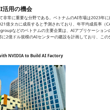
I活用の機会
て非常に重要な分野である。ベトナムのAI市場は2023年に
4021億タカに成長すると予測されており、年平均成長率（C
T、Vingroupなどのベトナムの主要企業は、AIアプリケーショ
部に2億ドル規模のAIセンターの建設を計画しており、この
ith NVIDIA to Build AI Factory