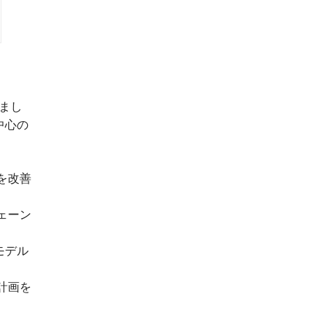
しまし
中心の
を改善
ェーン
モデル
計画を