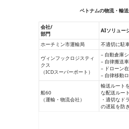
ベトナムの物流・輸送
会社/
AIソリュー
部門
ホーチミン市運輸局
不適切に駐
– 自動倉庫シ
ヴィンフックロジスティ
– 自律搬送車
クス
– ドローン
（ICDスーパーポート）
– 自律移動
輸送ルート
船60
な配送ルート
（運輸・物流会社）
・適切なド
の遅延を防ぎ