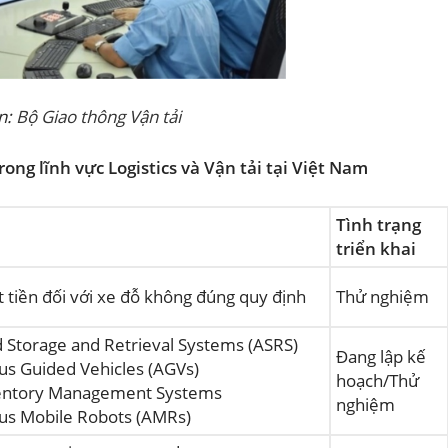
n:
Bộ Giao thông Vận tải
ong lĩnh vực Logistics và Vận tải tại Việt Nam
Tình trạng
I
triển khai
 tiền đối với xe đỗ không đúng quy định
Thử nghiệm
 Storage and Retrieval Systems (ASRS)
Đang lập kế
s Guided Vehicles (AGVs)
hoạch/Thử
entory Management Systems
nghiệm
s Mobile Robots (AMRs)