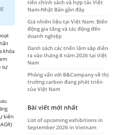
tiên chính sách và hợp tác Việt
ng
Nam-Nhật Bản gần đây
Giá nhiên liệu tại Việt Nam: Biến
động gia tăng và tác động đến
hoạt
doanh nghiệp
phấn
Danh sách các triển lãm sắp diễn
ìa khóa
ra vào tháng 8 năm 2026 tại Việt
 xem
Nam
o sự
Phỏng vấn với B&Company về thị
trường carbon đang phát triển
của Việt Nam
sau
Bài viết mới nhất
tăng
ự kiến
List of upcoming exhibitions in
CAGR)
September 2026 in Vietnam