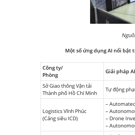
Nguồ
Một số ứng dụng AI nổi bật tr
Công ty/
Giải pháp A
Phòng
Sở Giao thông Vận tải
Tự động phạt
Thành phố Hồ Chí Minh
– Automated
Logistics Vĩnh Phúc
– Autonomou
(Cảng siêu ICD)
– Drone Inv
– Autonomou