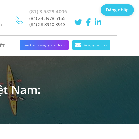
Đăng nhập
(81) 3 5829 4006
(84) 24 3978 5165
h
(84) 28 3910 3913
Tìm kiếm công ty Việt Nam
Đăng ký bản tin
ỆT
iệt Nam: