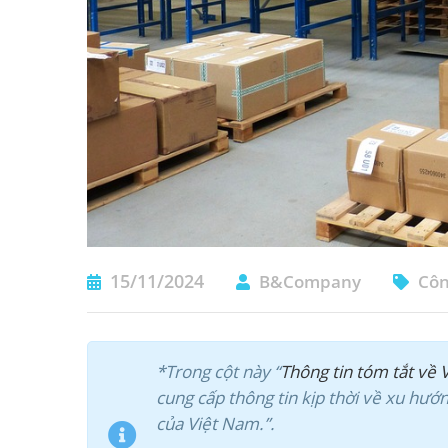
15/11/2024
B&Company
Côn
*Trong cột này “
Thông tin tóm tắt về 
cung cấp thông tin kịp thời về xu hướ
của Việt Nam.”.