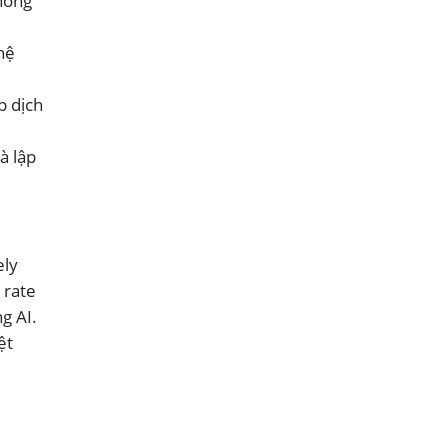
thống
 hệ
p dịch
à lập
ely
 rate
g AI.
ệt