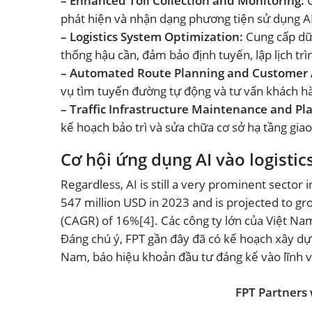
– Enhanced Toll Collection and Monitoring:
phát hiện và nhận dạng phương tiện sử dụng AI
– Logistics System Optimization:
Cung cấp dữ 
thống hậu cần, đảm bảo định tuyến, lập lịch tr
– Automated Route Planning and Customer 
vụ tìm tuyến đường tự động và tư vấn khách hà
– Traffic Infrastructure Maintenance and Pl
kế hoạch bảo trì và sửa chữa cơ sở hạ tầng gia
Cơ hội ứng dụng AI vào logistics
Regardless, AI is still a very prominent secto
547 million USD in 2023 and is projected to gr
(CAGR) of 16%
[4]
. Các công ty lớn của Việt Na
Đáng chú ý, FPT gần đây đã có kế hoạch xây dựn
Nam, báo hiệu khoản đầu tư đáng kể vào lĩnh 
FPT Partners 