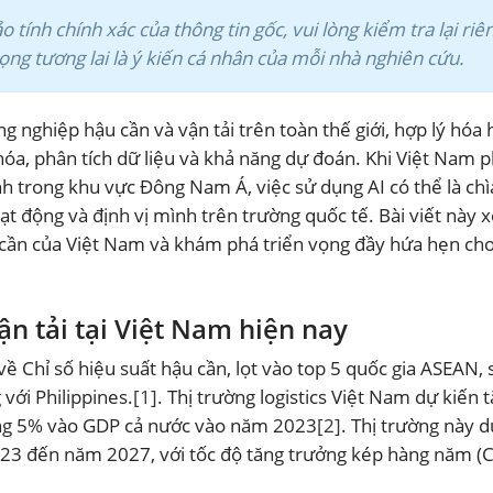
tính chính xác của thông tin gốc, vui lòng kiểm tra lại riê
 vọng tương lai là ý kiến cá nhân của mỗi nhà nghiên cứu.
g nghiệp hậu cần và vận tải trên toàn thế giới, hợp lý hóa 
óa, phân tích dữ liệu và khả năng dự đoán. Khi Việt Nam 
h trong khu vực Đông Nam Á, việc sử dụng AI có thể là ch
ạt động và định vị mình trên trường quốc tế. Bài viết này
ậu cần của Việt Nam và khám phá triển vọng đầy hứa hẹn ch
vận tải tại Việt Nam hiện nay
 Chỉ số hiệu suất hậu cần, lọt vào top 5 quốc gia ASEAN, 
với Philippines.
[1]
. Thị trường logistics Việt Nam dự kiến 
ng 5% vào GDP cả nước vào năm 2023
[2]
. Thị trường này d
023 đến năm 2027, với tốc độ tăng trưởng kép hàng năm (