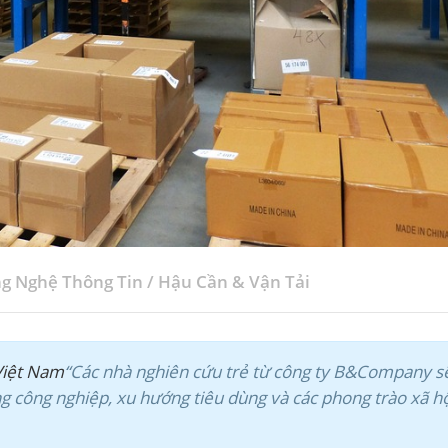
g Nghệ Thông Tin
/
Hậu Cần & Vận Tải
Việt Nam
“Các nhà nghiên cứu trẻ từ công ty B&Company s
ng công nghiệp, xu hướng tiêu dùng và các phong trào xã h