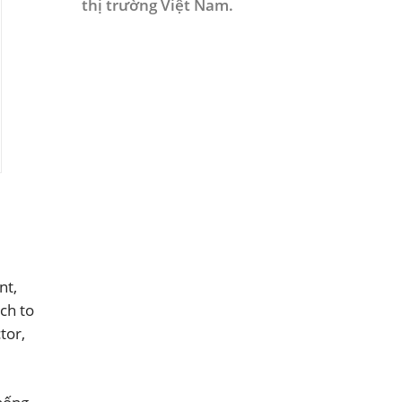
thị trường Việt Nam.
nt,
ch to
tor,