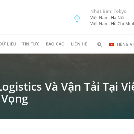
Nhật Bản: Tokyo
Việt Nam: Hà Nội
Việt Nam: Hồ Chí Min
DỮ LIỆU
TIN TỨC
BÁO CÁO
LIÊN HỆ
TIẾNG VI
ogistics Và Vận Tải Tại V
 Vọng