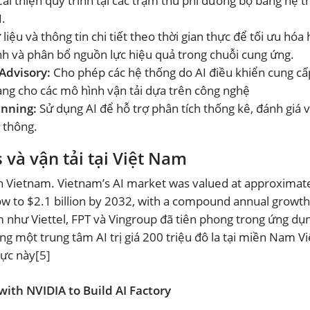
Cải thiện quy trình tại các trạm thu phí đường bộ bằng hệ 
.
liệu và thông tin chi tiết theo thời gian thực để tối ưu hóa
ình và phân bổ nguồn lực hiệu quả trong chuỗi cung ứng.
Advisory:
Cho phép các hệ thống do AI điều khiển cung cấ
ng cho các mô hình vận tải dựa trên công nghệ
anning:
Sử dụng AI để hỗ trợ phân tích thống kê, đánh giá v
o thông.
 và vận tải tại Việt Nam
r in Vietnam. Vietnam’s AI market was valued at approximat
ow to $2.1 billion by 2032, with a compound annual growth
m như Viettel, FPT và Vingroup đã tiên phong trong ứng dụn
g một trung tâm AI trị giá 200 triệu đô la tại miền Nam Vi
vực này
[5]
with NVIDIA to Build AI Factory