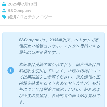
2025年9月18日
B&Company
ニュースレターを購読する
経済
/
ITとテクノロジー
B&Companyは、2008年以来、ベトナムで市
場調査と投資コンサルティングを専門とする
最初の日本企業です。.
本記事は英語で書かれており、他言語版は自
動翻訳を使用しています。正確な内容につい
ては英語版をご参照ください。原文情報の正
確性を確保するよう努めておりますが、各情
報については別途ご確認ください。解釈およ
び今後の展望は、各研究者の個人的な見解で
す。.