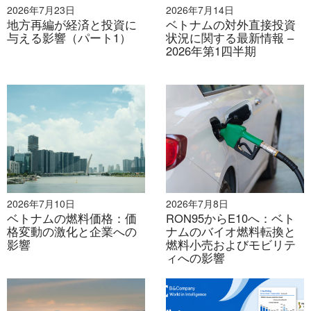
2026年7月23日
2026年7月14日
[5]
出典：米国商務省国際貿易局”
ベトナムのデジタル経
地方再編が経済と投資に
ベトナムの対外直接投資
済
”（2024年9月）
与える影響（パート1）
状況に関する最新情報 –
2026年第1四半期
[6]
出典：Google、Temasek、Bain & Company”
e-
Conomy SEA 2024レポート
”（2024年11月）
[7]
出典：ASEANブリーフィング”
「Opportunities and
Key Trends in Vietnam's
‘の
電子商取引の未来
”（2024
年12月）
[8]
出典：ベトナム投資レビュー”
「E-Wallet Firms
2026年7月10日
2026年7月8日
Restructure for Best Interests of Customers
”（2024
ベトナムの燃料価格：価
RON95からE10へ：ベト
年6月）
格変動の激化と企業への
ナムのバイオ燃料転換と
影響
燃料小売およびモビリテ
ィへの影響
[9]
出典：ベトナム投資レビュー”
「E-Wallet Firms
Restructure for Best Interests of Customers
”（2024
年8月）