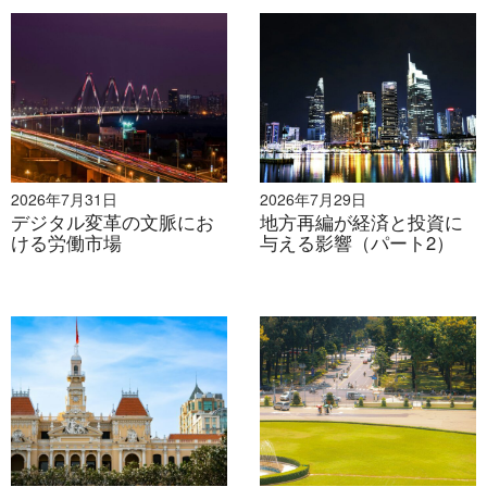
[1]
デジタル経済：デジタル技術とプラットフォームに
基づく経済活動。これには、電子商取引、デジタル決
済、フィンテック、物流、オンラインコンテンツ、デー
タ駆動型サービスが含まれ、商品やサービスの生産、流
通、消費を支えています。
2026年7月31日
2026年7月29日
デジタル変革の文脈にお
地方再編が経済と投資に
[2]
出典：政府ニュース”
Vietnam's
‘の
デジタル経済は
ける労働市場
与える影響（パート2）
今年360億ドルに達する見込み
”（2024年11月）
[3]
出典：ベトナムニュース、「デジタル」
経済はベト
ナムのGDPの18.6％に達すると予想される
”（2024年11
月）
[4]
出典：Google、Temasek、Bain & Company”
e-
Conomy SEA 2024レポート
”（2024年11月）