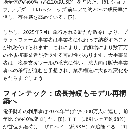
場全体の約60%（約220億USD）を占めた。
[6]
.
ショッ
プ
,
ラザダ
、
TikTokショップ
前年比で約20%の成長率に
達し、存在感を高めている。
[7]
.
しかし、2025年7月に施行される新たな政令により、プ
ラットフォーム事業者は事業者に代わって納税すること
が義務付けられます。これにより、負担増により数百万
の小規模事業者が撤退する可能性があります。大手事業
者は、税務支援ツールの拡充に伴い、法人向け販売事業
者への移行が進むと予想され、業界構造に大きな変化を
もたらすでしょう。
フィンテック：成長持続もモデル再構
築へ
電子財布の利用者は2024年半ばで5,000万人に達し、前
年比で約40%増加した。
[8]
.
モモ
（取引シェア約68%）
が首位を維持し、
ザロペイ
（約53%）が追随する。
[9]