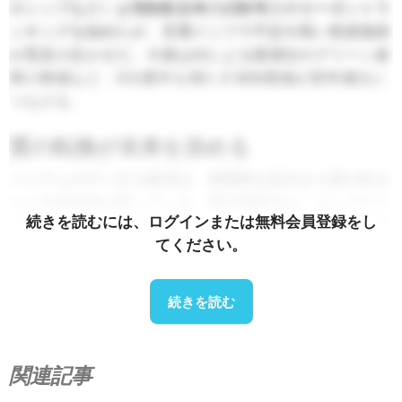
ロシップ
など）は電動配送車の試験導入やカーボントラ
ッキングを始めたが、充電インフラ不足や高い投資負担
が普及の足かせだ。今後はAIによる最適化やグリーン倉
庫の整備など、ESG要件を満たす体制整備が競争優位に
つながる。
質の転換が未来を決める
ベトナムのデジタル経済は、表面的な拡大から質の向上
へと方向転換を図っている。電子商取引は「コンプライ
続きを読むには、ログインまたは無料会員登録をし
アンスと専門性」の重視へと、フィンテックは「ユーザ
てください。
ー獲得から持続可能な価値創造へ」へと、そして物流は
「成長から脱炭素化と効率化へ」へと進化を迫られてい
る。“
続きを読む
次世代の勝者となるのは規模の拡大だけでなく、技術投
資・ガバナンス・ESG戦略を実行力ある形で統合できる
関連記事
企業だ。