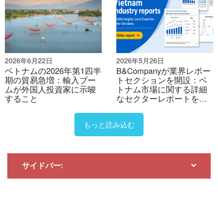
[10]
出典：ハノイ・タイムズ”
Vietnam
‘の
デジタル経
済は2024年に大きく成長すると予想
”（2024年11月）
2026年6月22日
2026年5月26日
ベトナムの2026年第1四半
B&Companyが業界レポー
* この記事の情報を引用する場合は、著作権を尊重する
期の貿易急増：輸入ブー
トセクションを開設：ベ
ムが外国人投資家に示唆
トナム市場に関する詳細
ため、出典と元の記事へのリンクを明記してくださ
すること
なセクターレポートを提
い。.
供
もっと読み込む
B&カンパニー
2008年よりベトナムで市場調査を専門とする初の日本
企業として、業界レポート、業界インタビュー、消費
サイドバー:
者調査、ビジネスマッチングなど、幅広いサービスを
提供しています。さらに、ベトナム国内の90万社以上
の企業を網羅したデータベースを構築し、パートナー
企業の探索や市場分析にご活用いただけるようになり
ました。.