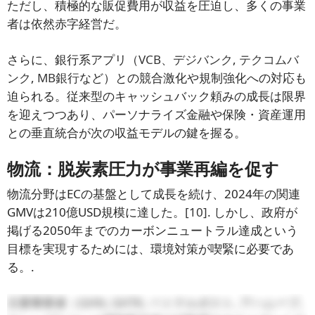
ただし、積極的な販促費用が収益を圧迫し、多くの事業
者は依然赤字経営だ。
さらに、銀行系アプリ（
VCB、デジバンク
,
テクコムバ
ンク
,
MB銀行
など）との競合激化や規制強化への対応も
迫られる。従来型のキャッシュバック頼みの成長は限界
を迎えつつあり、パーソナライズ金融や保険・資産運用
との垂直統合が次の収益モデルの鍵を握る。
物流：脱炭素圧力が事業再編を促す
物流分野はECの基盤として成長を続け、2024年の関連
GMVは210億USD規模に達した。
[10]
. しかし、政府が
掲げる2050年までのカーボンニュートラル達成という
目標を実現するためには、環境対策が喫緊に必要であ
る。.
主要事業者（
GHN
,
GHTK
,
ベトテルポスト
,
アハムーブ
,