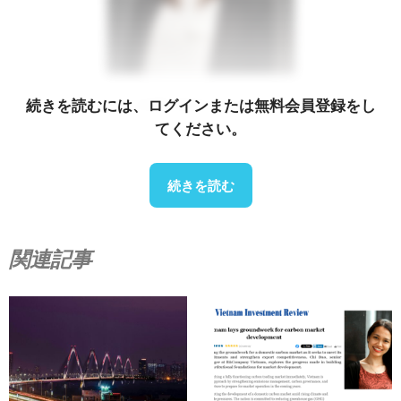
続きを読むには、ログインまたは無料会員登録をし
出典: B&Company
てください。
B&Companyの分析によると、ベトナムのスマートホー
ム市場は急成長期にありながら、依然として大きな成長
続きを読む
余地を残しています。2024年の市場規模は3億5,000万
米ドルを超えると推定され、2028年には5億米ドルを超
え、2桁の年平均成長率（CAGR）で成長すると予想さ
関連記事
れています。
傾向としては、3 つの重要なポイントが見られます。
– First is the shift from standalone products to
integrated ecosystems, especially in device groups