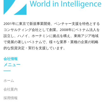
な障壁を明確に理解する必要があります。だからこそ、
市場調査は企業が効果的な市場参入戦略を構築する上で
非常に重要な役割を果たすのです。
2001年に東京で新規事業開発、ベンチャー支援を特色とする
コンサルティング会社として創業。2008年にベトナム法人を
設立し、ハノイ、ホーチミンに拠点を構え、東南アジア地域
質問3:
ベトナムでスマートホームが中流階級の顧客基盤
で発展の著しいベトナムで、様々な業界・業種の企業の戦略
を拡大するのに役立っている主な要因は何ですか?
的な投資決定・実行を支援しています。
答え：
会社情報
メニュー
B&Company は 3 つの重要な要素を特定しています。
– First, prices have decreased significantly. Today,
ホーム
many basic smart home devices cost only a few
会社案内
hundred thousand VND to around VND 1 million,
while a relatively complete solution package for a
採用情報
middle-class household is around VND 15–20 million,