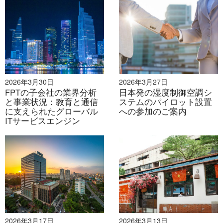
customers. What is B&Company’s view on this?
回答:
In B&Company’s view, this observation is well-
founded. According to the WTO, Vietnam’s middle
2026年3月30日
2026年3月27日
class is expanding rapidly and is projected to account
FPTの子会社の業界分析
日本発の湿度制御空調シ
for around one-third of the population by 2026. As a
と事業状況：教育と通信
ステムのパイロット設置
に支えられたグローバル
への参加のご案内
result, growth momentum is no longer driven mainly
ITサービスエンジン
by high-income consumers but is shifting toward the
urban middle class—especially young households
living in apartments and townhouses in Hanoi and
Ho Chi Minh City. This group has stable income, is
comfortable with technology, and is willing to pay for
convenience, safety, and a better living experience.
Statistaの統計によると、ベトナムでスマートホームデ
2026年3月17日
2026年3月13日