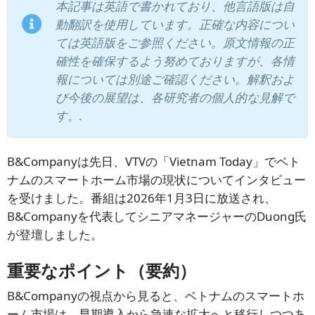
本記事は英語で書かれており、他言語版は自
動翻訳を使用しています。正確な内容につい
ては英語版をご参照ください。原文情報の正
確性を確保するよう努めておりますが、各情
報については別途ご確認ください。解釈およ
び今後の展望は、各研究者の個人的な見解で
す。.
B&Companyは先日、VTVの「Vietnam Today」でベト
ナムのスマートホーム市場の現状についてインタビュー
を受けました。番組は2026年1月3日に放送され、
B&Companyを代表してシニアマネージャーのDuong氏
が登壇しました。
重要なポイント（要約）
B&Companyの視点から見ると、ベトナムのスマートホ
ーム市場は、早期導入から急速な拡大へと移行しつつあ