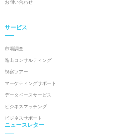
お問い合わせ
which is affordable for this segment. Competition
between international and local brands has created
more options at suitable price points.
サービス
– Second, devices are increasingly user-friendly and
easier to install, no longer requiring complex
市場調査
technical customization. App-based control, voice
進出コンサルティング
control, and open ecosystems make it more
convenient for users to adopt.
視察ツアー
マーケティングサポート
– Third, consumer perceptions have changed. Smart
データベースサービス
home is no longer viewed as “premium high-tech
gadgets,” but as a practical solution to save electricity,
ビジネスマッチング
increase safety, and optimize daily routines. After
ビジネスサポート
COVID-19, Vietnamese consumers have become
ニュースレター
more attentive to living space, home security, and
energy saving. Being able to monitor the home