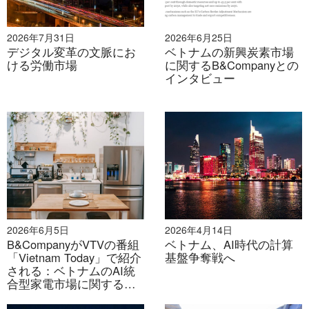
such as central control, security, and energy
management.
2026年7月31日
2026年6月25日
デジタル変革の文脈にお
ベトナムの新興炭素市場
– Second is the increasingly important role of energy
ける労働市場
に関するB&Companyとの
saving and safety, as consumers are paying more
インタビュー
attention to electricity costs, fire prevention, and
remote monitoring.
– Third, digital infrastructure, particularly 5G and IoT,
is enabling smart home solutions to operate more
stably, with faster response times, and to expand into
more advanced applications such as energy
management and smart security.
2026年6月5日
2026年4月14日
B&CompanyがVTVの番組
ベトナム、AI時代の計算
「Vietnam Today」で紹介
基盤争奪戦へ
される：ベトナムのAI統
合型家電市場に関する洞
質問2:
Some reports suggest the smart home
察
market is starting to reach Vietnam’s middle-class