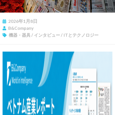
2026年1月8日
B&Company
ニュースレターを購読する
機器・器具
/
インタビュー
/
ITとテクノロジー