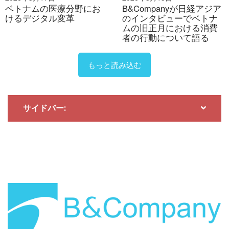
バイスを使用している世帯の割合は現在約15%に過ぎま
ベトナムの医療分野にお
B&Companyが日経アジア
けるデジタル変革
のインタビューでベトナ
せんが、今後3～4年以内に25～26%に近づく可能性が
ムの旧正月における消費
あります。
者の行動について語る
家庭のニーズに合わせた製品やソリューションを提供す
もっと読み込む
るLumiやFPT Smart Homeといった現地ブランドに加
え、ベトナムではVNPT、MobiFone、Viettelといった通
信事業者が、ブロードバンドインターネットやテレビサ
サイドバー:
ービスとスマートホームをバンドルしたサービスモデル
に組み込み、中流階級を含む家庭顧客へのサービス提供
を進めています。これは、スマートホームが高所得層だ
けのトレンドではなく、より幅広い層に普及するために
「民主化」されつつあることを示しています。
しかし、このセグメントで真に勝利を収めるには、中級
マンション居住者からタウンハウス居住者まで、様々な
中間層における消費者行動、支払意思額、そして具体的