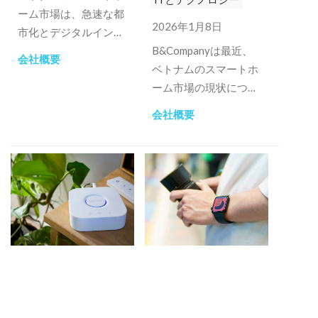
ーム市場は、急速な都
2026年1月8日
市化とデジタルインフ
ラの整備を背景に、
B&Companyは最近、
会社概要
2028年までに5億USD
ベトナムのスマートホ
を超える規模へと成長
ーム市場の現状につい
する見通しだ 。世帯普
てVTVのVietnam
会社概要
及率は2028年に25.7%
Todayからインタビュ
に達すると予測されて
ーを受けました。
おり、特にエネルギー
管理やセキュリティ分
野での需要が急増して
いる 。