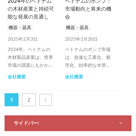
2024年のベトナム
ベトナムのポンプ：
の木材産業と持続可
市場動向と将来の機
能な発展の見通し
会
機器・器具
機器・器具
2025年2月3日
2025年1月20日
2024年、ベトナムの
ベトナムのポンプ市場
木材製品産業は、世界
は、急速な工業化、都
市場の課題にもかかわ
市化、効率的な水管理
らず、引き続き目覚ま
に対する需要の高まり
会社概要
会社概要
しい成長を見せていま
により成長していま
す。
す。
1
2
サイドバー: