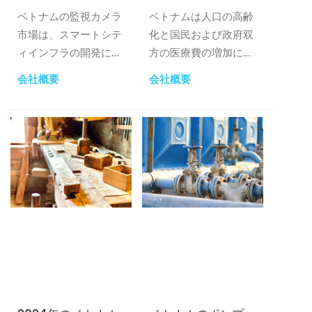
ベトナムの監視カメラ
ベトナムは人口の高齢
市場は、スマートシテ
化と国民および政府双
ィインフラの開発にお
方の医療費の増加によ
けるさまざまな要因に
り市場が急成長し、医
会社概要
会社概要
牽引され、大幅な成長
療機器製造業界の成長
を遂げています。
を促進しています。