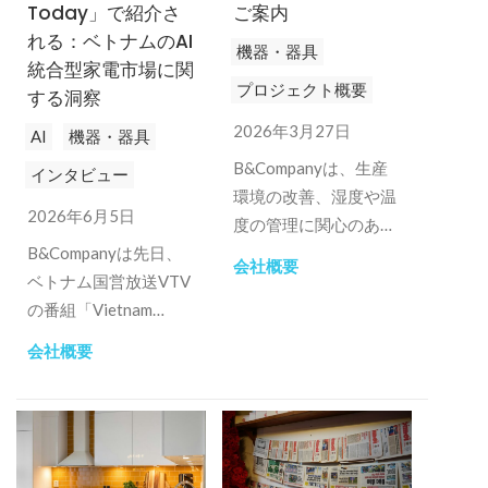
Today」で紹介さ
ご案内
れる：ベトナムのAI
機器・器具
統合型家電市場に関
プロジェクト概要
する洞察
2026年3月27日
AI
機器・器具
B&Companyは、生産
インタビュー
環境の改善、湿度や温
2026年6月5日
度の管理に関心のある
B&Companyは先日、
企業を本プログラムに
会社概要
ベトナム国営放送VTV
歓迎します。
の番組「Vietnam
Today」で、ベトナム
会社概要
におけるAI搭載家電市
場の現状についてイン
タビューを受けた。.