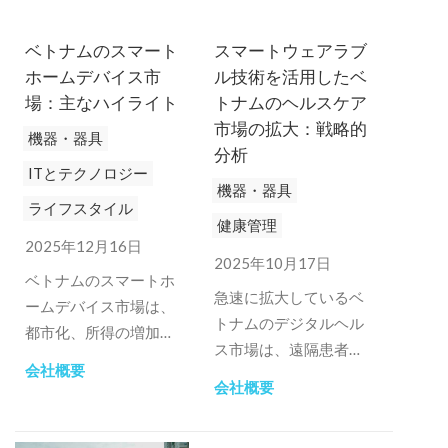
ベトナムのスマート
スマートウェアラブ
ホームデバイス市
ル技術を活用したベ
場：主なハイライト
トナムのヘルスケア
市場の拡大：戦略的
機器・器具
分析
ITとテクノロジー
機器・器具
ライフスタイル
健康管理
2025年12月16日
2025年10月17日
ベトナムのスマートホ
急速に拡大しているベ
ームデバイス市場は、
トナムのデジタルヘル
都市化、所得の増加、
ス市場は、遠隔患者モ
デジタル化の普及によ
会社概要
ニタリングを含むスマ
りコネクテッドリビン
会社概要
ートウェアラブル技術
グの需要が高まってい
に大きな可能性を秘め
るため拡大していま