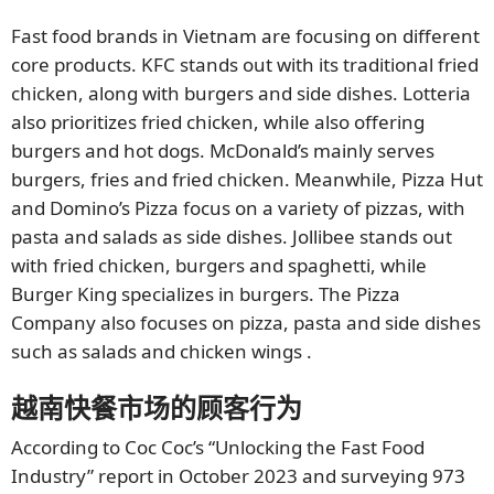
Fast food brands in Vietnam are focusing on different
core products. KFC stands out with its traditional fried
chicken, along with burgers and side dishes. Lotteria
also prioritizes fried chicken, while also offering
burgers and hot dogs. McDonald’s mainly serves
burgers, fries and fried chicken. Meanwhile, Pizza Hut
and Domino’s Pizza focus on a variety of pizzas, with
pasta and salads as side dishes. Jollibee stands out
with fried chicken, burgers and spaghetti, while
Burger King specializes in burgers. The Pizza
Company also focuses on pizza, pasta and side dishes
such as salads and chicken wings .
越南快餐市场的顾客行为
According to Coc Coc’s “Unlocking the Fast Food
Industry” report in October 2023 and surveying 973