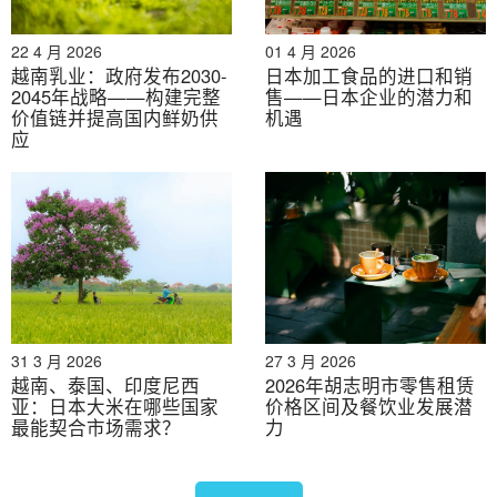
2026年7月31日
22 4 月 2026
01 4 月 2026
越南乳业：政府发布2030-
日本加工食品的进口和销
数字化转型背景下的劳动力市场
2045年战略——构建完整
售——日本企业的潜力和
价值链并提高国内鲜奶供
机遇
应
31 3 月 2026
27 3 月 2026
2026年7月30日
越南、泰国、印度尼西
2026年胡志明市零售租赁
亚：日本大米在哪些国家
价格区间及餐饮业发展潜
工业地产并购活动日益活跃
最能契合市场需求？
力