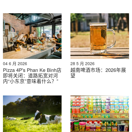
2026年8月3日
洪水、水坝和水利工程：日越在气候适应型基础设施领域
04 6 月 2026
28 5 月 2026
的合作
Pizza 4P's Phan Ke Binh店
越南啤酒市场：2026年展
即将关闭：道路拓宽对河
望
内“小东京”意味着什么？”