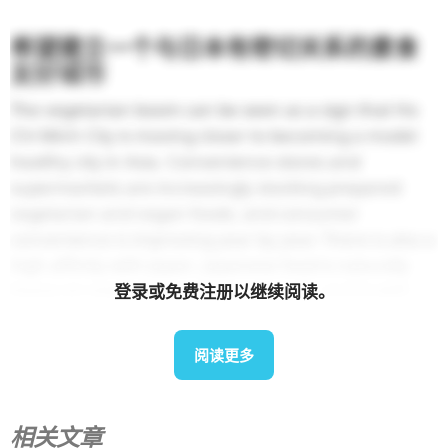
希望建立一个与日本有密切关系的素食
友好城市
The vegetarian boom can be seen as a sign that Ho
Chi Minh City is moving closer to becoming a model
healthy city in Asia. Convenience stores and
supermarkets are increasingly stocking prepared
vegetarian and vegan foods, and consumer
convenience is improving year by year. There is also a
high affinity with Japan. Japanese food is naturally
heavy on vegetables and soy products, so it is well
登录或免费注册以继续阅读。
suited to vegetarian meals. The health-conscious
trend and the brand image of “Japanese food is clean
阅读更多
food” can be fully utilized in the local market.
市场发展与城市政策挂钩是关键
相关文章