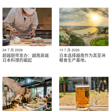
The spread of vegetarian culture will not only
diversify food but will also lead to the creation of a
healthy city, strengthening tourism resources, and
creating cultural value. How Ho Chi Minh City
supports this movement through policy will also be a
test of city’s branding. For foreign food
manufacturers and health-related startups, Ho Chi
Minh City can be said to be the frontline of the
24 7 月 2026
13 7 月 2026
growing health economy.
超越厨师发办：越南高端
日本选择越南作为其亚洲
日本料理的崛起
粮食生产基地。
[1]
来源：
班T
o
n
格
我
一个
氯
我
新罕布什尔州
磷
h
你
(Board of State Management of the Government of
Vietnam) report ”
越南的宗教和宗教政策
” (2022)
[2]
Source: Du Lich (Vietnamese travel magazine), ”
发
展素食吸引外国游客
” (October 2022)