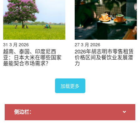
谈、消费者调查和商业配对。此外，我们近期还建立了
一个包含超过90万家越南企业的数据库，可用于寻找合
作伙伴和分析市场。.
如有任何疑问，请随时与我们联系。.
31 3 月 2026
27 3 月 2026
info@b-company.jp
+ (84) 28 3910 3913
越南、泰国、印度尼西
2026年胡志明市零售租赁
亚：日本大米在哪些国家
价格区间及餐饮业发展潜
最能契合市场需求？
力
加载更多
侧边栏：