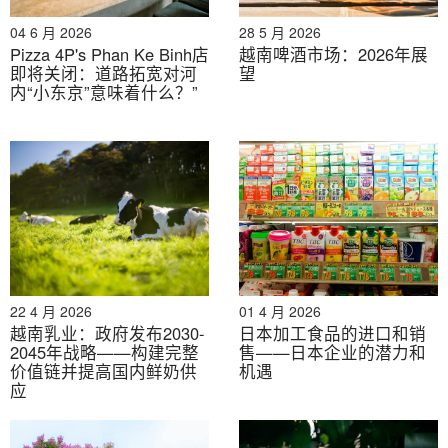
[3]
Source: Du Lich (Vietnamese travel magazine), ”
发
04 6 月 2026
28 5 月 2026
展素食吸引外国游客
” (October 2022)
Pizza 4P's Phan Ke Binh店
越南啤酒市场：2026年展
即将关闭：道路拓宽对河
望
内“小东京”意味着什么？”
[4]
https://www.foody.vn/
（美食/送餐应用程序）
[5]
Source: Vietnam Times (Vietnamese news agency)
” Ho Chi Minh City is
一
的
Asia’s most vegan-friendly
cities
” (December 2016)
* 如需引用本文中的任何信息，请注明出处并附上原文链
22 4 月 2026
01 4 月 2026
接，以尊重版权。.
越南乳业：政府发布2030-
日本加工食品的进口和销
2045年战略——构建完整
售——日本企业的潜力和
价值链并提高国内鲜奶供
机遇
B&公司
应
自2008年以来，我们是首家专注于越南市场调研的日本
公司。我们提供广泛的服务，包括行业报告、行业访