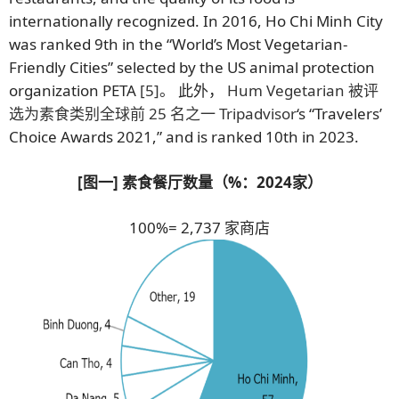
internationally recognized. In 2016, Ho Chi Minh City
was ranked 9th in the “World’s Most Vegetarian-
Friendly Cities” selected by the US animal protection
organization PETA
[5]
。 此外，
Hum Vegetarian 被评
选为素食类别全球前 25 名之一
Tripadvisor
‘s “Travelers’
Choice Awards 2021,” and is ranked 10th in 2023.
[图一] 素食餐厅数量（%：2024家）
100%= 2,737 家商店