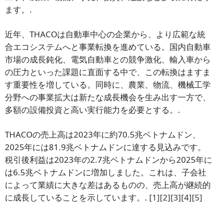
ます。.
近年、THACOは自動車中心の企業から、より広範な統
合エコシステムへと事業転換を進めている。国内自動車
市場の成長鈍化、電気自動車との競争激化、輸入車から
の圧力といった課題に直面する中で、この転換はますま
す重要性を増している。同時に、農業、物流、機械工学
分野への事業拡大は新たな成長機会を生み出す一方で、
多額の設備投資と高い実行能力を必要とする。.
THACOの売上高は2023年に約70.5兆ベトナムドン、
2025年には81.9兆ベトナムドンに達する見込みです。
税引後利益は2023年の2.7兆ベトナムドンから2025年に
は6.5兆ベトナムドンに増加しました。これは、子会社
によって業績に大きな差はあるものの、売上高が継続的
に成長していることを示しています。.
[1]
[2]
[3]
[4]
[5]