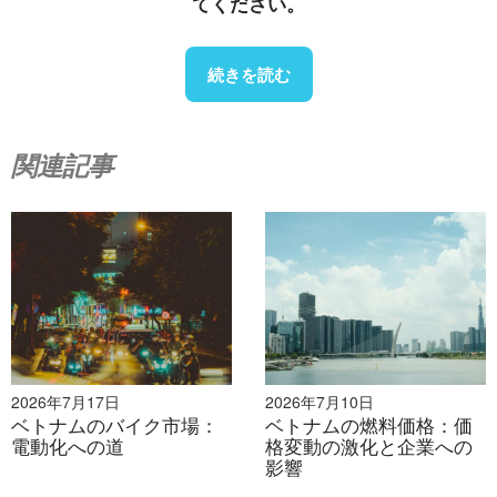
てください。
続きを読む
関連記事
ソース：
タコオート
しかし、自動車市場はより厳しい状況になっています。
2026年7月17日
2026年7月10日
従来の内燃機関車の需要は鈍化しており、電気自動車や
ベトナムのバイク市場：
ベトナムの燃料価格：価
電動化への道
格変動の激化と企業への
輸入車、特に中国からの輸入車が競争圧力を高めていま
影響
す。VinFastのEVセグメントへの進出も市場構造を変え