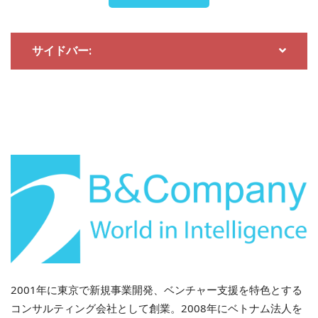
アフターサービス部門は引き続き高収益の安定化要因と
して機能しています。サービスおよび部品の収益は
サイドバー:
2024年に7.2兆ベトナムドンを超え、2025年には8.9兆
ベトナムドンを超える見込みです。1 450を超えるショ
ールームとサービスセンターのネットワークに支えられ
たこの下流部門の優位性により、新車販売が低迷してい
る場合でも、グループは安定したキャッシュフローを確
保できます。.
[11]
THACO INDUSTRIES：需要を支える産
業基盤
2022年に設立されたTHACO INDUSTRIESは、自社内サ
プライヤーから地域規模の部品製造拠点へと見事に転換
を遂げました。同社は、クアンナム省チューライに部品
2001年に東京で新規事業開発、ベンチャー支援を特色とする
製造拠点を集中運営しており、12の先進的な工場に総額
コンサルティング会社として創業。2008年にベトナム法人を
5億5,000万米ドルを投資しています。これらの施設