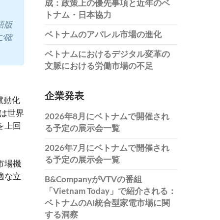
成：政策上の優先事項と近年のベ
トナム・日本協力
語版
ベトナムのアパレル市場の進化
ご確
ベトナムにおけるデジタル変革の
文脈における労働市場の不足
企業発表
電動化
国は世界
2026年8月にベトナムで開催され
を上回
る予定の展示会一覧
2026年7月にベトナムで開催され
る予定の展示会一覧
市場機
適な立
B&CompanyがVTVの番組
「Vietnam Today」で紹介される：
ベトナムのAI統合型家電市場に関
する洞察