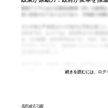
東南アジアにおける電気自動車（EV）の急増
的に促進されてきたものであり、市場参入戦略
インドネシア
政府は2つの強力な手段を講じた
の引き下げ、もう1つは、2026年までに現地
る。その結果、2025年半ばまでに、Aion、Gi
ワーゲン（ドイツ）、VinFast（ベトナム）
点の設立を約束した。⁴
タイ
‘中国の「30@30」戦略は、2030年までに3
を目標としている。⁵EV3.5奨励制度に支えられ
続きを読むには、ログ
充電ステーションがあり、そのうち6,000個以
Vietnam
税制優遇措置、登録料の引き下げ、
ンフラ開発者の双方にとって有利な環境を作り出して
ムで最も売れた車となり、75%の販売台数が
関連記事
換した。⁴