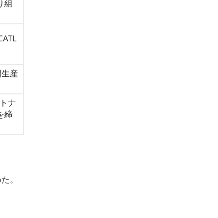
り組
CATL
間生産
ートナ
を締
めた。