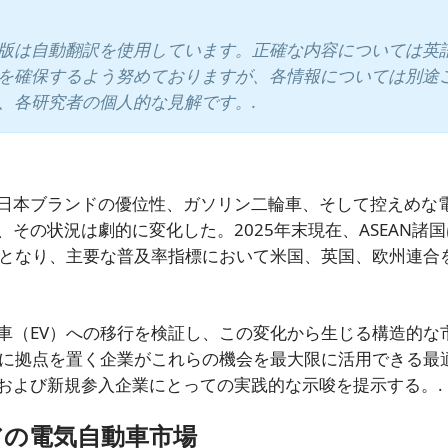
版は自動翻訳を使用しています。正確な内容については英
を確保するよう努めておりますが、各情報については別途
、各研究者の個人的な見解です。.
日本ブランドの優位性、ガソリン二輪車、そして控えめな
その状況は劇的に変化した。2025年末現在、ASEAN諸
場となり、主要な普及率指標において米国、英国、欧州連合
車（EV）への移行を検証し、この変化から生じる構造的な
Nに拠点を置く企業がこれらの機会を最大限に活用できる最
および新規参入企業にとっての実践的な示唆を提示する。.
アの電気自動車市場