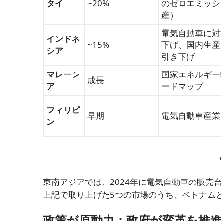
タイ
~20%
のゼロエミッシ
産）
電気自動車に対
インドネ
~15%
下げ、国内生産
シア
引き下げ
マレーシ
国家エネルギー
成長
ア
ードマップ
フィリピ
早期
電気自動車産業
ン
東南アジアでは、2024年に電気自動車の販売
上記で取り上げた5つの市場のうち、ベトナム
政策が原動力：政府が変革を推