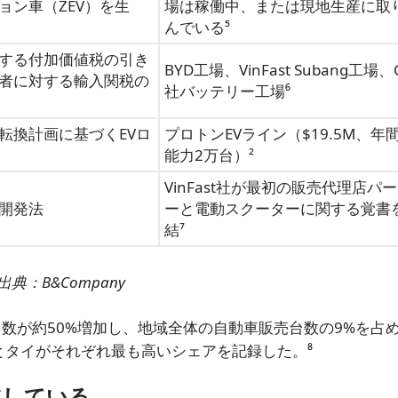
ョン車（ZEV）を生
場は稼働中、または現地生産に取
んでいる⁵
する付加価値税の引き
BYD工場、VinFast Subang工場、
者に対する輸入関税の
社バッテリー工場⁶
転換計画に基づくEVロ
プロトンEVライン（$19.5M、年
能力2万台）²
VinFast社が最初の販売代理店パ
開発法
ーと電動スクーターに関する覚書
結⁷
出典：B&Company
台数が約50%増加し、地域全体の自動車販売台数の9%を占
とタイがそれぞれ最も高いシェアを記録した。⁸
進している