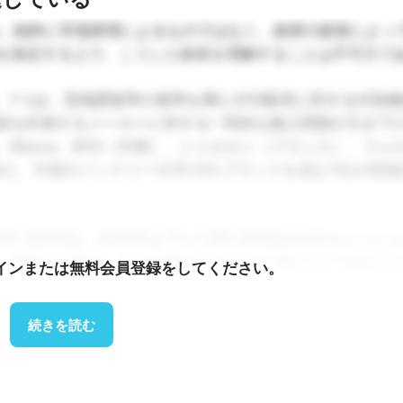
は、純粋に市場原理によるものではなく、政府の政策によっ
を策定する上で、こうした政策を理解することは不可欠であ
。1つは、現地調達率の基準を満たすEV販売に対する付加
生産を約束するメーカーに対する一時的な輸入関税の引き下
li、Maxus、BYD（中国）、シトロエン（フランス）、フォ
に加え、中国のバッテリー大手CATLブランドを含む7社が現
01,300万台、2035年までに1,001,300台のゼロエミッシ
、同国には現在、11,600個のコネクタを備えた3,700以上
インまたは無料会員登録をしてください。
上が急速DC充電器である。⁵
続きを読む
公共交通機関の電化義務化を組み合わせることで、国内生産
いる。⁵ VinFastの主力車種であるVF 3は、2025年
消費者への直接販売となり、以前のフリート優先戦略から大