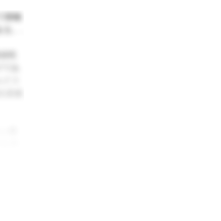
て積極
る。.
価値税
げであ
ルクス
地生産拠
ョン車
の公共
者とイ
にベトナ
きく転