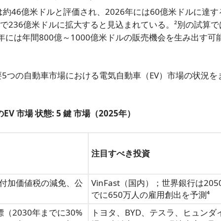
には約46億米ドルと評価され、2026年には60億米ドルに達
6%で236億米ドルに拡大すると見込まれている。²別の試算
5年には年間800億～1000億米ドルの販売機会を生み出す可
主要5つの自動車市場における電気自動車（EV）市場の状況を
のEV
市場
状態
: 5
鍵
市場（2025年）
注目すべき投資
付加価値税の減免、公
VinFast（国内）；世界銀行は205
でに650万人の雇用創出を予測⁴
標（2030年までに30%
トヨタ、BYD、テスラ、ヒュンダ