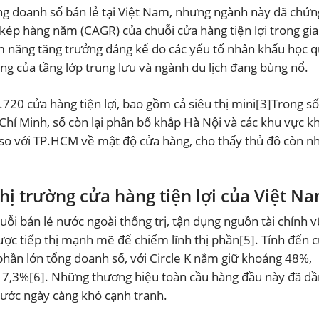
ổng doanh số bán lẻ tại Việt Nam, nhưng ngành này đã chứn
 kép hàng năm (CAGR) của chuỗi cửa hàng tiện lợi trong gia
ềm năng tăng trưởng đáng kể do các yếu tố nhân khẩu học 
ng của tầng lớp trung lưu và ngành du lịch đang bùng nổ.
20 cửa hàng tiện lợi, bao gồm cả siêu thị mini
[3]
Trong số
hí Minh, số còn lại phân bố khắp Hà Nội và các khu vực k
 so với TP.HCM về mật độ cửa hàng, cho thấy thủ đô còn n
hị trường cửa hàng tiện lợi của Việt N
uỗi bán lẻ nước ngoài thống trị, tận dụng nguồn tài chính 
ược tiếp thị mạnh mẽ để chiếm lĩnh thị phần
[5]
. Tính đến c
hần lớn tổng doanh số, với Circle K nắm giữ khoảng 48%,
 7,3%
[6]
. Những thương hiệu toàn cầu hàng đầu này đã dầ
 nước ngày càng khó cạnh tranh.