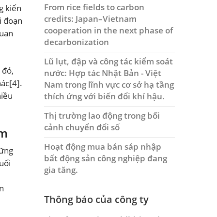
From rice fields to carbon
g kiến
credits: Japan–Vietnam
i đoạn
cooperation in the next phase of
quan
decarbonization
Lũ lụt, đập và công tác kiểm soát
 đó,
nước: Hợp tác Nhật Bản - Việt
hác
[4]
.
Nam trong lĩnh vực cơ sở hạ tầng
hiều
thích ứng với biến đổi khí hậu.
Thị trường lao động trong bối
cảnh chuyển đổi số
am
Hoạt động mua bán sáp nhập
vững
bất động sản công nghiệp đang
uối
gia tăng.
n
Thông báo của công ty