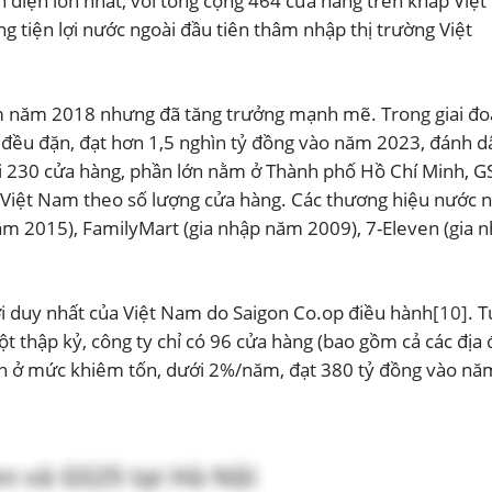
ện diện lớn nhất, với tổng cộng 464 cửa hàng trên khắp Việt
g tiện lợi nước ngoài đầu tiên thâm nhập thị trường Việt
am năm 2018 nhưng đã tăng trưởng mạnh mẽ. Trong giai đ
 đều đặn, đạt hơn 1,5 nghìn tỷ đồng vào năm 2023, đánh d
ới 230 cửa hàng, phần lớn nằm ở Thành phố Hồ Chí Minh, G
tại Việt Nam theo số lượng cửa hàng. Các thương hiệu nước 
ăm 2015), FamilyMart (gia nhập năm 2009), 7-Eleven (gia 
lợi duy nhất của Việt Nam do Saigon Co.op điều hành
[10]
. 
t thập kỷ, công ty chỉ có 96 cửa hàng (bao gồm cả các địa
ẫn ở mức khiêm tốn, dưới 2%/năm, đạt 380 tỷ đồng vào nă
n và GS25 tại Hà Nội