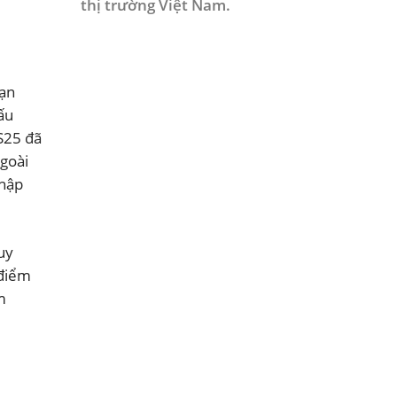
thị trường Việt Nam.
oạn
ấu
S25 đã
ngoài
nhập
Tuy
 điểm
m