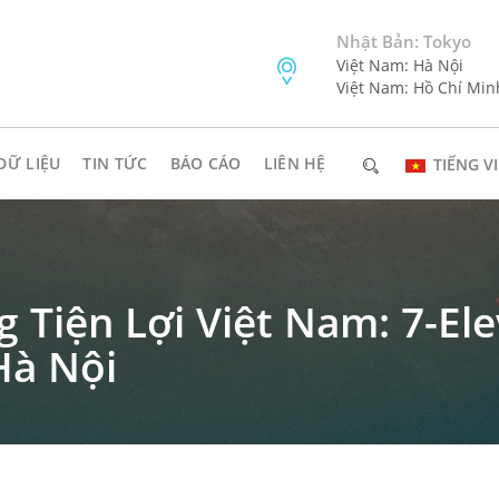
Nhật Bản: Tokyo
Việt Nam: Hà Nội
Việt Nam: Hồ Chí Min
DỮ LIỆU
TIN TỨC
BÁO CÁO
LIÊN HỆ
TIẾNG VI
 Tiện Lợi Việt Nam: 7-El
Hà Nội