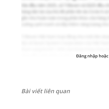
Vào đầu năm 2025, cả 7-Eleven và GS25 đều c
hàng tiện lợi của thủ đô phần lớn do Circle K v
gần như hoàn toàn trong phân khúc cửa hàng 24
cường cạnh tranh và tiếp thêm năng lượng cho 
7-Eleven Việt Nam hoạt động như một liên doanh
Kỳ) và Seven System Corporation của Việt Na
tham vọng là mở 1.000 cửa hàng trong vòng m
chưa đến một phần mười mục tiêu đó
[15]
. Mặ
Đăng nhập hoặc 
trưởng ổn định: tăng 18% vào năm 2021, 26% 
năm ngoái
[16]
. Tuy nhiên, chuỗi này vẫn là m
năm đáng kể. Sau gần tám năm có mặt tại Việt
rộng của mình bằng cách tuyển dụng nhân viên
Bài viết liên quan
Trong khi đó, GS25 tuy gia nhập thị trường mu
năm 2023, chuỗi này đã có 209 cửa hàng, chủ y
sóng cửa hàng
[17]
. GS25 hiện đang tích cực m