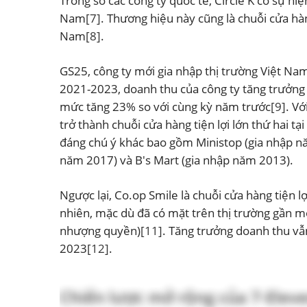
Trong số các công ty quốc tế, Circle K có sự hi
Nam
[7]
. Thương hiệu này cũng là chuỗi cửa hàn
Nam
[8]
.
GS25, công ty mới gia nhập thị trường Việt N
2021-2023, doanh thu của công ty tăng trưởng
mức tăng 23% so với cùng kỳ năm trước
[9]
. V
trở thành chuỗi cửa hàng tiện lợi lớn thứ hai 
đáng chú ý khác bao gồm Ministop (gia nhập n
năm 2017) và B's Mart (gia nhập năm 2013).
Ngược lại, Co.op Smile là chuỗi cửa hàng tiện 
nhiên, mặc dù đã có mặt trên thị trường gần mộ
nhượng quyền)
[11]
. Tăng trưởng doanh thu v
2023
[12]
.
Chiến lược mở rộng của 7-Eleve