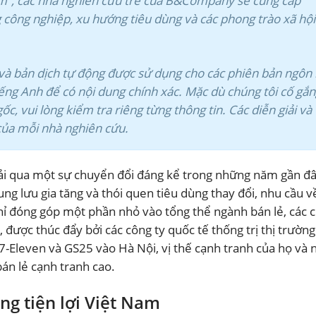
m”, các nhà nghiên cứu trẻ của B&Company sẽ cung cấp
công nghiệp, xu hướng tiêu dùng và các phong trào xã hội 
h và bản dịch tự động được sử dụng cho các phiên bản ngôn
ếng Anh để có nội dung chính xác. Mặc dù chúng tôi cố gắ
ốc, vui lòng kiểm tra riêng từng thông tin. Các diễn giải và
 của mỗi nhà nghiên cứu.
trải qua một sự chuyển đổi đáng kể trong những năm gần đâ
rung lưu gia tăng và thói quen tiêu dùng thay đổi, nhu cầu v
chỉ đóng góp một phần nhỏ vào tổng thể ngành bán lẻ, các 
 được thúc đẩy bởi các công ty quốc tế thống trị thị trường
7-Eleven và GS25 vào Hà Nội, vị thế cạnh tranh của họ và
án lẻ cạnh tranh cao.
ng tiện lợi Việt Nam