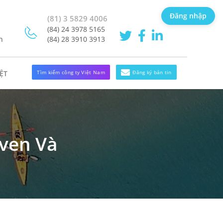
Đăng nhập
(81) 3 5829 4006
(84) 24 3978 5165
h
(84) 28 3910 3913
Tìm kiếm công ty Việt Nam
Đăng ký bản tin
ỆT
even Và