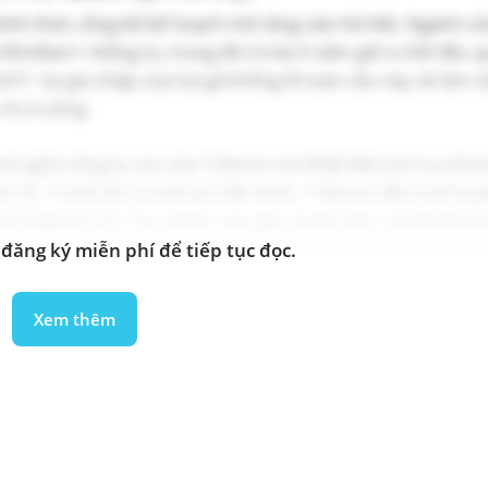
hính thức công bố kế hoạch mở rộng vào Hà Nội. Ngành cử
à WinMart+ thống trị, trong đó Circle K nắm giữ vị thế độc 
/7. Sự gia nhập của hai gã khổng lồ toàn cầu này sẽ làm t
thị trường.
 giữa công ty con của 7-Eleven tại Nhật Bản (có trụ sở tạ
m
[13]
. Trước khi ra mắt tại Việt Nam, 7-Eleven đã có kế ho
ột thập kỷ
[14]
. Tuy nhiên, sau gần mười năm, nó đã đạt đ
c dù mở rộng chậm nhưng doanh thu của 7-Eleven vẫn tăn
đăng ký miễn phí để tiếp tục đọc.
vào năm 2022 và 37% vào năm 2023, đạt gần 850 tỷ đồng
ột trong những chuỗi thua lỗ nhất trong ngành, với mức lỗ 
Xem thêm
 Nam, 7-Eleven cuối cùng cũng đã vào Hà Nội, báo hiệu sự
 và đảm bảo các địa điểm bán lẻ chính vào đầu năm 2025.
ộn hơn các đối thủ nhưng đã có những bước tiến ấn tượng.
ếu tập trung tại TP.HCM, trở thành chuỗi lớn thứ 2 xét về
ở rộng ra Hà Nội và tương tự như 7-Eleven, bắt đầu tuyển 