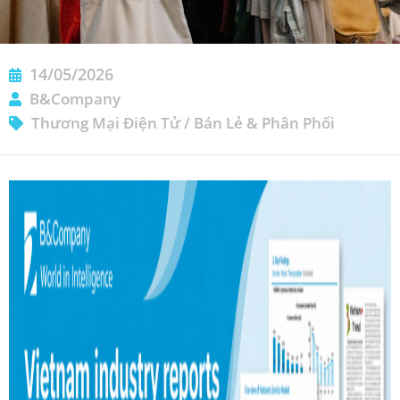
14/05/2026
B&Company
Thương Mại Điện Tử
/
Bán Lẻ & Phân Phối
ĐĂNG KÝ NHẬN BẢN TIN