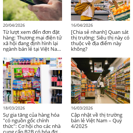
Phí hoa
Phí hoa
Phí hoa
Phí hoa
hồng
hồng nền
hồng nền
hồng nền
nền tảng
tảng
tảng áp
tảng
áp dụng
trước
dụng từ
trước
20/04/2026
16/04/2026
từ ngày
ngày 2
ngày 2
Từ lượt xem đến đơn đặt
[Chia sẻ nhanh] Quan sát
ngày 2
2 tháng
tháng 3
tháng 3
hàng: Thương mại điện tử
thị trường: Siêu thị này có
tháng 3
3 năm
năm
năm
xã hội đang định hình lại
thuộc về địa điểm này
năm 2026
ngành bán lẻ tại Việt Nam
không?
2026.
2026
2026.
như thế nào?
Điện
1.47% –
1.47% –
2.00% –
2.00% –
tử
9.82%
9.82%
12.60%
12.60%
Thời
10.80% –
11.00% –
8.50% –
12.50% –
trang
11.78%
13.00%
14.50%
14.60%
Hàng
6.87% –
6.87% –
11.50% –
11.50% –
tạp
11.78%
11.78%
14.20%
14.20%
18/03/2026
16/03/2026
hóa
Sự gia tăng của hàng hóa
Cập nhật về thị trường
"có nguồn gốc chính
bán lẻ Việt Nam – Quý
Mẹ và
8.84% –
8.84% –
10.50% –
10.50% –
thức": Cơ hội cho các nhà
4/2025
bé
11.78%
12.50%
14.50%
14.50%
cung cấp B2B có hóa đơn