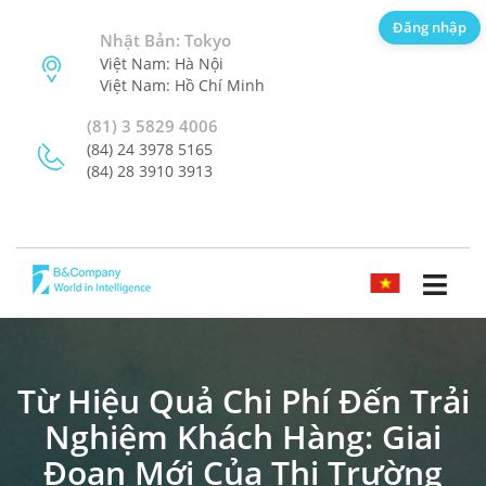
Đăng nhập
Nhật Bản: Tokyo
Việt Nam: Hà Nội
Việt Nam: Hồ Chí Minh
(81) 3 5829 4006
(84) 24 3978 5165
(84) 28 3910 3913
TIẾNG VIỆT
Từ Hiệu Quả Chi Phí Đến Trải
Nghiệm Khách Hàng: Giai
Đoạn Mới Của Thị Trường