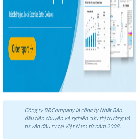
Công ty B&Company là công ty Nhật Bản
đầu tiên chuyên về nghiên cứu thị trường và
tư vấn đầu tư tại Việt Nam từ năm 2008.