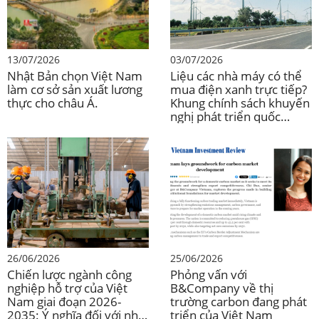
13/07/2026
03/07/2026
Nhật Bản chọn Việt Nam
Liệu các nhà máy có thể
làm cơ sở sản xuất lương
mua điện xanh trực tiếp?
thực cho châu Á.
Khung chính sách khuyến
nghị phát triển quốc
phòng (DPPA) của Việt
Nam và đầu tư vào ngành
sản xuất.
26/06/2026
25/06/2026
Chiến lược ngành công
Phỏng vấn với
nghiệp hỗ trợ của Việt
B&Company về thị
Nam giai đoạn 2026-
trường carbon đang phát
2035: Ý nghĩa đối với nhà
triển của Việt Nam