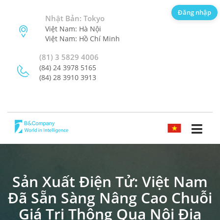
Đăng nhập
Nhật Bản: Tokyo
Việt Nam: Hà Nội
Việt Nam: Hồ Chí Minh
(81) 3 5829 4006
(84) 24 3978 5165
(84) 28 3910 3913
TIẾNG VIỆT
Sản Xuất Điện Tử: Việt Nam
Đã Sẵn Sàng Nâng Cao Chuỗi
Giá Trị Thông Qua Nội Địa