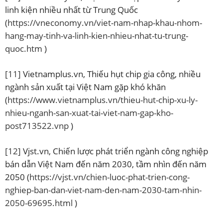
linh kiện nhiều nhất từ Trung Quốc
(
https://vneconomy.vn/viet-nam-nhap-khau-nhom-
hang-may-tinh-va-linh-kien-nhieu-nhat-tu-trung-
quoc.htm
)
[11]
Vietnamplus.vn, Thiếu hụt chip gia công, nhiều
ngành sản xuất tại Việt Nam gặp khó khăn
(
https://www.vietnamplus.vn/thieu-hut-chip-xu-ly-
nhieu-nganh-san-xuat-tai-viet-nam-gap-kho-
post713522.vnp
)
[12]
Vjst.vn, Chiến lược phát triển ngành công nghiệp
bán dẫn Việt Nam đến năm 2030, tầm nhìn đến năm
2050 (
https://vjst.vn/chien-luoc-phat-trien-cong-
nghiep-ban-dan-viet-nam-den-nam-2030-tam-nhin-
2050-69695.html
)