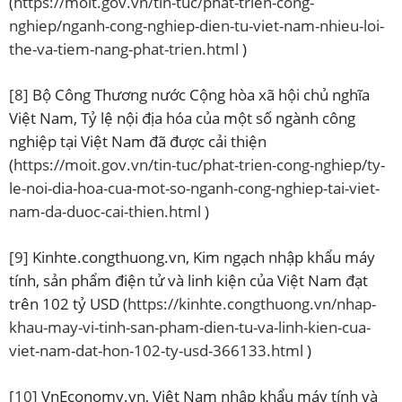
(
https://moit.gov.vn/tin-tuc/phat-trien-cong-
nghiep/nganh-cong-nghiep-dien-tu-viet-nam-nhieu-loi-
the-va-tiem-nang-phat-trien.html
)
[8]
Bộ Công Thương nước Cộng hòa xã hội chủ nghĩa
Việt Nam, Tỷ lệ nội địa hóa của một số ngành công
nghiệp tại Việt Nam đã được cải thiện
(
https://moit.gov.vn/tin-tuc/phat-trien-cong-nghiep/ty-
le-noi-dia-hoa-cua-mot-so-nganh-cong-nghiep-tai-viet-
nam-da-duoc-cai-thien.html
)
[9]
Kinhte.congthuong.vn, Kim ngạch nhập khẩu máy
tính, sản phẩm điện tử và linh kiện của Việt Nam đạt
trên 102 tỷ USD (
https://kinhte.congthuong.vn/nhap-
khau-may-vi-tinh-san-pham-dien-tu-va-linh-kien-cua-
viet-nam-dat-hon-102-ty-usd-366133.html
)
[10]
VnEconomy.vn, Việt Nam nhập khẩu máy tính và