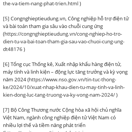
the-va-tiem-nang-phat-trien.html
)
[5]
Congnghieptieudung.vn, Công nghiệp hỗ trợ điện tử
và bài toán tham gia sâu vào chuỗi cung ứng
(
https://congnghieptieudung.vn/cong-nghiep-ho-tro-
dien-tu-va-bai-toan-tham-gia-sau-vao-chuoi-cung-ung-
dt48176
)
[6]
Tổng cục Thống kê, Xuất nhập khẩu hàng điện tử,
máy tính và linh kiện – động lực tăng trưởng và kỳ vọng
năm 2024 (
https://www.nso.gov.vn/tin-tuc-thong-
ke/2024/10/xuat-nhap-khau-dien-tu-may-tinh-va-linh-
kien-dong-luc-tang-truong-va-ky-vong-nam-2024/
)
[7]
Bộ Công Thương nước Cộng hòa xã hội chủ nghĩa
Việt Nam, ngành công nghiệp điện tử Việt Nam có
nhiều lợi thế và tiềm năng phát triển