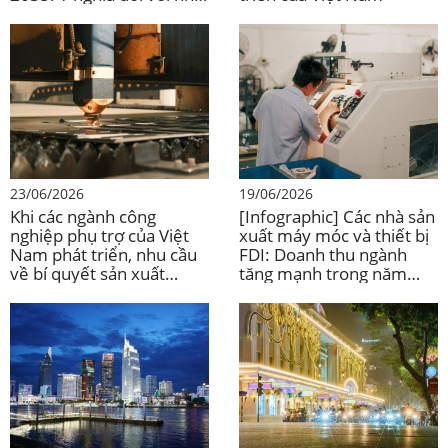
đầu tư nước ngoài
23/06/2026
19/06/2026
Khi các ngành công
[Infographic] Các nhà sản
nghiệp phụ trợ của Việt
xuất máy móc và thiết bị
Nam phát triển, nhu cầu
FDI: Doanh thu ngành
về bí quyết sản xuất
tăng mạnh trong năm
chính xác cũng tăng lên.
2024, đạt mức cao nhất
trong 5 năm