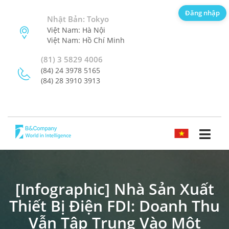
Đăng nhập
Nhật Bản: Tokyo
Việt Nam: Hà Nội
Việt Nam: Hồ Chí Minh
(81) 3 5829 4006
(84) 24 3978 5165
(84) 28 3910 3913
TIẾNG VIỆT
[Infographic] Nhà Sản Xuất
Thiết Bị Điện FDI: Doanh Thu
Vẫn Tập Trung Vào Một