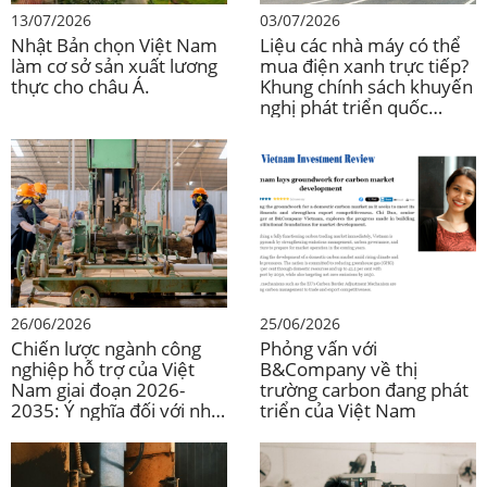
13/07/2026
03/07/2026
Nhật Bản chọn Việt Nam
Liệu các nhà máy có thể
làm cơ sở sản xuất lương
mua điện xanh trực tiếp?
thực cho châu Á.
Khung chính sách khuyến
nghị phát triển quốc
phòng (DPPA) của Việt
Nam và đầu tư vào ngành
sản xuất.
26/06/2026
25/06/2026
Chiến lược ngành công
Phỏng vấn với
nghiệp hỗ trợ của Việt
B&Company về thị
Nam giai đoạn 2026-
trường carbon đang phát
2035: Ý nghĩa đối với nhà
triển của Việt Nam
đầu tư nước ngoài