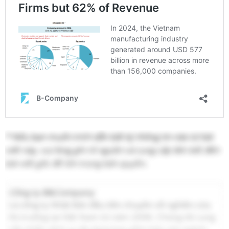
* Nếu bạn muốn trích dẫn bất kỳ thông tin nào từ bài
viết này, vui lòng ghi rõ nguồn và cung cấp liên kết đến
bài viết gốc để tôn trọng bản quyền.
Công ty B&Company
Là công ty Nhật Bản đầu tiên chuyên về nghiên cứu
thị trường tại Việt Nam từ năm 2008. Chúng tôi cung