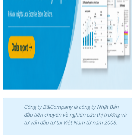
ĐĂNG KÝ NHẬN BẢN TIN
Công ty B&Company là công ty Nhật Bản
đầu tiên chuyên về nghiên cứu thị trường và
tư vấn đầu tư tại Việt Nam từ năm 2008.