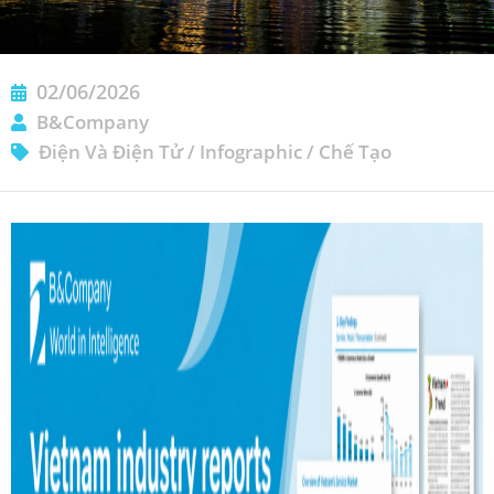
02/06/2026
B&Company
Điện Và Điện Tử
/
Infographic
/
Chế Tạo