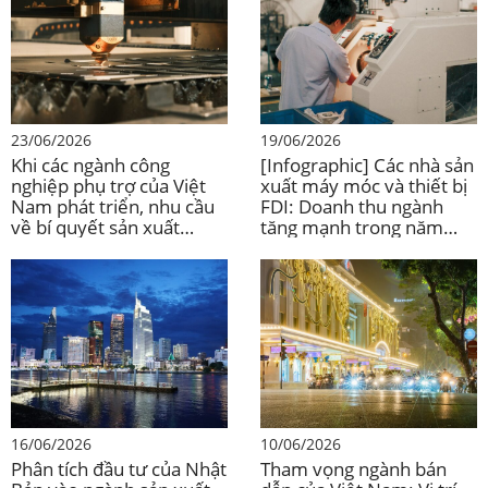
23/06/2026
19/06/2026
Khi các ngành công
[Infographic] Các nhà sản
nghiệp phụ trợ của Việt
xuất máy móc và thiết bị
Nam phát triển, nhu cầu
FDI: Doanh thu ngành
về bí quyết sản xuất
tăng mạnh trong năm
chính xác cũng tăng lên.
2024, đạt mức cao nhất
trong 5 năm
16/06/2026
10/06/2026
Phân tích đầu tư của Nhật
Tham vọng ngành bán