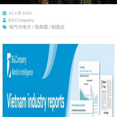
02
6 月
2026
B&Company
电气与电子
/
信息图
/
制造业
订阅新闻通讯