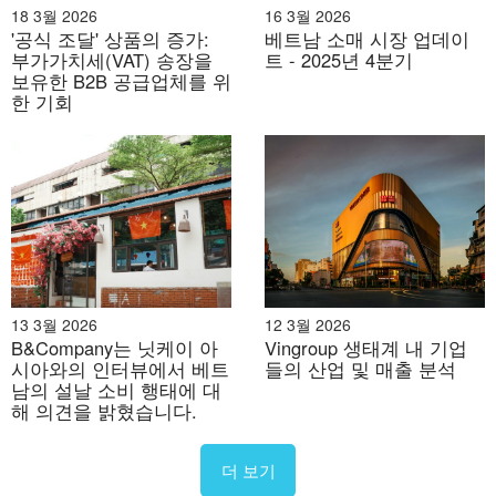
18 3월 2026
16 3월 2026
'공식 조달' 상품의 증가:
베트남 소매 시장 업데이
부가가치세(VAT) 송장을
트 - 2025년 4분기
보유한 B2B 공급업체를 위
한 기회
원천:
니크
2026년 설날 인기 상품 카테고리
2025년 설 연휴 기간 동안 맥주 소비재 시장 점유율이
21.9%에서 24.7%로, 즉석식품 시장 점유율이 7.5%에서
10.4%로 상승했던 것과 같은 추세를 보이며, 이러한 소비
재 부문은 사회적 및 축제적 행사 수요에 힘입어 2026년
13 3월 2026
12 3월 2026
B&Company는 닛케이 아
Vingroup 생태계 내 기업
설 연휴에도 견조한 성장세를 유지하고 높은 수준의 기여
시아와의 인터뷰에서 베트
들의 산업 및 매출 분석
를 지속할 것으로 예상됩니다.
남의 설날 소비 행태에 대
해 의견을 밝혔습니다.
Value % Contribution of Tet and Pre-Tet to FMCG
by Super Groups
더 보기