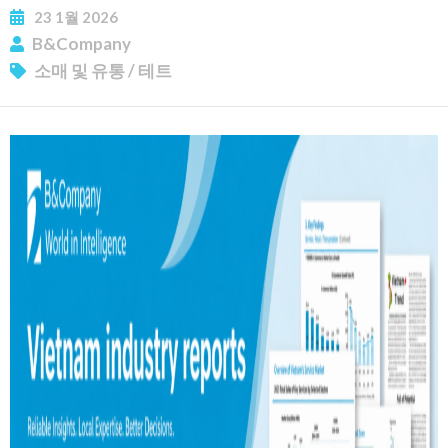
23
1월
2026
B&Company
소매 및 유통
/
테트
뉴스레터 구독