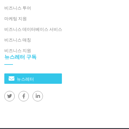
다.
[9]
농산물 특선 선물 바구니는 바구니당 80만 VND에
비즈니스 투어
서 200만 VND 사이의 가격대입니다.
[10]
선물 상자는
49,900 VND, 95,000 VND부터 100,000 VND 이상까지
마케팅 지원
다양한 가격대로 구성되어 있어 소비자가 예산에 맞춰 쉽
비즈니스 데이터베이스 서비스
게 선택할 수 있습니다.
[11]
.
비즈니스 매칭
A Vietnamese gift basket (hamper)
비즈니스 지원
뉴스레터 구독
뉴스레터