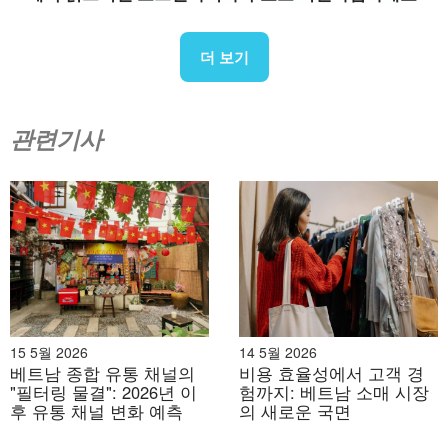
더 보기
원천:
치미고
관련기사
채널 기여도
베트남 소매 시장은 2025년 설 연휴 기간 동안 뚜렷한 멀
티채널 특성을 보였습니다. 전통적인 유통 채널은 설 연휴
쇼핑객의 84%에게 여전히 가장 선호되는 선택이었으며,
현대적인 유통 채널은 전체 매출의 14%를 차지하여 깊이
뿌리내린 현지 쇼핑 습관을 반영했습니다. 2026년에는 전
통적인 유통 채널이 여전히 주요 채널로 남을 것으로 예상
15 5월 2026
14 5월 2026
되지만, B&Company는 현대적인 유통 채널과 전자상거
베트남 종합 유통 채널의
비용 효율성에서 고객 경
래가 지속적으로 성장하면서 설 연휴 쇼핑의 주요 동력으
"필터링 물결": 2026년 이
험까지: 베트남 소매 시장
후 유통 채널 변화 예측
의 새로운 국면
로 자리 잡을 것으로 전망합니다. 이러한 변화는 적극적인
검색보다는 엔터테인먼트, 감성, 신뢰를 기반으로 이루어