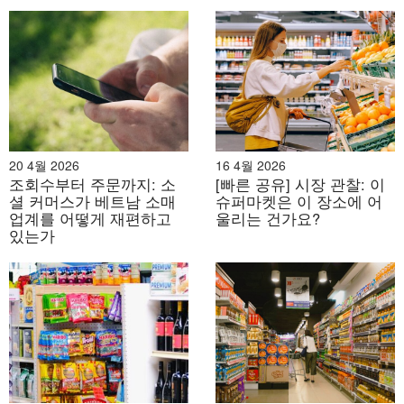
질 것입니다. 틱톡 쇼핑 사용자 741,000만 명이 "추천" 피
드를 통해 제품을 발견하는 등, 라이브 스트리밍, 짧은 동
영상, 깜짝 할인 판매 등이 새로운 디지털 설 연휴 시장으
로 부상하고 있습니다.
[8]
.
Channel contribution in Tet 2025
20 4월 2026
16 4월 2026
단위 : %
조회수부터 주문까지: 소
[빠른 공유] 시장 관찰: 이
셜 커머스가 베트남 소매
슈퍼마켓은 이 장소에 어
업계를 어떻게 재편하고
울리는 건가요?
있는가