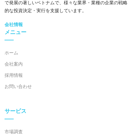
市場が急速な拡大から選択的な生き残りへと移行する
で発展の著しいベトナムで、様々な業界・業種の企業の戦略
中、成功の鍵はブランドの魅力だけではありません。強
的な投資決定・実行を支援しています。
力なオペレーション、技術インフラ、市場適合性、そし
会社情報
て俊敏性を兼ね備えたフランチャイズが、成功を牽引す
メニュー
るでしょう。KFCのような世界的大企業に投資する場合
でも、バインミーマーハイのような地元で人気の店に投
資する場合でも、長期的な成功は戦略の整合性、優れた
ホーム
実行力、そして適応力にかかっています。
会社案内
戦略的展望：賢く選択し、より賢く運
採用情報
営する
お問い合わせ
ベトナムの食品・飲料市場は、容易な成長から選択的な
生き残りへと移行しつつあります。機会は依然として豊
富ですが、差別化へのプレッシャーも高まっています。
サービス
消費習慣が進化し、デジタルエコシステムが成熟するに
つれて、堅固なオペレーション、適応力のあるビジネス
モデル、そして明確な差別化を備えたフランチャイズだ
市場調査