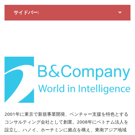
サイドバー:
こうした変化は、次の 4 つの主要な傾向によってさらに
形作られます。
コーヒーと紅茶の飽和度
ストーリーテリングとニッチな
ポジショニングが差別化を推進します。
– 健康とウェルネスへの需要
クリーンラベル、オーガニ
ック、低カロリーのメニューを推進しています。
– コンパクトモデル
コスト効率の高いキオスクと配達優
先のセットアップで都市の需要に応えます。
– デジタル化
は、POS、CRM、物流、ブランドコミュニ
ケーションを網羅し、成長に不可欠な基盤となっていま
2001年に東京で新規事業開発、ベンチャー支援を特色とする
す。
コンサルティング会社として創業。2008年にベトナム法人を
設立し、ハノイ、ホーチミンに拠点を構え、東南アジア地域