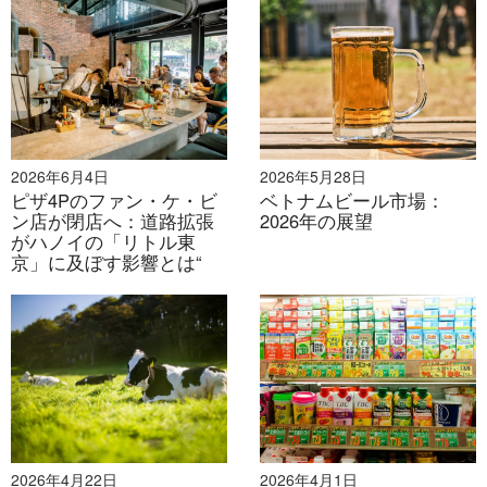
マーケ
ローカル、低予
全国規模、十分
ティン
算
な資金
ベトナムの食品・飲料フランチャイズ
グ
市場：成長と淘汰の狭間
限定的、自己資
企業/投資家の支
財源
ベトナムの食品・飲料フランチャイズセクターは急速に
金
援を受けている
拡大していますが、その成長は必ずしも均一ではありま
2026年6月4日
2026年5月28日
スケー
ピザ4Pのファン・ケ・ビ
ベトナムビール市場：
遅い、一貫性が
せん。店舗数では依然として独立系が大部分を占めてい
ラビリ
高速、標準化
ン店が閉店へ：道路拡張
2026年の展望
ない
ますが、フランチャイズチェーン（国内・海外ともに）
がハノイの「リトル東
ティ
京」に及ぼす影響とは“
は、ブランド力の強化、オペレーションの標準化、そし
て拡張性の向上により、売上高シェアを拡大していま
す。この変化は、市場の成熟と競争圧力の激化に伴う構
造的な転換を示しています。
フランチャイズ事業は現在、ファストフードやピザから
ミルクティー、ベトナムのカジュアルダイニング、キオ
スクスタイルのコンセプトまで、多様な形態に及んでい
2026年4月22日
2026年4月1日