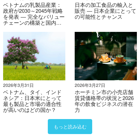
る。マクドナルド、KFC、ピザハット、ゴンチャ、ミク
ベトナムの乳製品産業：
日本の加工食品の輸入と
スエなどのグローバルブランドは、ブランド力と運営の
政府が2030～2045年戦略
販売 ― 日本企業にとって
を発表 ― 完全なバリュー
の可能性とチャンス
一貫性によって標準化されたカテゴリーを支配してい
チェーンの構築と国内生
る。一方、キングBBQ、ドゥッキ、タイエクスプレスな
乳供給量の増加を目指す
どの火鍋やバーベキューのチェーン店は、体験型ダイニ
ングを活用して、若い都市部の消費者を惹きつけている
[5]。.
現地では、ベトナムブランドが文化に根ざした分野で存
在感を示しています。ハイランドコーヒーは700店舗以
上を展開し、コーヒー市場をリードしています。一方、
2026年3月31日
2026年3月27日
チュングエンのEコーヒーモデルは幅広いリーチを実現
ベトナム、タイ、インド
ホーチミン市の小売店舗
しています。ゴールデンゲートやゴールドサンフードと
ネシア：日本米にとって
賃貸価格帯の状況と2026
最も製品と市場の適合性
年の飲食ビジネスの潜在
いったグループはベトナム料理と火鍋の分野で市場を席
が高いのはどの国か？
力
巻しており、バインミーマーハイのような屋台料理をイ
メージしたキオスクは、フランチャイズ投資家にとって
もっと読み込む
低コストで拡張性の高い参入機会を提供しています
[6]。