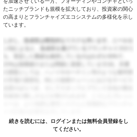
を加速させている一方、フォーティンやゴンチャといっ
たニッチブランドも規模を拡大しており、投資家の関心
の高まりとフランチャイズエコシステムの多様化を示し
ています。
しかし、急成長は構造的なリスクも伴います。ニールセ
ンIQによると、急成長を遂げているフランチャイズのう
ち、安定した業績を維持しているのはわずか30%で、
25%は規模縮小または閉鎖に直面しています[4]。共通
の課題としては、ハノイやホーチミン市のような都市部
の市場の過密化、特に小規模チェーンにおけるサービス
品質のばらつき、そしてスタッフとブランド文化の整合
性確保の難しさなどが挙げられます。こうしたプレッシ
ャーは、より強固な運営システムと長期的なフランチャ
イズ計画の必要性を示しています。
続きを読むには、ログインまたは無料会員登録をし
チェーン店 vs. 独立系
てください。