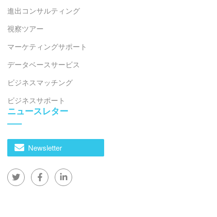
けが繁栄していくでしょう。
進出コンサルティング
視察ツアー
投資家はブランドの人気だけにとどまらず、事業運営シ
ステム、技術インフラ、市場ポジショニング、そして顧
マーケティングサポート
客との連携を評価する必要があります。KFCのようなグ
データベースサービス
ローバル企業であれ、Bánh Mì Má Hảiのようなローカ
ルブランドであれ、長期的な成功の秘訣は、準備態勢、
ビジネスマッチング
関連性、そして回復力にあります。
ビジネスサポート
ニュースレター
結論
ベトナムの食品・飲料フランチャイズ業界は、選択的成
長という新たな段階に入りつつあります。市場の潜在性
Newsletter
は依然として高いものの、成功の鍵はオペレーションの
卓越性、デジタルアジリティ、そして明確なブランドポ
ジショニングにあります。世界的な巨大企業と地元のイ
ノベーターの台頭は、急速に成熟するエコシステム、つ
まり最も適応力の高いモデルだけが成功できる環境を浮