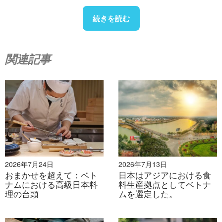
店舗数では独立系飲食店が圧倒的に優位に立っています
が、成長は鈍化しており、競争圧力も高まっています。
続きを読む
一方、フランチャイズチェーンは、専門的な運営、強力
なブランド力、そして拡張性の高いビジネスモデルによ
って、着実に市場シェアを拡大しています。以下の表
関連記事
は、両者の主な違いを示しています。
独立系アウトレ
フランチャイズ
基準
ット
チェーン
屋台料理、家族
システム化され
コア特
経営、カジュア
たプロフェッシ
性
ル
ョナルな一等地
2026年7月24日
2026年7月13日
価格決
市場主導型、限
より強力でブラ
おまかせを超えて：ベト
日本はアジアにおける食
定力
定的
ンドベースの
ナムにおける高級日本料
料生産拠点としてベトナ
理の台頭
ムを選定した。
オペレ
最適化され、コ
ーショ
手動、非公式
スト効率に優れ
ン
ています