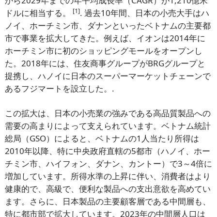
から2029年までの年平均成長率（CAGR）が1,210億米
[1]
ドルに相当する。
. 過去10年間、日本の小売大手はハ
ノイ、ホーチミン市、ダナンといったベトナムの主要都
市で事業を拡大してきた。例えば、イオンは2014年に
ホーチミン市に初のショッピングモールをオープンし
た。2018年には、住友商事グループがBRGグループと
提携し、ハノイに日本のスーパーマーケットチェーンで
あるフジマートを設立した。.
この拡大は、日本の小売業の強みである高品質製品への
需要の高まりによって支えられています。ベトナム統計
総局（GSO）によると、ベトナムの1人当たり所得は
2010年以降、特に中央政府直轄の5都市（ハノイ、ホー
チミン市、ハイフォン、ダナン、カントー）で3～4倍に
増加しています。所得水準の上昇に伴い、消費者はより
健康的で、高級で、便利な製品への支出意欲を高めてい
ます。さらに、日本製品の主要顧客層である中間層も、
特に都市部で拡大しています。2023年の中間層人口は