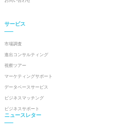
2026年7月24日
おまかせを超えて：ベトナムにおける高級日本料理の台
頭
サービス
市場調査
進出コンサルティング
視察ツアー
マーケティングサポート
データベースサービス
ビジネスマッチング
2026年7月23日
ビジネスサポート
地方再編が経済と投資に与える影響（パート1）
ニュースレター