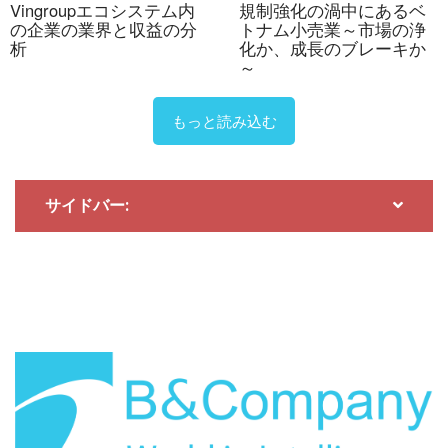
Vingroupエコシステム内
規制強化の渦中にあるベ
の企業の業界と収益の分
トナム小売業～市場の浄
ベトナムのアパレル市場の進化
析
化か、成長のブレーキか
～
もっと読み込む
サイドバー:
2026年7月27日
ベトナムにおけるデジタル変革の文脈における労働市場
の不足