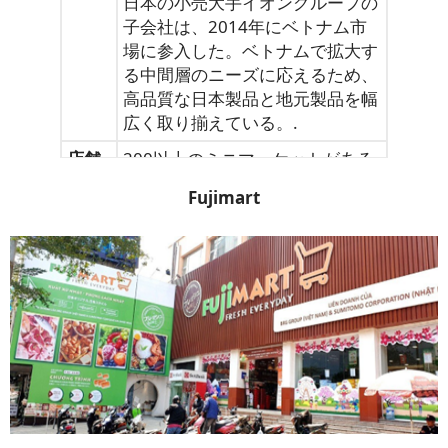
日本の小売大手イオングループの
子会社は、2014年にベトナム市
場に参入した。ベトナムで拡大す
る中間層のニーズに応えるため、
高品質な日本製品と地元製品を幅
広く取り揃えている。.
店舗
200以上のミニマーケットがある
数
ショッピングモール10か所
Fujimart
メイ
ンエ
ホーチミン市、ハノイ
リア
主要
食料品、衣料品、家庭用品
製品