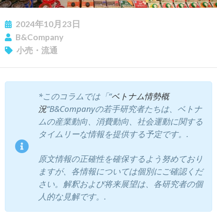
2024年10月23日
B&Company
小売・流通
*このコラムでは「“
ベトナム情勢概
況
“B&Companyの若手研究者たちは、ベトナ
ムの産業動向、消費動向、社会運動に関する
タイムリーな情報を提供する予定です。.
原文情報の正確性を確保するよう努めており
ますが、各情報については個別にご確認くだ
さい。解釈および将来展望は、各研究者の個
人的な見解です。.