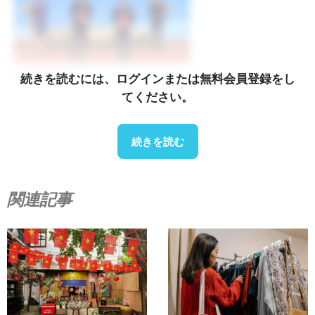
2026年8月3日
続きを読むには、ログインまたは無料会員登録をし
てください。
Floods, dams and water control: Japan-Vietnam
cooperation in Climate-resilient Infrastructure
続きを読む
関連記事
2026年7月31日