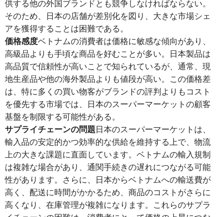
供する他の外国ブランドとも競争しなければならない。
そのため、日本の店舗が差別化を図り、大きな市場シェ
アを獲得することは困難である。
価格感度
ベトナムの消費者は価格に敏感な傾向があり、
高級品よりも手頃な商品を好むことが多い。日本製品は
高品質で信頼性が高いことで知られているが、通常、現
地生産品や他の海外製品よりも値段が高い。この価格差
は、特に多くの買い物客がブランドの評判よりもコスト
を優先する市場では、日本のスーパーマーケットの顧客
基盤を制限する可能性がある。
サプライチェーンの問題
日本のスーパーマーケットは、
輸入品の安定的かつ効率的な供給を維持する上で、物流
上の大きな課題に直面しています。ベトナムの輸入規制
は複雑な場合があり、通関手続きの遅れにつながる可能
性があります。さらに、日本からベトナムへの輸送費が
高く、配送に時間がかかるため、商品のコストがさらに
高くなり、在庫管理が複雑になります。これらのサプラ