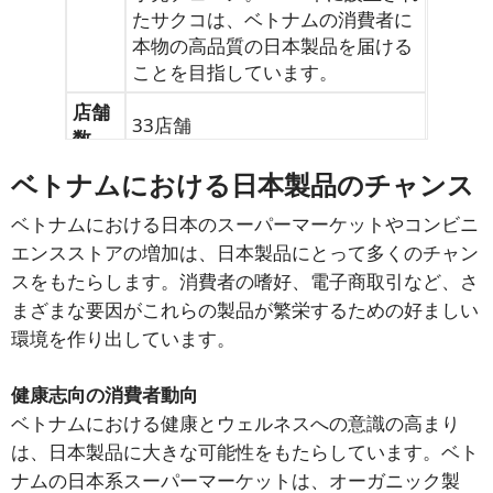
たサクコは、ベトナムの消費者に
本物の高品質の日本製品を届ける
ことを目指しています。
店舗
33店舗
数
メイ
ベトナムにおける日本製品のチャンス
ホーチミン、ハノイ、ハイフォン
ンエ
など
ベトナムにおける日本のスーパーマーケットやコンビニ
リア
エンスストアの増加は、日本製品にとって多くのチャン
主要
スをもたらします。消費者の嗜好、電子商取引など、さ
食料品、家庭用品
製品
まざまな要因がこれらの製品が繁栄するための好ましい
環境を作り出しています。
健康志向の消費者動向
ベトナムにおける健康とウェルネスへの意識の高まり
は、日本製品に大きな可能性をもたらしています。ベト
ナムの日本系スーパーマーケットは、オーガニック製