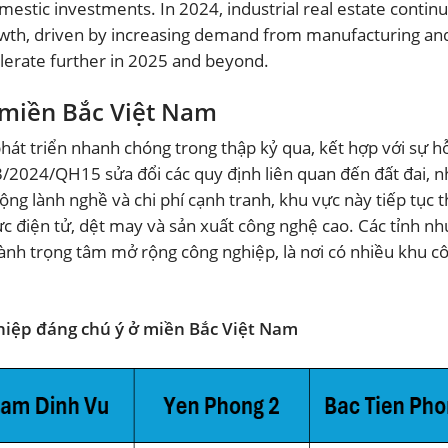
omestic investments. In 2024, industrial real estate contin
owth, driven by increasing demand from manufacturing an
celerate further in 2025 and beyond.
 miền Bắc Việt Nam
át triển nhanh chóng trong thập kỷ qua, kết hợp với sự hỗ
3/2024/QH15 sửa đổi các quy định liên quan đến đất đai, n
động lành nghề và chi phí cạnh tranh, khu vực này tiếp tục 
vực điện tử, dệt may và sản xuất công nghệ cao. Các tỉnh n
ành trọng tâm mở rộng công nghiệp, là nơi có nhiều khu c
hiệp đáng chú ý ở miền Bắc Việt Nam