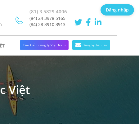
Đăng nhập
(81) 3 5829 4006
(84) 24 3978 5165
h
(84) 28 3910 3913
Tìm kiếm công ty Việt Nam
Đăng ký bản tin
ỆT
c Việt