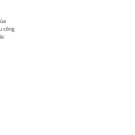
của
hu công
ác