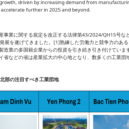
c growth, driven by increasing demand from manufacturi
to accelerate further in 2025 and beyond.
業に関する規定を改正する法律第43/2024/QH15号な
な発展を遂げてきました。
[1]
熟練した労働力と競争力のある
製造業の多国籍企業からの投資を引き続き引き付けていま
イ省などの省は産業拡大の中心地となり、数多くの工業団
北部の注目すべき工業団地