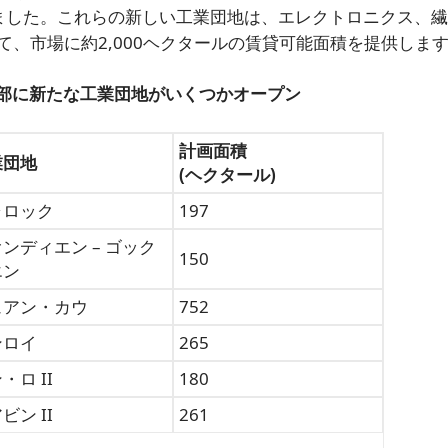
ました。これらの新しい工業団地は、エレクトロニクス、
、市場に約2,000ヘクタールの賃貸可能面積を提供しま
北部に新たな工業団地がいくつかオープン
計画面積
業団地
(ヘクタール)
ャロック
197
ンディエン – ゴック
150
エン
ュアン・カウ
752
ンロイ
265
・ロ II
180
ビン II
261