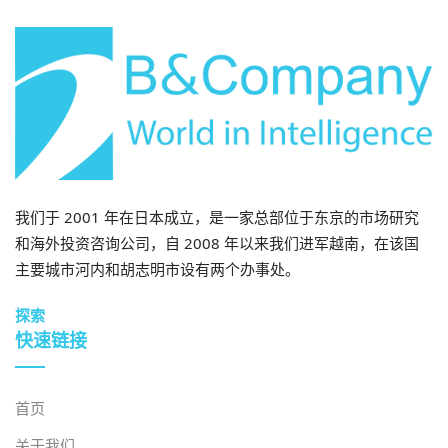
城市中产阶级推动优质疫苗接种服务需求
胡志明市和河内等城市的收入增长和城市化进程正在加速
从基础免疫接种向高端免疫接种体验的转变。如今，城市
消费者期望获得便捷的接种服务、数字化整合以及更广泛
的疫苗选择。在线预约、电子疫苗接种记录和疫苗套餐等
功能正变得至关重要。越南国家疫苗接种中心 (VNVC) 成
功利用了这一趋势，推出了针对成人的疫苗套餐；而越南
我们于 2001 年在日本成立，是一家总部位于东京的市场研究
龙洲疫苗 (FPT Long Châu) 则利用其广泛的药房网络，覆
和海外投资咨询公司，自 2008 年以来我们进军越南，在该国
盖二线城市的成年人——这些城市的公共疫苗接种选择有
主要城市河内和胡志明市设有两个办事处。
限，价格至关重要。
[5].
在城市地区为成年人和家庭建立
现代化的疫苗接种中心，为留住客户和增加收入提供了强
探索
大的潜力。
快速链接
结论
首页
终身免疫模式不仅弥补了越南现行免疫体系的服务缺口，
还为从城市成年人到医疗机构和二线市场的多个细分市场
关于我们