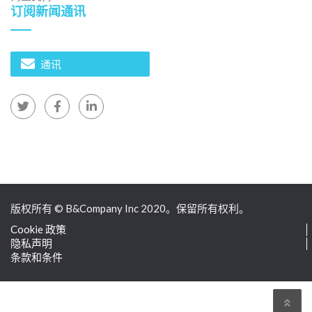
接，以尊重版权。.
订阅新闻通讯
B&公司
自2008年以来，我们是首家专注于越南市场调研的日本
通讯
公司。我们提供广泛的服务，包括行业报告、行业访
谈、消费者调查和商业配对。此外，我们近期还建立了
一个包含超过90万家越南企业的数据库，可用于寻找合
作伙伴和分析市场。.
如有任何疑问，请随时与我们联系。.
info@b-company.jp
+ (84) 28 3910 3913
版权所有 © B&Company Inc 2020。保留所有权利。
Cookie 政策
隐私声明
条款和条件