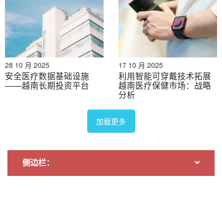
该连锁机构通过将儿科诊所与疫苗接种服务整合在一起，
从而脱颖而出。这种“一站式”模式吸引了那些希望在一个
地方获得便捷、以儿童为中心的医疗保健解决方案的家
长。
从报道到商业机会
28 10 月 2025
17 10 月 2025
安全医疗数据基础设施
利用智能可穿戴技术拓展
儿童以外的未满足疫苗接种需求
——越南长期投资平台
越南医疗保健市场：战略
分析
虽然越南扩大免疫规划 (EPI) 已在儿童中实现了超过 95%
的覆盖率，但其他年龄段人群（包括青少年、成年人和老
加载更多
年人）仍然得不到充分服务。HPV、肺炎球菌、带状疱疹
和季节性流感等高价值疫苗的覆盖率仍然低于 5% [2]。例
如，越南女孩的 HPV 疫苗接种率仍然低于 12%，而马来
侧边栏：
西亚由于完善的学校免疫计划，疫苗接种率已超过 80%
[2]。这些差距凸显出一个巨大的尚未开发的市场，尤其
是在公众对非传染性疾病的认识不断提高的情况下。扩大
成人和老年人免疫服务可以释放一个庞大的、服务不足的
市场，并显著提高私营医疗机构的利润率。