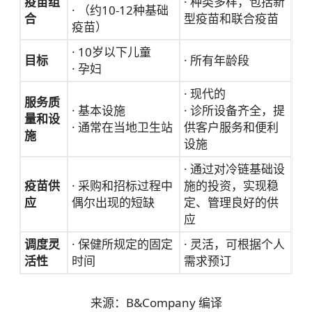
疫苗组
· 种类多样，包括新
· （约10-12种基础
合
型疫苗和联合疫苗
疫苗）
· 10岁以下儿童
目标
· 所有年龄段
· 孕妇
· 现代的
服务质
· 基本设施
· 诊所设备齐全，提
量和设
· 通常在当地卫生站
供客户服务和便利
施
设施
· 通过对冷链基础设
疫苗供
· 采购和招标过程中
施的投资，实现稳
应
偶尔出现的短缺
定、管理良好的供
应
调度灵
· 保健所规定的固定
· 灵活，可根据个人
活性
时间
需求预订
来源：B&Company 编译