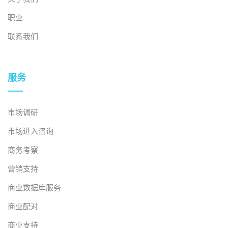
带来了极具吸引力的商机。早期投资于供应链能力、服务
职业
创新和精准细分战略的私营企业有望引领下一波市场增
长。
联系我们
[1] DNSE，《越南三大疫苗接种中心的现金创收能力比
服务
较》
使用权
>
[2] 毕马威会计师事务所，《越南生命历程免疫》
使用权
>
市场调研
市场进入咨询
[3] 联合国儿童基金会数据
使用权
>
商务考察
[4] CafeF，越南$20亿疫苗市场的竞争格局
使用权
>
营销支持
商业数据库服务
商业配对
* 如需引用本文中的任何信息，请注明出处并附上原文链
商业支持