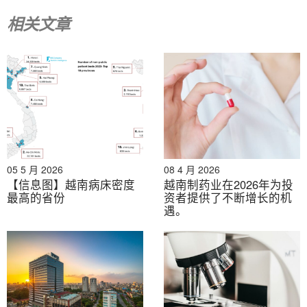
相关文章
05 5 月 2026
08 4 月 2026
【信息图】越南病床密度
越南制药业在2026年为投
来源：
DNS服务器
最高的省份
资者提供了不断增长的机
遇。
越南国家电力公司
–
全方位服务疫苗接种员
VNVC 目前占据越南私人疫苗接种市场的主导地位，市场
份额约为 46%。该公司运营着越南最大的疫苗接种网
络，在 34 个省市设有 206 个中心。在 Eco Pharma 和