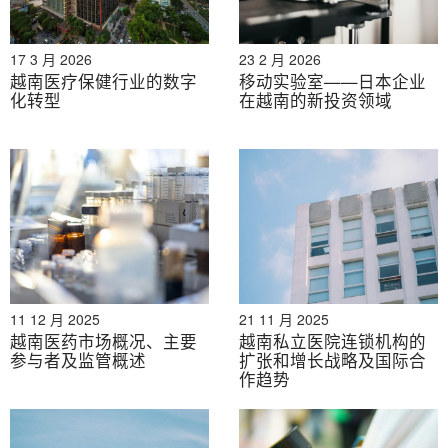
Tam Anh 综合医院的支持下，VNVC 受益于强大的医疗
保健生态系统，使其能够快速扩张，同时保持服务质量并
17 3 月 2026
23 2 月 2026
赢得消费者的信任。
越南医疗保健行业的数字
移动实验室——日本企业
化转型
在越南的新投资领域
FPT龙洲
– 快速崛起的挑战者
尽管预计到2024年，FPT Long Châu的市场份额仅为6%
左右，但其增长速度惊人。该公司已将其疫苗接种网络扩
展至125个中心，并计划在不久的将来达到150个。凭借
其在Long Châu的广泛药房连锁，该品牌创造了强大的客
户协同效应，并通过提供比主要竞争对手低2-7%的疫苗
价格，从而占据了竞争优势。
11 12 月 2025
21 11 月 2025
越南医药市场概况、主要
越南私立医院连锁机构的
和平315
– 利基专家
参与者及监管概述
扩张和增长战略及国际合
作趋势
Nhi Đồng 315 专注于更专业的领域，主要服务于胡志明
市及周边省份。虽然其市场份额仍然很小且尚未公布，但