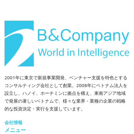
ベトナムの女子におけるHPVワクチン接種率は12%未満
にとどまっているのに対し、マレーシアでは学校を拠点
としたプログラムが確立されているため、80%を超えて
います[2]。これらのギャップは、特に非感染性疾患に
対する国民の意識が高まる中で、未開拓の市場がかなり
大きいことを浮き彫りにしています。成人および高齢者
向けの予防接種サービスを拡大することで、十分なサー
ビスが提供されていない巨大な市場を開拓し、民間事業
者の利益率を大幅に向上させる可能性があります。
都市部の中流階級がプレミアムワクチンサービスの
2001年に東京で新規事業開発、ベンチャー支援を特色とする
需要を牽引
コンサルティング会社として創業。2008年にベトナム法人を
ホーチミン市やハノイ市などの都市では、所得の増加と
設立し、ハノイ、ホーチミンに拠点を構え、東南アジア地域
都市化が進み、基本的な予防接種からプレミアムなワク
で発展の著しいベトナムで、様々な業界・業種の企業の戦略
チン接種体験への移行が加速しています。都市部の消費
的な投資決定・実行を支援しています。
者は、利便性、デジタル化、そしてより幅広いワクチン
会社情報
の選択肢を期待しています。オンライン予約、電子ワク
メニュー
チン接種記録、ワクチンのパッケージセットといった機