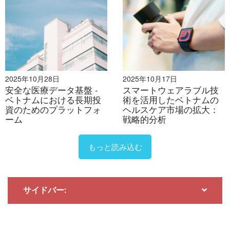
ニドン315は、ホーチミン市とその周辺地域を主な顧客
とする、より専門的な分野に特化しています。市場シェ
アは依然として小さく、公表されていませんが、小児科
クリニックと予防接種サービスを統合することで差別化
を図っています。この「オールインワン」モデルは、利
便性が高く、子供中心のヘルスケアソリューションを一
2025年10月28日
2025年10月17日
安全な医療データ基盤 -
スマートウェアラブル技
か所で求める親にとって魅力的です。
ベトナムにおける長期投
術を活用したベトナムの
資のためのプラットフォ
ヘルスケア市場の拡大：
報道からビジネスチャンスへ
ーム
戦略的分析
小児以外の未充足のワクチン接種ニーズ
もっと読み込む
ベトナムの拡大予防接種プログラム（EPI）は、小児に
おいて95%以上の接種率を達成しましたが、青少年、成
人、高齢者を含む他の年齢層では依然として十分なサー
サイドバー:
ビスが提供されていません。HPV、肺炎球菌、帯状疱
疹、季節性インフルエンザといった高価値ワクチンの接
種率は、依然として5%を下回っています[2]。例えば、