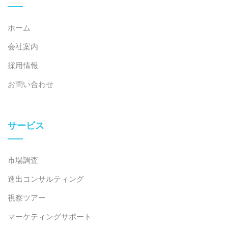
能は、もはや不可欠なものになりつつあります。VNVC
は、成人向けのワクチンパッケージを提供することでこ
ホーム
のトレンドをうまく捉えています。一方、FPTロンチャ
会社案内
ウは、広範な薬局ネットワークを活用し、公的医療保険
の選択肢が限られ、価格が重要な第2層都市の成人にリ
採用情報
ーチしています。
[5].
都市部の成人および家族向けの近
お問い合わせ
代的なワクチン接種センターを開発することは、顧客維
持と収益増加の大きな可能性を秘めています。
サービス
結論
生涯ワクチン接種モデルは、ベトナムの現在の予防接種
制度におけるサービス格差を解消するだけでなく、都市
市場調査
部の成人から公共機関、そして二次市場に至るまで、複
進出コンサルティング
数のセグメントに魅力的なビジネスチャンスをもたらし
視察ツアー
ます。サプライチェーンのキャパシティ、サービスイノ
ベーション、そしてターゲットを絞ったセグメンテーシ
マーケティングサポート
ョン戦略に早期に投資する民間企業が、次の市場成長の