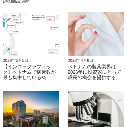
2026年5月5日
2026年4月8日
【インフォグラフィッ
ベトナムの製薬業界は、
ソース：
DNSE
ク】ベトナムで病床数が
2026年に投資家にとって
最も集中している省
成長の機会を提供する。
VNVC
–
フルサービスのワクチン接種者
VNVCは現在、ベトナムの民間ワクチン市場で推定46%
の市場シェアを誇り、圧倒的なシェアを誇っています。
同社は国内最大規模のワクチンネットワークを運営して
おり、34の省・市に206のセンターを有しています。エ