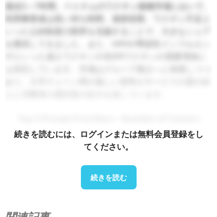
過去5～7年間、ベトナムのワクチン接種市場において、
民間事業者は長い待ち時間、過密状態、ワクチン不足と
いった公的制度の限界を克服することで、大きなシェア
を獲得してきました。また、HPVや季節性インフルエン
ザといった成人ワクチンや非EPIワクチンの需要増加に
も対応しています。市場はグループ寡占へと発展しつつ
あり、大手チェーン間の激しい競争がサービスの質の向
上と消費者の選択肢の拡大を促しています。
Top 3 Private Providers – Number of Centers
続きを読むには、ログインまたは無料会員登録をし
てください。
続きを読む
関連記事