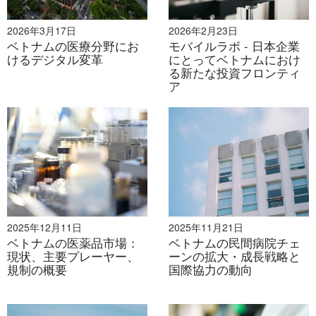
コ・ファーマとタムアン総合病院の支援を受けるVNVC
は、堅牢なヘルスケアエコシステムの恩恵を受けてお
2026年3月17日
2026年2月23日
り、サービスの質と消費者の信頼を維持しながら、急速
ベトナムの医療分野にお
モバイルラボ - 日本企業
けるデジタル変革
にとってベトナムにおけ
な事業拡大を実現しています。
る新たな投資フロンティ
ア
FPTロンチャウ
– 急成長中の挑戦者
FPTロンチャウは2024年の市場シェアが約61トン/トン
と予想されていますが、目覚ましい成長を遂げていま
す。同社はワクチン接種ネットワークを125カ所に拡大
し、近い将来には150カ所への拡大を目指しています。
ロンチャウに展開する広範な薬局チェーンを活用するこ
とで、強力な顧客シナジー効果を生み出し、主要な競合
2025年12月11日
2025年11月21日
ベトナムの医薬品市場：
ベトナムの民間病院チェ
他社よりも2～71トン/トン低いワクチン価格を提供する
現状、主要プレーヤー、
ーンの拡大・成長戦略と
ことで、競争力の高い地位を確立しています。
規制の概要
国際協力の動向
ニドン 315
– ニッチスペシャリスト