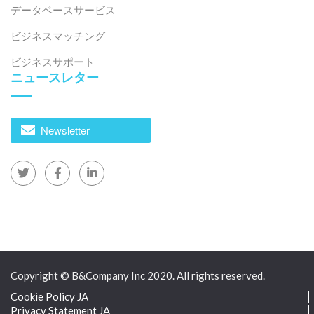
データベースサービス
波を牽引する可能性が高いでしょう。
ビジネスマッチング
ビジネスサポート
[1] DNSE、ベトナムの3大ワクチン接種センターの現金
ニュースレター
創出能力の比較
アクセス
>
[2] KPMG、ベトナムにおけるライフコース免疫
アクセ
Newsletter
ス
>
[3] ユニセフデータ
アクセス
>
[4] CafeF、「ベトナムの1兆4兆20億ワクチン市場の競
争環境」
アクセス
>
Copyright © B&Company Inc 2020. All rights reserved.
Cookie Policy JA
* この記事の情報を引用する場合は、著作権を尊重する
Privacy Statement JA