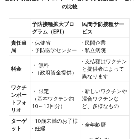
の比較
予防接種拡大プロ
民間予防接種サー
グラム（EPI）
ビス
責任当
· 保健省
· 民間企業
局
· 予防医学センター
· 私立病院
· 支払額はワクチン
・ 無料
料金
と提供者によって
· （政府資金提供）
異なります
ワクチ
・ 限定
· 新しいワクチンや
ンポー
（基本ワクチン約
混合ワクチンな
トフォ
10～12回分）
ど、多様なもの
リオ
ターゲ
· 10歳未満のお子様
· 全年齢層
ット
· 妊婦