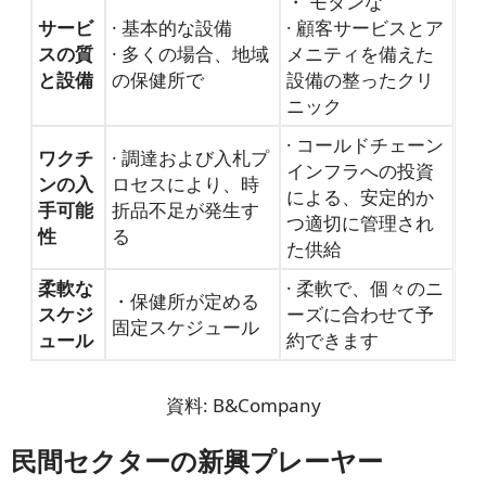
・ モダンな
サービ
· 基本的な設備
· 顧客サービスとア
スの質
· 多くの場合、地域
メニティを備えた
と設備
の保健所で
設備の整ったクリ
ニック
· コールドチェーン
ワクチ
· 調達および入札プ
インフラへの投資
ンの入
ロセスにより、時
による、安定的か
手可能
折品不足が発生す
つ適切に管理され
性
る
た供給
柔軟な
· 柔軟で、個々のニ
・保健所が定める
スケジ
ーズに合わせて予
固定スケジュール
ュール
約できます
資料: B&Company
民間セクターの新興プレーヤー