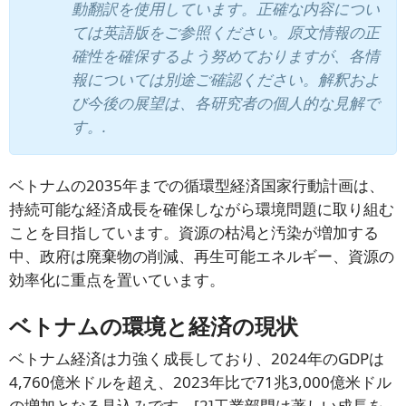
動翻訳を使用しています。正確な内容につい
ては英語版をご参照ください。原文情報の正
確性を確保するよう努めておりますが、各情
報については別途ご確認ください。解釈およ
び今後の展望は、各研究者の個人的な見解で
す。.
ベトナムの2035年までの循環型経済国家行動計画は、
持続可能な経済成長を確保しながら環境問題に取り組む
ことを目指しています。資源の枯渇と汚染が増加する
中、政府は廃棄物の削減、再生可能エネルギー、資源の
効率化に重点を置いています。
ベトナムの環境と経済の現状
ベトナム経済は力強く成長しており、2024年のGDPは
4,760億米ドルを超え、2023年比で71兆3,000億米ドル
の増加となる見込みです。
[2]
工業部門は著しい成長を