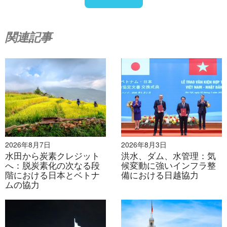
に貢献することを目的とした経済モデルである。
関連記事
[2]
ベトナムプラス（2025年）。ベトナムのGDP成長率
は2024年に7.09%と予測される。
アクセス
>
[3]
ベトナム統計総局（2024年）。ベトナムの工業生産
は上昇している
アクセス
>
[4]
タイチンオンライン（2024年）。ベトナムの都市化
率は44%を超える
アクセス
>
2026年8月7日
2026年8月3日
[5]
VnExpressオンライン新聞（2024年）。ベトナムで
水田から炭素クレジット
洪水、ダム、水管理：気
へ：脱炭素化の次なる段
候変動に強いインフラ整
2025年から発生源での廃棄物分別開始
アクセス
>
階における日本とベトナ
備における日越協力
ムの協力
[6]
ベトナム社会主義共和国国会（2023年）。ベトナム
の家庭ごみの状況
アクセス
>