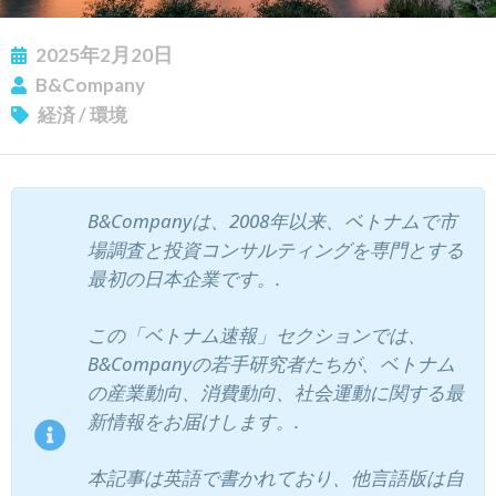
2025年2月20日
B&Company
経済
/
環境
B&Companyは、2008年以来、ベトナムで市
ニュースレターを購読する
場調査と投資コンサルティングを専門とする
最初の日本企業です。.
この「ベトナム速報」セクションでは、
B&Companyの若手研究者たちが、ベトナム
の産業動向、消費動向、社会運動に関する最
新情報をお届けします。.
本記事は英語で書かれており、他言語版は自