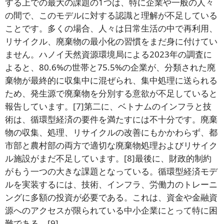
する上での最大の課題の1つは、特に企業や一般の人々
の間で、このモデルに対する認識と理解が不足している
ことです。多くの場合、人々は日常生活の中で再利用、
リサイクル、廃棄物の最小化の習慣をまだ身に付けてい
ません。ハノイ天然資源環境局による2023年の調査に
よると、80.6%の世帯と75.5%の企業が、分類された廃
棄物が最終的に収集中に混ぜられ、集中処理に送られる
ため、発生源で廃棄物を分別する意欲が不足していると
報告しています。
[7]
第二に、ベトナムのインフラと技
術は、循環型経済の要件を満たすには不十分です。廃棄
物の収集、処理、リサイクルの改善にもかかわらず、都
市部と農村部の両方で適切な廃棄物処理およびリサイク
ル施設がまだ不足しています。
[8]
最後に、財政的制約
がもう一つの大きな課題となっている。循環型経済モデ
ルを実装するには、技術、インフラ、労働力のトレーニ
ングに多額の投資が必要である。これは、資金や金融資
源へのアクセスが限られている中小企業にとって特に困
難である。
[9]
.