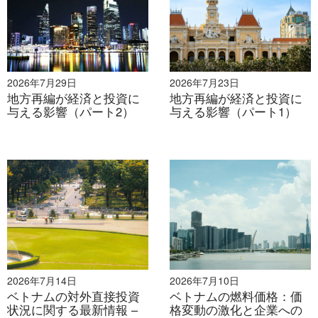
[7]
ベトナムテレビニュース（2023年）。発生源におけ
る家庭ごみの分類：ベトナムの現状
アクセス
>
[8]
VTVニュース（2024年）。ベトナムは廃棄物収集と
処理インフラの同期が不足している
アクセス
>
2026年7月29日
2026年7月23日
地方再編が経済と投資に
地方再編が経済と投資に
与える影響（パート2）
与える影響（パート1）
[9]
ベトナム財務省（2024年）。ベトナムにおける循環
型経済の導入の課題
アクセス
>
* この記事の情報を引用する場合は、著作権を尊重する
ため、出典と元の記事へのリンクを明記してくださ
い。.
2026年7月14日
2026年7月10日
B&カンパニー
ベトナムの対外直接投資
ベトナムの燃料価格：価
2008年よりベトナムで市場調査を専門とする初の日本
状況に関する最新情報 –
格変動の激化と企業への