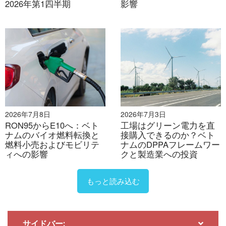
企業として、業界レポート、業界インタビュー、消費
2026年第1四半期
影響
者調査、ビジネスマッチングなど、幅広いサービスを
提供しています。さらに、ベトナム国内の90万社以上
の企業を網羅したデータベースを構築し、パートナー
企業の探索や市場分析にご活用いただけるようになり
ました。.
ご不明な点がございましたら、お気軽にお問い合わせ
ください。.
2026年7月8日
2026年7月3日
info@b-company.jp
+ (84) 28 3910 3913
RON95からE10へ：ベト
工場はグリーン電力を直
ナムのバイオ燃料転換と
接購入できるのか？ベト
燃料小売およびモビリテ
ナムのDPPAフレームワー
ィへの影響
クと製造業への投資
もっと読み込む
サイドバー: