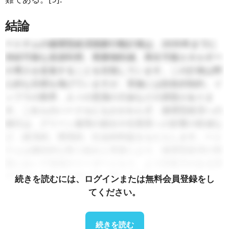
結論
ベトナムの循環型経済国家行動計画は、2035年までに
持続可能な資源利用、廃棄物削減、再生可能エネルギー
の導入を促進することを目指しています。この計画は野
心的な目標を掲げていますが、実施には財政的制約、イ
ンフラの限界、人々の意識の欠如などの課題がありま
す。これらのハードルにもかかわらず、循環型経済への
移行は、グリーン雇用の創出や生態系への影響の軽減な
ど、経済的、環境的、社会的利益をもたらします。ベト
ナムは継続的な取り組みと革新により、循環型経済の実
践において地域のリーダーとなり、より回復力のある持
続可能な未来への道を切り開く可能性があります。
続きを読むには、ログインまたは無料会員登録をし
てください。
[1]
循環型経済とは、資源を効率的かつ持続的に活用
続きを読む
し、廃棄物をリサイクルし、環境保護と経済効率の両方