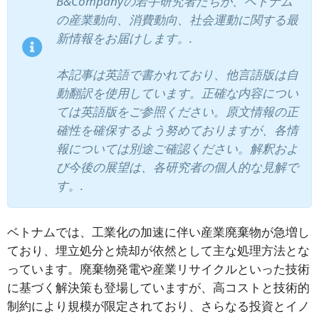
B&Companyの若手研究者たちが、ベトナム
の産業動向、消費動向、社会運動に関する最
新情報をお届けします。.
本記事は英語で書かれており、他言語版は自
動翻訳を使用しています。正確な内容につい
ては英語版をご参照ください。原文情報の正
確性を確保するよう努めておりますが、各情
報については別途ご確認ください。解釈およ
び今後の展望は、各研究者の個人的な見解で
す。.
ベトナムでは、工業化の加速に伴い産業廃棄物が急増し
ており、埋立処分と焼却が依然として主な処理方法とな
っています。廃棄物発電や産業リサイクルといった技術
に基づく解決策も登場していますが、高コストと技術的
制約により規模が限定されており、さらなる投資とイノ