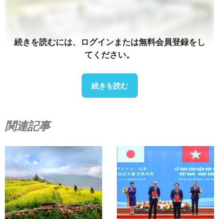
続きを読むには、ログインまたは無料会員登録をし
てください。
続きを読む
ソース：
カントーオンライン
このような進歩にもかかわらず、廃棄物発電（WtE）の
関連記事
導入状況は大きく異なっており、多くのプロジェクトは
計画段階または建設初期段階にとどまっています。課題
としては、高額な資本コスト、厳格な排出規制要件、そ
して安全に燃焼を行う前に堅牢な選別・前処理システム
との統合が必要となることなどが挙げられます。
WtEのもう一つの成功事例は、ハノイのナムソン廃棄物
処理団地にあるソクソン廃棄物発電プラントである。こ