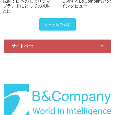
て外資系企業の組み合わせによって推進されています。
規制：日本のモビリティ
に関するB&Companyとの
ブランドにとっての意味
インタビュー
これは、産業廃棄物の複雑な性質を反映しており、政
とは
策、インフラ、そして技術を横断した協調的な解決策が
必要となる場合が多いことを示しています。
もっと読み込む
政策面では、ベトナム政府が技術導入の推進において中
心的な役割を果たしています。環境保護と循環型経済に
サイドバー:
関する国家戦略では、2030年までに60～70%の産業廃
棄物をリサイクルするという明確な目標が設定されてい
ます[8]。これらの政策コミットメントにより、地方自
治体や工業団地は、埋立処分のみに頼るのではなく、技
術に基づく解決策を模索するようになりました。しか
し、実施状況は地域によって依然としてばらつきがあ
り、多くのプロジェクトが依然として試験段階または初
期導入段階にあります[9]。
国内企業は、特に廃棄物を直接経済価値に変換できる分
野において、徐々に積極的に活動するようになってい