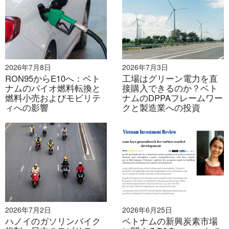
2026年7月8日
2026年7月3日
RON95からE10へ：ベト
工場はグリーン電力を直
ナムのバイオ燃料転換と
接購入できるのか？ベト
燃料小売およびモビリテ
ナムのDPPAフレームワー
ィへの影響
クと製造業への投資
ソース：
VNTY
市場参加者
ベトナムにおける産業廃棄物リサイクル技術の開発と応
2026年7月2日
2026年6月25日
用は、単一の主体ではなく、政府機関、国内企業、そし
ハノイのガソリンバイク
ベトナムの新興炭素市場