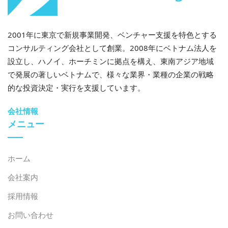
る。プラスチック、金属、産業副産物のリサイクル企業
は、より厳しい規制を遵守し、処分コストを削減するた
2001年に東京で新規事業開発、ベンチャー支援を特色とする
めに、選別ライン、前処理システム、エネルギー回収ソ
コンサルティング会社として創業。2008年にベトナム法人を
リューションへの投資を行っている。同時に、ベトナム
設立し、ハノイ、ホーチミンに拠点を構え、東南アジア地域
廃棄物リサイクル協会（VWRA）などの業界団体は、慣
で発展の著しいベトナムで、様々な業界・業種の企業の戦略
行の標準化や企業と技術提供者の連携を支援している
的な投資決定・実行を支援しています。
[11]。
会社情報
外資系企業や多国籍企業もまた、新興技術の重要な推進
メニュー
力となっている。官民パートナーシップや持続可能性イ
ニシアチブを通じて、ダウ、SCGグループ、ユニリーバ
といったグローバル企業は、ベトナム当局と協力し、高
ホーム
度な廃棄物処理モデル、循環型包装ソリューション、産
会社案内
業リサイクルロードマップを推進してきた。これらの協
力は、ベトナムの産業廃棄物セクターに国際的な技術基
採用情報
準や運用ノウハウを導入し、技術の習得と導入を加速さ
お問い合わせ
せている。[7]