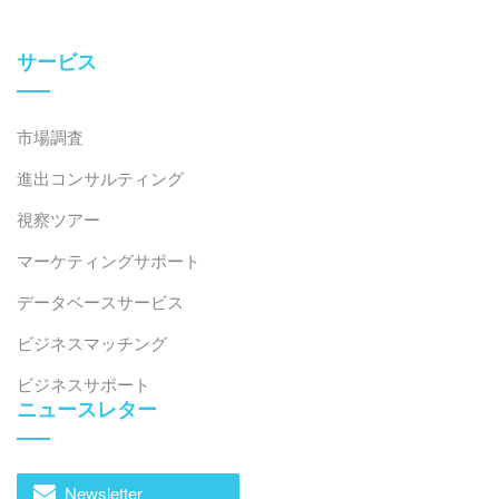
外国直接投資（FDI）企業への影響
サービス
ベトナムの産業廃棄物セクターは、特に環境工学や高度
な処理技術の専門知識を持つ企業にとって、外国直接投
市場調査
資の明確な機会を提供しています。廃棄物量の増加にも
かかわらず、ベトナムの現在の産業廃棄物管理システム
進出コンサルティング
は、特にケミカルリサイクル、高効率廃棄物発電システ
視察ツアー
ム、複雑な産業残渣の処理といった分野において、技術
的深度が限られているという制約を受けています。この
マーケティングサポート
ギャップは、外国企業が技術プロバイダーまたは戦略的
データベースサービス
パートナーとして、現地の事業者や工業団地の廃棄物処
理能力の向上を支援する余地を生み出しています。
ビジネスマッチング
ビジネスサポート
同時に、ベトナムの循環型経済発展へのコミットメント
ニュースレター
と2030年までの産業廃棄物リサイクル目標は、好まし
い政策的背景を提供しています。外資系企業にとって、
産業廃棄物処理・リサイクル技術への投資は、規制遵守
Newsletter