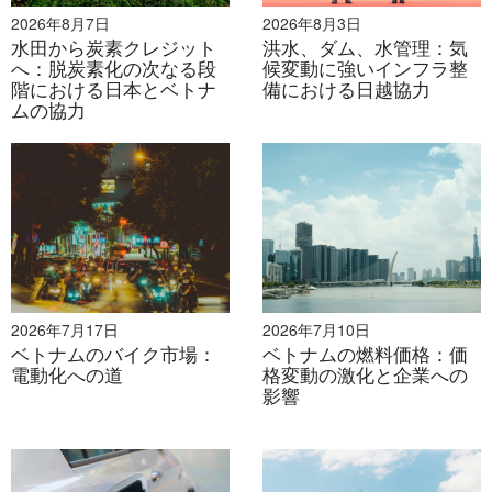
2026年8月7日
2026年8月3日
のプラントは2022年に正式に国の電力網に接続され、
水田から炭素クレジット
洪水、ダム、水管理：気
ベトナムの産業廃棄物リサイクル技術の応用における大
へ：脱炭素化の次なる段
候変動に強いインフラ整
きな一歩となった。このプラントは1日最大4,000トン
階における日本とベトナ
備における日越協力
ムの協力
の乾燥廃棄物を焼却することができ、最初の発電機は
15MWの電力を生産し、すべての焼却炉が稼働すれば
75MWに達する予定である。この電力の約50MWは国の
電力網に供給され、残りは現場での作業をサポートして
いる。2017年にハノイ当局によって7兆ドン（約1兆
4,300万米ドル）の投資で承認されたこの施設は、首都
の廃棄物の大部分を処理し、埋め立て処分への依存を減
らすように設計されている[10]。
2026年7月17日
2026年7月10日
ベトナムのバイク市場：
ベトナムの燃料価格：価
The Soc Son Waste-to-Energy Plant
電動化への道
格変動の激化と企業への
影響