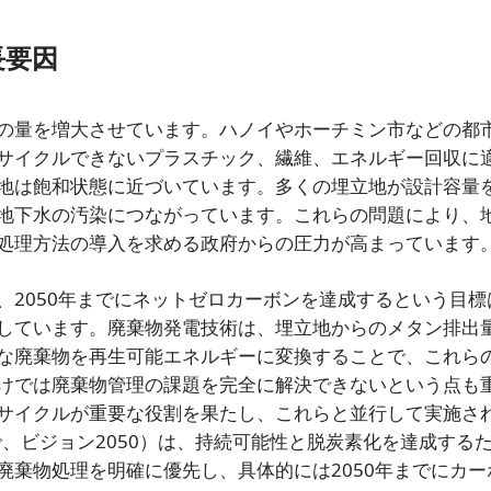
長要因
の量を増大させています。ハノイやホーチミン市などの都
サイクルできないプラスチック、繊維、エネルギー回収に
地は飽和状態に近づいています。多くの埋立地が設計容量
地下水の汚染につながっています。これらの問題により、
処理方法の導入を求める政府からの圧力が高まっています
、2050年までにネットゼロカーボンを達成するという目標
しています。廃棄物発電技術は、埋立地からのメタン排出
な廃棄物を再生可能エネルギーに変換することで、これら
けでは廃棄物管理の課題を完全に解決できないという点も
サイクルが重要な役割を果たし、これらと並行して実施さ
で、ビジョン2050）は、持続可能性と脱炭素化を達成する
廃棄物処理を明確に優先し、具体的には2050年までにカー