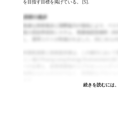
を目指す目標を掲げている。
[5]
.
技術の進歩
急速な技術進歩と国際協力の強化により、ベト
新の高効率焼却システム、廃棄物固形燃料（R
し、運用コストが削減されました。
[6]
これらの
外国投資家と技術提供者は、この移行において重要
ニン省のThang Long Energy Enviro
ーの企業も、産業廃棄物のコプロセッシングソ
知識をもたらすだけでなく、長期的なプロジェ
ます。
続きを読むには
ベトナム最大の