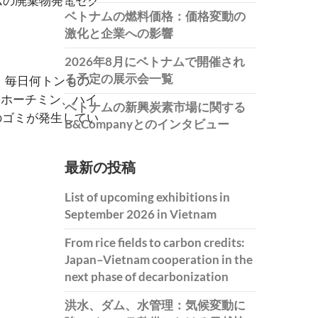
ムの廃棄物発電セク
ベトナムの燃料価格：価格変動の
激化と企業への影響
2026年8月にベトナムで開催され
る予定の展示会一覧
、毎日何トンもの
、ホーチミン、ハイ
ベトナムの新興炭素市場に関する
のゴミが発生してい
B&Companyとのインタビュー
最新の投稿
List of upcoming exhibitions in
September 2026 in Vietnam
From rice fields to carbon credits:
Japan–Vietnam cooperation in the
next phase of decarbonization
洪水、ダム、水管理：気候変動に