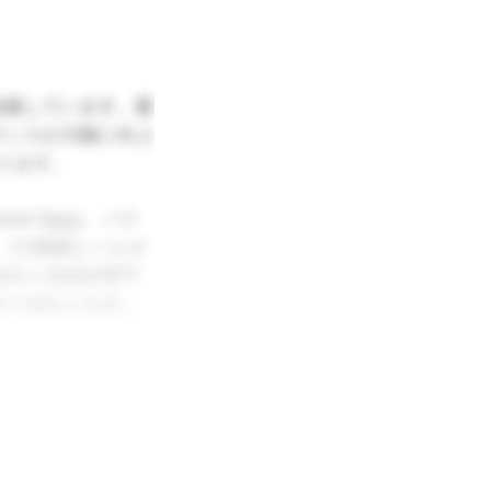
加速しています。最
マンスが大幅に向上
ります。
t Oyjは、バク
。
[7]
韓国とベルギ
資本と技術的専門
準の移転を促進し