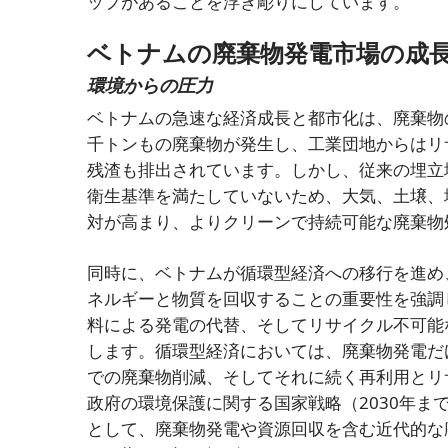
ップがあることを浮き彫りにしています。
ベトナムの廃棄物発電市場の成
環境からの圧力
ベトナムの急速な経済成長と都市化は、廃棄物
千トンもの廃棄物が発生し、工業団地からはリ
残渣も排出されています。しかし、従来の埋立
衛生基準を満たしていないため、大気、土壌、
対が高まり、よりクリーンで持続可能な廃棄物
同時に、ベトナムが循環型経済への移行を進め
ネルギーと物質を回収することの重要性を強調
料による発電の代替、そしてリサイクル不可能
します。循環型経済においては、廃棄物発電だ
での廃棄物削減、そしてそれに続く再利用とリ
政府の環境保護に関する国家戦略（2030年ま
として、廃棄物発電や資源回収を含む近代的な