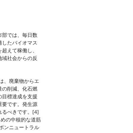
市部では、毎日数
適したバイオマス
を超えて稼働し、
地域社会からの反
。
は、廃棄物からエ
量の削減、化石燃
の目標達成を支援
重要です。発生源
れるべきです。
[4]
ための中核的な道筋
ボンニュートラル