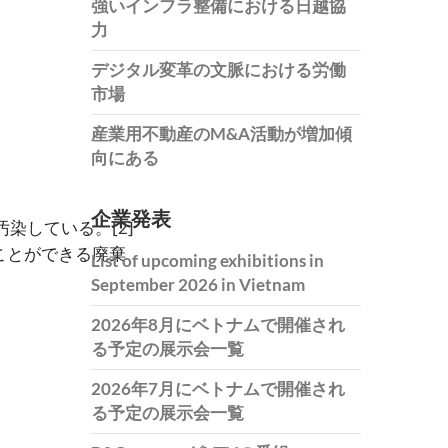
強いインフラ整備における日越協
力
デジタル変革の文脈における労働
市場
産業用不動産のM&A活動が増加傾
向にある
企業発表
汚染している。
[2]
ことができる廃棄
List of upcoming exhibitions in
September 2026 in Vietnam
2026年8月にベトナムで開催され
る予定の展示会一覧
2026年7月にベトナムで開催され
る予定の展示会一覧