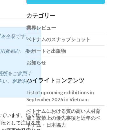
カテゴリー
業界レビュー
日本企業です。.
ベトナムのスナップショット
、消費動向、社会
レポートと出版物
お知らせ
語版をご参照く
ハイライトコンテンツ
さい。解釈およ
List of upcoming exhibitions in
September 2026 in Vietnam
ベトナムにおける質の高い人材育
しています。埋立地
成：政策上の優先事項と近年のベ
手段として注目を集
トナム・日本協力