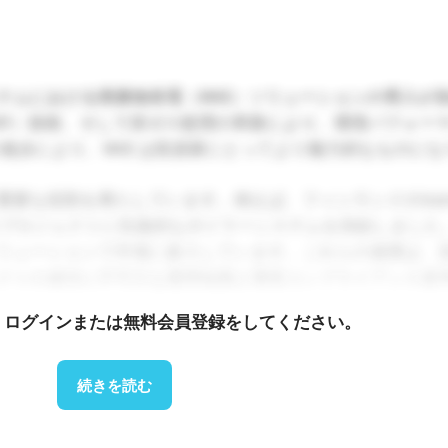
ナムにおける廃棄物発電（WtE）ソリューションの導入が
DF）技術、そして排ガス処理の革新により、環境パフォー
進歩により、WtE は投資家にとってより魅力的なものにな
な役割を果たしています。例えば、フィンランドのValme
nment JSCプロジェクトに先進的なボイラーシステムを供給しました
リューションで市場に参入しています。これらの連携は、
クトの成功に不可欠な運用知識と環境コンプライアンス基
、ログインまたは無料会員登録をしてください。
廃棄物発電所 – ハノイのソクソン廃棄物発電所
続きを読む