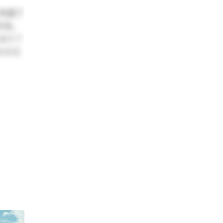
步巩固了
机场。
吸引了
助老街