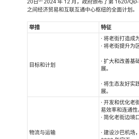
20日
2024 年 12 月，政府颁布了第 162
之间经济贸易和互联互通中心枢纽的全面计划。
举措
特征
· 将老街打造
· 将老街提升
· 扩大和改善
目标和计划
展。
· 将生态友好
展。
· 开发和优化
易效率和连通性
· 简化老街边
物流与运输
· 建设沙巴机场