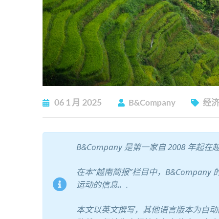
06
1 月
2025
B&Company
经
B&Company 是第一家自 2008 
在本“越南简报”栏目中，B&Compa
运动的信息。.
本文以英文撰写，其他语言版本为自动