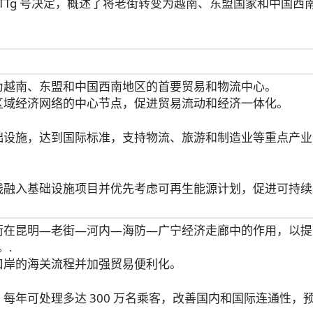
0/QĐ-TTg 号决定，概述了将老街转变为越南、东盟国家和中国西
成为越南、东盟和中国西南地区的首要贸易和物流中心。
为区域经济网络的中心节点，促进贸易流动和经济一体化。
基础设施，达到国际标准，支持物流、旅游和制造业等重点产
实践融入基础设施项目并优先考虑可再生能源计划，促进可持续
老街在昆明—老街—河内—海防—广宁经济走廊中的作用，以
。.
境口岸的海关流程并加强贸易便利化。
，每年可处理多达 300 万名乘客，改善国内和国际连通性，