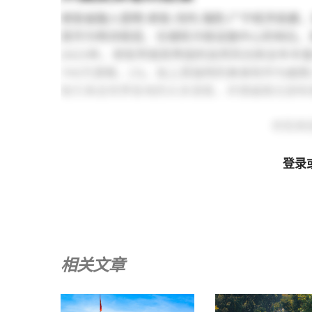
老街省融入昆明-老街-河内-海防-广宁经济走
其作为物流枢纽、仓储和冷链设施中心的地位。
2023年，老街凭借其秀丽的自然风光和全年
700万游客。
[3]
。加上其独特的美食和作为越南
吸引来自世界各地的众多游客，并使越南北部和
老街美
登录
相关文章