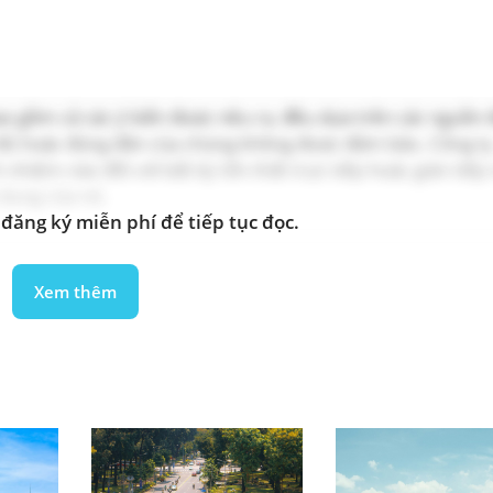
 bao gồm cả các ý kiến được nêu ra, đều dựa trên các nguồn
ầy đủ hoặc đúng đắn của chúng không được đảm bảo. Công t
hiệm nào đối với bất kỳ tổn thất trực tiếp hoặc gián tiếp
i dung của nó.
đăng ký miễn phí để tiếp tục đọc.
Xem thêm