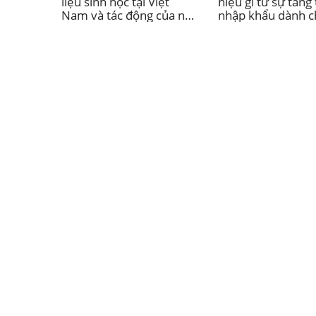
liệu sinh học tại Việt
hiệu gì từ sự tăng
Nam và tác động của nó
nhập khẩu dành c
đến ngành bán lẻ nhiên
nhà đầu tư nước n
liệu và giao thông vận
tải.