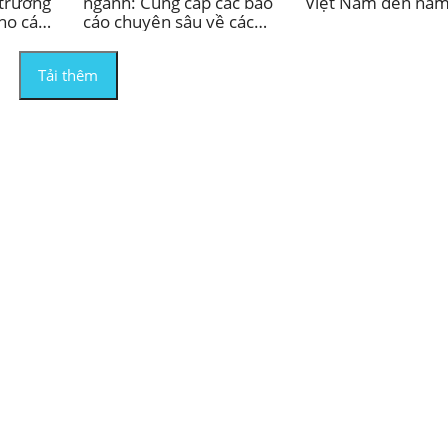
 trưởng
ngành: Cung cấp các báo
Việt Nam đến nă
ho các
cáo chuyên sâu về các
goài?
lĩnh vực thị trường Việt
Nam.
Tải thêm