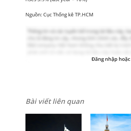
Nguồn: Cục Thống kê TP.HCM
Thông tin và các tuyên bố trong tài liệu này,
cho là đáng tin cậy, nhưng tính chính xác, đ
B&Company Việt Nam không chịu bất kỳ trách n
phát sinh từ việc sử dụng tài liệu này hoặc nộ
Đăng nhập hoặc 
Bài viết liên quan