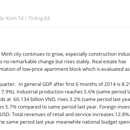
ộc Kinh Tế
/
Thống Kê
ĐĂNG KÝ NHẬN BẢN TIN
Minh city continues to grow, especially construction indus
 no remarkable change but rises stably. Real estate has
tation of low-price apartment block which is evaluated as
quarter. In general GDP after first 6 months of 2014 is 8.
s 7.9%). Industrial production reaches 5.6% (same period l
nds at 60.134 billion VND, rises 3.2% (same period last year
ases 5.7% compared to same period last year. Foreign inve
 USD. Total revenues of retail and service increases 12.8%
the same period last year meanwhile national budget spen