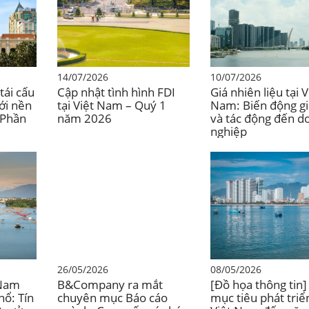
14/07/2026
10/07/2026
tái cấu
Cập nhật tình hình FDI
Giá nhiên liệu tại V
với nền
tại Việt Nam – Quý 1
Nam: Biến động gi
(Phần
năm 2026
và tác động đến d
nghiệp
26/05/2026
08/05/2026
 Nam
B&Company ra mắt
[Đồ họa thông tin]
ổ: Tín
chuyên mục Báo cáo
mục tiêu phát triể