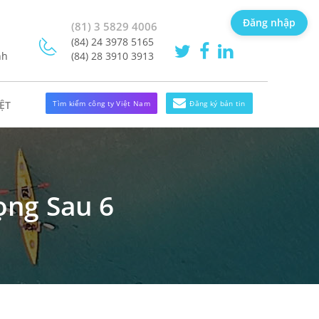
Đăng nhập
(81) 3 5829 4006
(84) 24 3978 5165
nh
(84) 28 3910 3913
Tìm kiếm công ty Việt Nam
Đăng ký bản tin
ỆT
ọng Sau 6