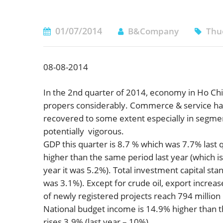
01/07/2014
B&Company
Thu
08-08-2014
In the 2nd quarter of 2014, economy in Ho Chi 
propers considerably. Commerce & service has
recovered to some extent especially in segmen
potentially vigorous.
GDP this quarter is 8.7 % which was 7.7% last 
higher than the same period last year (which i
year it was 5.2%). Total investment capital sta
was 3.1%). Except for crude oil, export incre
of newly registered projects reach 794 million
National budget income is 14.9% higher than 
rises 3.9% (last year – 10%)