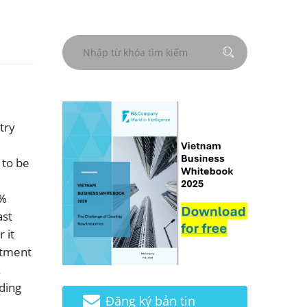
try
 to be
2%
ast
 it
stment
.
ding
Đăng ký bản tin