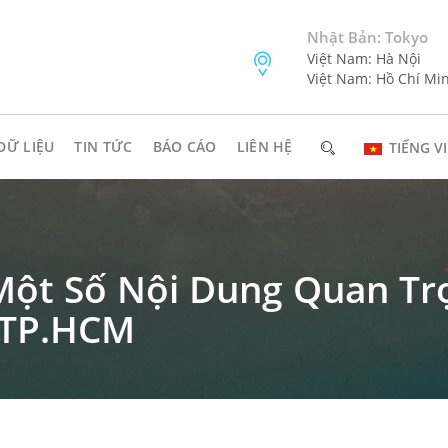
Nhật Bản: Tokyo
Việt Nam: Hà Nội
Việt Nam: Hồ Chí Mi
DỮ LIỆU
TIN TỨC
BÁO CÁO
LIÊN HỆ
TIẾNG VI
Một Số Nội Dung Quan Tr
 TP.HCM