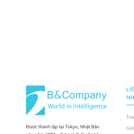
LI
N
Tra
Được thành lập tại Tokyo, Nhật Bản
Giớ