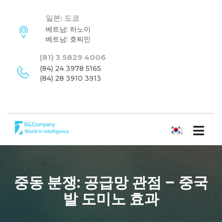
일본: 도쿄
베트남: 하노이
베트남: 호찌민
(81) 3 5829 4006
(84) 24 3978 5165
(84) 28 3910 3913
한국어
중동 분쟁: 공급망 관점 – 중국
발 도미노 효과