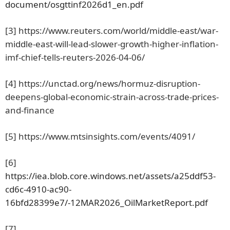
document/osgttinf2026d1_en.pdf
[3]
https://www.reuters.com/world/middle-east/war-
middle-east-will-lead-slower-growth-higher-inflation-
imf-chief-tells-reuters-2026-04-06/
[4]
https://unctad.org/news/hormuz-disruption-
deepens-global-economic-strain-across-trade-prices-
and-finance
[5]
https://www.mtsinsights.com/events/4091/
[6]
https://iea.blob.core.windows.net/assets/a25ddf53-
cd6c-4910-ac90-
16bfd28399e7/-12MAR2026_OilMarketReport.pdf
[7]