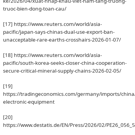
ke/2026/04/xuat-nhap-khau-viet-nam-tang-truong-
truoc-bien-dong-toan-cau/
[17]
https://www.reuters.com/world/asia-
pacific/japan-says-chinas-dual-use-export-ban-
unacceptable-rare-earths-crosshairs-2026-01-07/
[18]
https://www.reuters.com/world/asia-
pacific/south-korea-seeks-closer-china-cooperation-
secure-critical-mineral-supply-chains-2026-02-05/
[19]
https://tradingeconomics.com/germany/imports/china/e
electronic-equipment
[20]
https://www.destatis.de/EN/Press/2026/02/PE26_056_