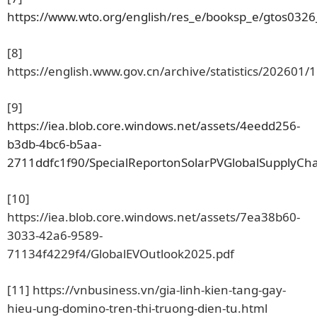
https://www.wto.org/english/res_e/booksp_e/gtos0326
[8]
https://english.www.gov.cn/archive/statistics/2026
[9]
https://iea.blob.core.windows.net/assets/4eedd256-
b3db-4bc6-b5aa-
2711ddfc1f90/SpecialReportonSolarPVGlobalSupplyCha
[10]
https://iea.blob.core.windows.net/assets/7ea38b60-
3033-42a6-9589-
71134f4229f4/GlobalEVOutlook2025.pdf
[11]
https://vnbusiness.vn/gia-linh-kien-tang-gay-
hieu-ung-domino-tren-thi-truong-dien-tu.html