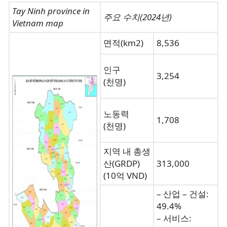
Tay Ninh province in
주요 수치(2024년)
Vietnam map
면적(km2)
8,536
인구
3,254
(천명)
노동력
1,708
(천명)
지역 내 총생
산(GRDP)
313,000
(10억 VND)
– 산업 – 건설:
49.4%
– 서비스: