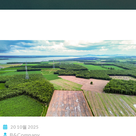
20
10월
2025
B&Company