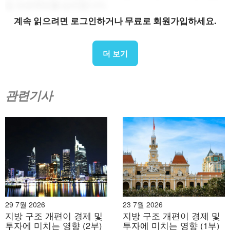
및 프로젝트를 승인합니다.
계속 읽으려면 로그인하거나 무료로 회원가입하세요.
합병 후 개발 단계에서 정책 실행의 연속성과 일관성을 보
장하는 데 있어 고위 경영진의 안정성이 핵심 요소로 간주
더 보기
됩니다.
일
타이닌성 신임 주요 지도자 명단 (2025년 7월 1
이후)
관련기사
아
니
성명
위치
요.
응우옌 반
1
도당위원회 비서
꾸엣
응우옌 반
성 당위원회 부서기 겸 성 인민위원
2
웃
회 주석
29 7월 2026
23 7월 2026
지방 구조 개편이 경제 및
지방 구조 개편이 경제 및
응우옌 만
성 당위원회 부서기 겸 인민위원회
3
투자에 미치는 영향 (2부)
투자에 미치는 영향 (1부)