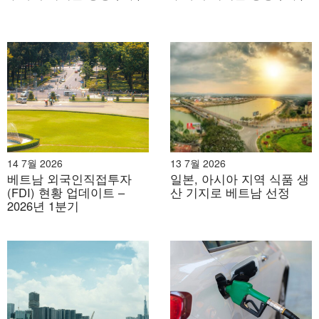
훙
의장
도당위원회 부비서 겸 국회대표단
4
팜훙타이
단장
응우옌 탄
도당위원회 부비서 겸 베트남 조국
5
하이
전선 중앙위원회 위원장
응우옌 탄
6
도당위원회 검사위원회 위원장
붕
응우옌 홍
7
성 인민위원회 부주석
14 7월 2026
13 7월 2026
탄
베트남 외국인직접투자
일본, 아시아 지역 식품 생
(FDI) 현황 업데이트 –
산 기지로 베트남 선정
응우옌 민
2026년 1분기
8
성 인민위원회 부주석
람
도안 중 키
출처: Congly.vn
[1]
9
성 인민위원회 부주석
엔
전략적 성장 동력
10
팜탄호아
성 인민위원회 부주석
– 지역 연결성 및 교통 인프라
11
후인 반 손
성 인민위원회 부주석