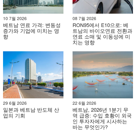
합병 후, 새로운 떠이닌성은 캄보디아 국경에서 메콩 삼각
주까지 이어지는 더욱 통합된 지역 간 교통 인프라 네트워
10 7월 2026
08 7월 2026
베트남 연료 가격: 변동성
RON95에서 E10으로: 베
크를 보유하게 되었습니다. 호치민시-목바이(떠이닌 경유)
증가와 기업에 미치는 영
트남의 바이오연료 전환과
및 호치민시-쭝르엉-미투안(롱안 경유)과 같은 주요 고속
향
연료 소매 및 이동성에 미
치는 영향
도로와 1번 및 22번 국도는 동남부 지역과 메콩 삼각주를
연결하는 전략적 교통 체계를 형성합니다.
새로운 떠이닌은 도로와 수로 운송의 장점을 모두 갖추고
있어 생산 지역과 소비 지역 간 상품과 원자재 이동을 용이
하게 합니다. 호찌민시와 떠이닌을 직접 연결하는 4개의
새로운 간선도로(각 도로 폭 40~60m, 총 투자액 53조
1,000억 동 이상)를 포함하여 여러 대규모 인프라 프로젝
29 6월 2026
22 6월 2026
트가 진행 중입니다.
[2]
호치민시-목바이 고속도로와 함께
일본과 베트남 반도체 산
베트남, 2026년 1분기 무
중요한 경제, 무역, 물류 회랑을 형성합니다.
업의 기회
역 급증: 수입 호황이 외국
인 투자자에게 시사하는
바는 무엇인가?
국경 관문 및 국제 연결성 측면에서, 합병 전 롱안은 동해