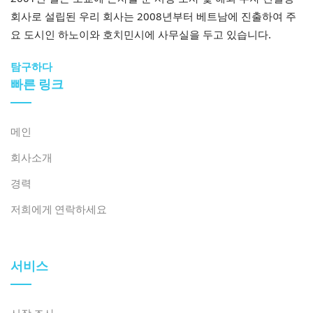
지와 발전된 인프라, 그리고 풍부한 토지, 에너지 잠재력,
회사로 설립된 우리 회사는 2008년부터 베트남에 진출하여 주
그리고 국경 간 무역 기회의 균형을 이루는 이중 성장 동력
요 도시인 하노이와 호치민시에 사무실을 두고 있습니다.
을 확보하게 되었습니다.
탐구하다
빠른 링크
에너지 계획 측면에서, 합병 전, 떠이닌성은 재생에너지
개발이 활발했던 곳으로 유명했습니다. 특히 높은 방사능
수치로 인해 태양광 발전이 활발했고, 주요 프로젝트들은
메인
다우띠엥 호수 주변에 집중되어 있었습니다. 롱안성은 또
한 재생에너지 분야에 대규모 투자자들을 유치했는데, 태
회사소개
양광 발전뿐만 아니라 폐기물 에너지화 및 바이오매스 프
경력
로젝트도 포함되었습니다.
[3]
. 이제 롱안 태양광 발전소와
저희에게 연락하세요
TTC 득 후에 2와 같은 주요 프로젝트가 타이닌의 새로운
에너지 포트폴리오에 통합되어 총 용량이 증가하고 지방
의 재생 에너지 구성이 다양해졌습니다.
서비스
– 종합적인 농업 가치 사슬 및 첨단 농업 기술 개발
시장 조사