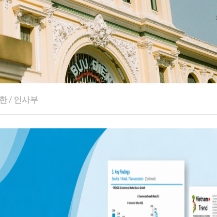
한
/
인사부