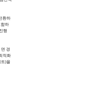
 전환하
포함하
 진행
 면 경
 최적화
이트)을