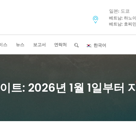
일본: 도쿄
베트남: 하노
베트남: 호찌
이스
뉴스
보고서
연락처
한국어
트: 2026년 1월 1일부터 